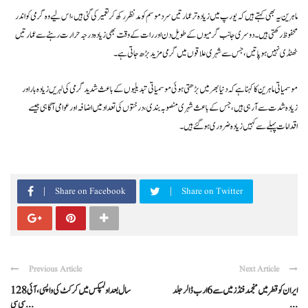
ماہرین یہ بھی کہتے ہیں کہ یورپ میں زیادہ تر عمارتیں سرد موسم کو مدنظر رکھ کر تعمیر کی گئی ہیں، اس لیے وہ گرمی کو اندر
محفوظ رکھتی ہیں۔ دوسری جانب گرمیوں کے طویل دن اور رات کے وقت بھی زیادہ درجہ حرارت رہنے سے عمارتیں
ٹھنڈی نہیں ہو پاتیں، جس سے شہری علاقوں میں گرمی مزید بڑھ جاتی ہے۔
موسمیاتی ماہرین کا کہنا ہے کہ دنیا بھر میں بڑھتی ہوئی موسمیاتی تبدیلیوں کے باعث شدید گرمی کی لہریں زیادہ بار اور
زیادہ شدت سے آ رہی ہیں، جس کے باعث شہری منصوبہ بندی، درختوں کی تعداد میں اضافہ اور عوامی آگاہی جیسے
اقدامات پہلے سے کہیں زیادہ ضروری ہو گئے ہیں۔
Share on Facebook
Share on Twitter
Previous Article
Next Article
ایران کو قطر میں منجمد فنڈز میں سے 6 ارب ڈالر جلد
128 سال بعد اولمپکس میں کرکٹ کی واپسی، آئی
...
سی سی ...