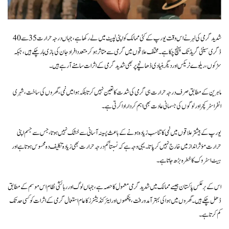
شدید گرمی کی لہر نے اس وقت یورپ کے کئی ممالک کو اپنی لپیٹ میں لے رکھا ہے، جہاں درجہ حرارت 35 سے 40
ڈگری سینٹی گریڈ تک پہنچ چکا ہے۔ مختلف علاقوں میں گرمی سے متاثر ہو کر متعدد افراد جان کی بازی ہار چکے ہیں، جبکہ
سڑکوں، ریلوے ٹریکس اور دیگر بنیادی ڈھانچے پر بھی شدید گرمی کے اثرات سامنے آ رہے ہیں۔
ماہرین کے مطابق صرف درجہ حرارت ہی گرمی کی شدت کا تعین نہیں کرتا بلکہ ہوا میں نمی، گھروں کی ساخت، شہری
انفراسٹرکچر اور لوگوں کی جسمانی عادت بھی اہم کردار ادا کرتی ہے۔
یورپ کے بیشتر علاقوں میں نمی کا تناسب زیادہ ہونے کے باعث پسینہ آسانی سے خشک نہیں ہوتا، جس سے جسم اپنی
حرارت مؤثر انداز میں خارج نہیں کر پاتا۔ یہی وجہ ہے کہ نسبتاً کم درجہ حرارت بھی زیادہ تکلیف دہ محسوس ہوتا ہے اور
ہیٹ اسٹروک کا خطرہ بڑھ جاتا ہے۔
اس کے برعکس پاکستان جیسے ممالک میں شدید گرمی معمول کا حصہ ہے، جہاں لوگ اور رہائشی نظام اس موسم کے مطابق
ڈھل چکے ہیں۔ گھروں میں ہوا کی بہتر آمدورفت، پنکھوں اور ایئر کنڈیشنرز کا عام استعمال گرمی کے اثرات کو کسی حد تک
کم کرتا ہے۔