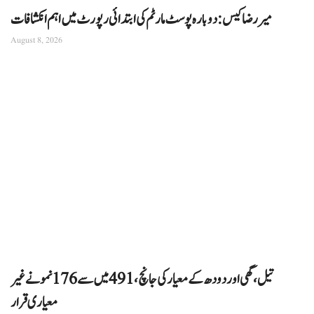
میر رضا کیس: دوبارہ پوسٹ مارٹم کی ابتدائی رپورٹ میں اہم انکشافات
August 8, 2026
تیل، گھی اور دودھ کے معیار کی جانچ، 491 میں سے 176 نمونے غیر
معیاری قرار