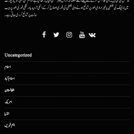
حاصل کی گئی ہیں۔ ان کو پبلش کرنے سے پہلے اسکے مصدقہ ذرائع کا ہرممکن خیال رکھا گیا ہے، تاہم کسی بھی خبر یا رپورٹ
میں ٹائپنگ کی غلطی یا غیرارادی طور پر شائع ہونے والی غلطی کی فوری اصلاح کرکے اسکی تردید یا درستگی فوری طور پر ویب
سائٹ پر شائع کردی جاتی ہے۔
Uncategorized
اسلام
اسلام آباد
افغانستان
امریکہ
انڈیا
اہم خبریں