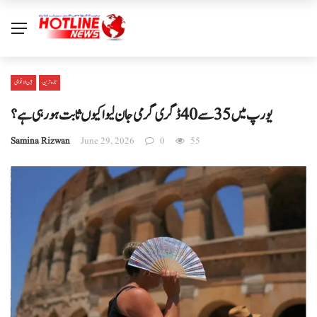
تازہ ترین
بین الا قوامی
یورپ میں 35 سے 40 ڈگری گرمی جان لیوا کیوں ثابت ہو رہی ہے؟
Samina Rizwan
June 29, 2026
0
55