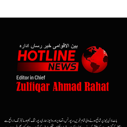
ہاٹ لائن نیوز پر شائع ہونے والی تمام خبریں، رپورٹس، تصاویر اور وڈیوز ہماری رپورٹنگ ٹیم اور مانیٹرنگ ذرائع سے