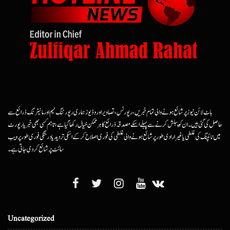
ہاٹ لائن نیوز پر شائع ہونے والی تمام خبریں، رپورٹس، تصاویر اور وڈیوز ہماری رپورٹنگ ٹیم اور مانیٹرنگ ذرائع سے
حاصل کی گئی ہیں۔ ان کو پبلش کرنے سے پہلے اسکے مصدقہ ذرائع کا ہرممکن خیال رکھا گیا ہے، تاہم کسی بھی خبر یا رپورٹ
میں ٹائپنگ کی غلطی یا غیرارادی طور پر شائع ہونے والی غلطی کی فوری اصلاح کرکے اسکی تردید یا درستگی فوری طور پر ویب
سائٹ پر شائع کردی جاتی ہے۔
Uncategorized