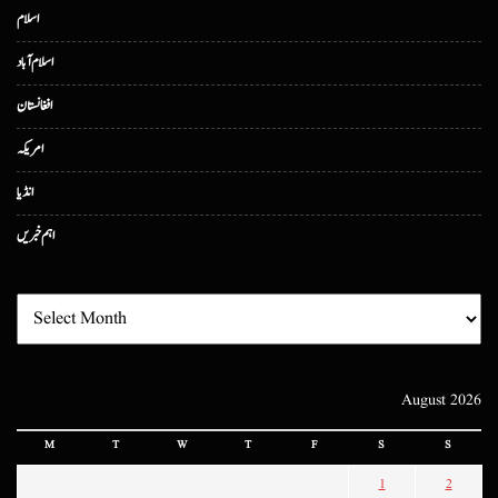
اسلام
اسلام آباد
افغانستان
امریکہ
انڈیا
اہم خبریں
August 2026
M
T
W
T
F
S
S
1
2