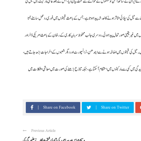
 ہوئے ایران کے ساتھ امن کوششوں کے حوالے سے سخت بیان دیا، جس کے بعد عالمی مارکیٹ میں تیل کی
 سے تیل کی سپلائی متاثر ہونے کا خدشہ پیدا ہوتا ہے، جس کے باعث قیمتوں میں فوری ردعمل سامنے آتا
اروں میں غیر یقینی صورتحال پیدا ہوئی۔ دوسری جانب محفوظ سرمایہ کاری کے رجحان کے باعث امریکی ڈالر اور
 ہیں۔ تیل کی قیمتوں میں اضافہ ہونے سے ایندھن، ٹرانسپورٹ اور دیگر شعبوں کے اخراجات بڑھ جاتے ہیں،
دگی میں کمی سے مارکیٹوں میں استحکام آ سکتا ہے، جبکہ تنازع بڑھنے کی صورت میں معاشی مشکلات میں
Share on Facebook
Share on Twitter
Previous Article
وسیم عباس اور صبا حمید کی شادی ختم، اداکار نے علیحدگی کی ...