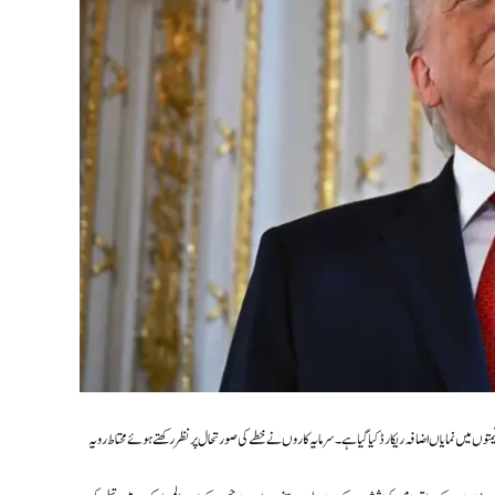
یمتوں میں نمایاں اضافہ ریکارڈ کیا گیا ہے۔ سرمایہ کاروں نے خطے کی صورتحال پر نظر رکھتے ہوئے محتاط رویہ