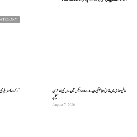
CATEGORY
عالمی منڈی میں غذائی اشیا مہنگی، ایف اے او انڈیکس تین سال کی بلند ترین
کرکٹ آسٹریلیا کی نئی
سطح پر
August 7, 2026