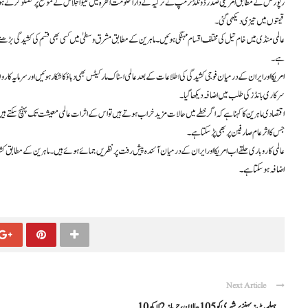
رپورٹس کے مطابق امریکی صدر ڈونلڈ ٹرمپ نے ترکیہ کے دارالحکومت انقرہ میں نیٹو اجلاس کے موقع پر گفتگو کرتے
قیمتوں میں تیزی دیکھی گئی۔
عالمی منڈی میں خام تیل کی مختلف اقسام مہنگی ہوئیں۔ ماہرین کے مطابق مشرق وسطیٰ میں کسی بھی قسم کی کشیدگی بڑھنے
ہے۔
امریکا اور ایران کے درمیان فوجی کشیدگی کی اطلاعات کے بعد عالمی اسٹاک مارکیٹس بھی دباؤ کا شکار ہوئیں اور سرمایہ ک
سرکاری بانڈز کی طلب میں اضافہ دیکھا گیا۔
اقتصادی ماہرین کا کہنا ہے کہ اگر خطے میں حالات مزید خراب ہوتے ہیں تو اس کے اثرات عالمی معیشت تک پہنچ سکتے
جس کا اثر عام صارفین پر بھی پڑ سکتا ہے۔
عالمی کاروباری حلقے اب امریکا اور ایران کے درمیان آئندہ پیش رفت پر نظریں جمائے ہوئے ہیں۔ ماہرین کے مطابق کشی
اضافہ ہو سکتا ہے۔
Next Article
ہیلمٹ نہ پہننے پر شہری کو 105 چالان، جرمانہ 2 لاکھ 10 ...