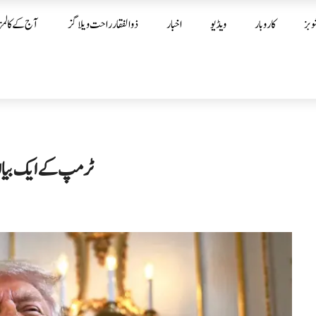
وبز
کاروبار
ویڈیو
اخبار
ذوالفقار راحت ویلاگز
آج کے کالمز
ٹرمپ کے ایک بیان ن