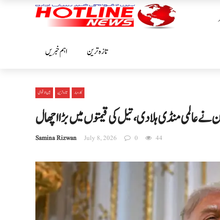
تازہ ترین
اہم خبریں
کاروبار
تازہ ترین
بین الا قوامی
ے عالمی منڈی ہلا دی، تیل کی قیمتوں میں بڑا اچھال
Samina Rizwan
July 8, 2026
0
44