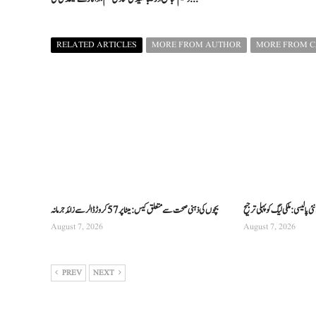
RELATED ARTICLES
MORE FROM AUTHOR
MORE FROM 
 پالیسی: ملکی لیگ کو پہلی ترجیح
بچوں کی ذہنی صحت سے متعلق کیس: میٹا پر 57 کروڑ ڈالر سے زائد جرمانہ
August 7, 2026
August 7, 2026
PREV
NEXT