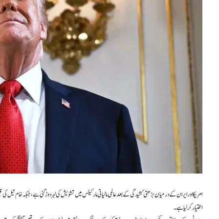
امریکا اور ایران کے درمیان بڑھتی کشیدگی کے بعد عالمی مالیاتی مارکیٹس میں تشویش کی لہر دوڑ گئی ہے، جبکہ خام تیل کی ق
اختیار کر لیا ہے۔