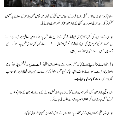
اسلام آباد: سینیٹ کی قائمہ کمیٹی برائے خزانہ کے اجلاس میں بجلی کے بلوں میں شامل فکس چارجز کے معاملے پر تفصیلی
گفتگو کی گئی۔ اجلاس کی صدارت کمیٹی کے چیئرمین سینیٹر سلیم مانڈوی والا نے کی۔
اجلاس کے دوران رکن کمیٹی سینیٹر کامل علی آغا نے بجلی کے بلوں پر عائد فکس چارجز کو عوام پر اضافی بوجھ قرار دیتے ہوئے
ان کے خاتمے کی تجویز پیش کی۔ ان کا کہنا تھا کہ کم بجلی استعمال کرنے والے صارفین بھی بھاری فکس چارجز ادا کرنے پر
مجبور ہیں، جس سے عام شہری متاثر ہو رہے ہیں۔
کامل علی آغا نے مثال دیتے ہوئے کہا کہ بعض صورتوں میں استعمال شدہ بجلی کی قیمت سے زیادہ رقم فکس چارجز کی مد میں
وصول کیجا رہی ہے۔ انہوں نے مؤقف اختیار کیاکہ کم یونٹس استعمال کرنیوالے صارفین پر اضافی مالی بوجھ ڈالنامناسب
نہیں اوراس معاملے کاجائزہ لیاجانا چاہیے۔
اس موقع پر چیئرمین کمیٹی سلیم مانڈوی والا نے کہا کہ بجٹ پر بحث مکمل ہونے کے بعد پاور ڈویژن کے حکام کو طلب
کرکے فکس چارجز اور دیگر متعلقہ امور پر وضاحت طلب کی جائے گی۔
اجلاس میں بجلی کے بلوں میں شامل مختلف چارجز اور ان کے عوامی اثرات پر بھی تبادلہ خیال کیا گیا۔