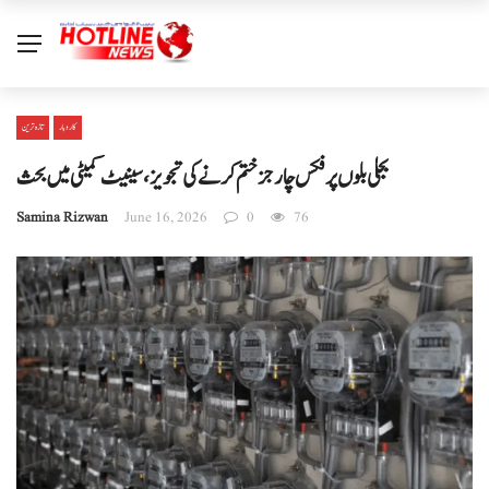
کاروبار
تازہ ترین
بجلی بلوں پر فکس چارجز ختم کرنے کی تجویز، سینیٹ کمیٹی میں بحث
Samina Rizwan
June 16, 2026
0
76