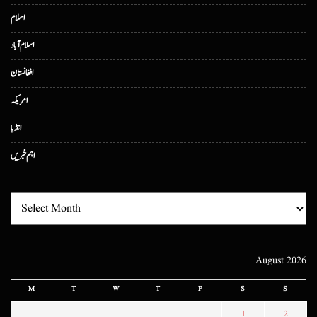
اسلام
اسلام آباد
افغانستان
امریکہ
انڈیا
اہم خبریں
August 2026
M
T
W
T
F
S
S
1
2