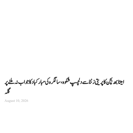
امیتابھ بچن کا پریتی زنٹا سے دلچسپ شکوہ، سالگرہ کی مبارکباد کا جواب نہ ملنے پر
گلہ
August 10, 2026