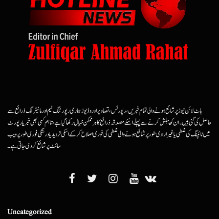
ہاٹ لائن نیوز پر شائع ہونے والی تمام خبریں، رپورٹس، تصاویر اور وڈیوز ہماری رپورٹنگ ٹیم اور مانیٹرنگ ذرائع سے
حاصل کی گئی ہیں۔ ان کو پبلش کرنے سے پہلے اسکے مصدقہ ذرائع کا ہرممکن خیال رکھا گیا ہے، تاہم کسی بھی خبر یا رپورٹ
میں ٹائپنگ کی غلطی یا غیرارادی طور پر شائع ہونے والی غلطی کی فوری اصلاح کرکے اسکی تردید یا درستگی فوری طور پر ویب
سائٹ پر شائع کردی جاتی ہے۔
Uncategorized