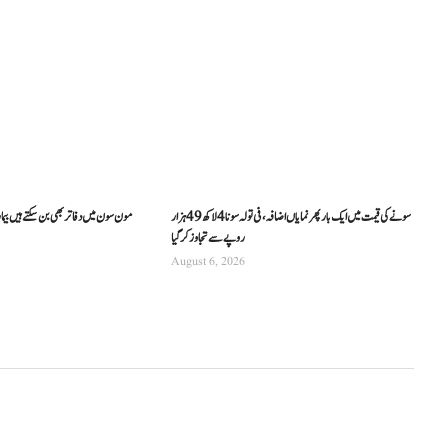
سونے کی قیمت میں ایک بار پھر نمایاں اضافہ، فی تولہ سونا 4 لاکھ 49 ہزار
مون سون میں دفاتر بھی بن سکتے ہیں بیما
روپے سے تجاوز کرگیا
August 6, 2026