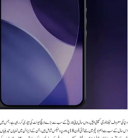
دنیا کی معروف ٹیکنالوجی کمپنی ایپل رواں سال اپنی تاریخ کے سب سے بڑے لانچ ایونٹ کی تیاری کر رہی ہے، جس میں وہ مختلف کیٹیگریز کی 11 نئی ڈیوائسز پی
اس سال کے سب سے اہم لانچز میں نئے آئی فون 18 پرو اور پرو میکس شامل ہیں، جن ک