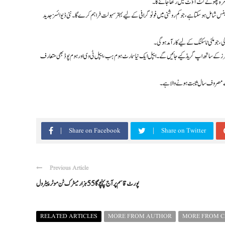
ٹ کیمرہ چھوٹے کٹ آؤٹ میں رکھا جائے گا۔
، جو کم روشنی میں فوٹوگرافی کے لیے بہتر سہولت فراہم کرے گا۔ نئی ڈیوائسز جدید A20 پرو چپ سے لیس ہوں گی، جو کارکردگی اور
گی، جو ملٹی ٹاسکنگ کے لیے کارآمد ہوگی۔
1، آئی پیڈ منی، میک کمپیوٹرز اور ایپل واچ سیریز 12 بھی نئے پروسیسرز اور فیچرز کے ساتھ اپ گریڈ کیے جائیں گے۔ ایپل ایک نیا سمارٹ ہوم ہب، ایپل ٹی وی اور ہوم پوڈ بھی متعارف
Share on Facebook
Share on Twitter
Previous Article
پورٹ قاسم پر آج پہنچے گا 55 ہزار میٹرک ٹن موٹرپیٹرول
RELATED ARTICLES
MORE FROM AUTHOR
MORE FROM 