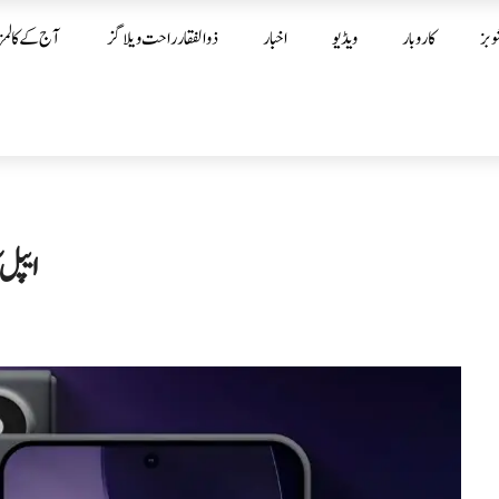
وبز
کاروبار
ویڈیو
اخبار
ذوالفقار راحت ویلاگز
آج کے کالمز
ایپل کا 2026 میں تاریخ کا سب سے بڑا لا