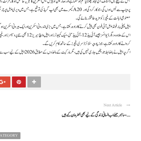
جس کے نتیجے میں ڈائنامک آئی لینڈ چھوٹا یا ختم ہو سکتا ہے اور صارفین کو بیزل لیس اسکرین کا تجربہ حاصل ہوگا۔ فرن
کیمرے میں بھی اپ گریڈ کی توقع ہے، جس میں ویری ایبل اپرچر لینس شامل ہو سکتا ہے
مصنوعی ذہانت کے فیچرز کو مزید طاقتور بنائے گی۔
ایپل پہلی بار فولڈ ایبل آئی فون بھی پیش کرنے کا ارادہ رکھتا ہے، جس میں بڑی اندرونی اسکرین اور ایک بیرونی اسکرین ہو
اس کے علاوہ، دیگر ڈیوائسز جیسے آئی پیڈ 2
کروانے کا ارادہ رکھتا ہے، جو زیادہ پرسنلائزڈ سری فیچرز کے ساتھ کام کریں گے۔
اگرچہ ایپل نے باضابطہ تاریخیں جاری نہیں کی ہیں، مگر مارکیٹ کے ماخذوں کے مطابق 2026 ایپل کے لیے سب سے مصروف سال ثابت ہونے والا ہے۔
Next Article
سائبر حملے اب انسانی زندگی کے لیے بھی خطرہ بن گئے ہیں، ...
CATEGORY