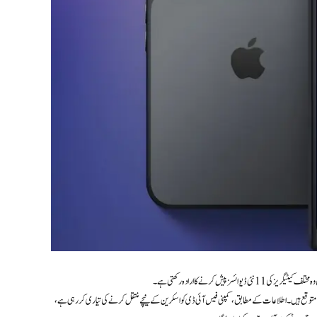
ش کرنے کا ارادہ رکھتی ہے۔
ے ڈیزائن میں نمایاں تبدیلیاں متوقع ہیں۔ اطلاعات کے مطابق، کمپنی فیس آئی ڈی کو اسکرین کے نیچے منتقل کرنے کی تیاری کر رہی ہے،