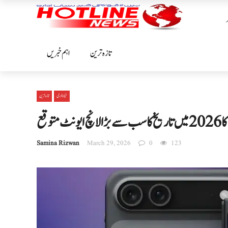
تازہ ترین
اہم خبریں
ٹیکنالوجی
تازہ ترین
نچ ایونٹ متوقع
Samina Rizwan
March 29, 2026
0
123