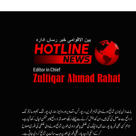
ہاٹ لائن نیوز پر شائع ہونے والی تمام خبریں، رپورٹس، تصاویر اور وڈیوز ہماری رپورٹنگ ٹیم اور مانیٹرنگ
ذرائع سے حاصل کی گئی ہیں۔ ان کو پبلش کرنے سے پہلے اسکے مصدقہ ذرائع کا ہرممکن خیال رکھا گیا ہے،
تاہم کسی بھی خبر یا رپورٹ میں ٹائپنگ کی غلطی یا غیرارادی طور پر شائع ہونے والی غلطی کی فوری اصلاح
کرکے اسکی تردید یا درستگی فوری طور پر ویب سائٹ پر شائع کردی جاتی ہے۔