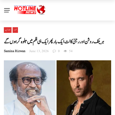
شوبز
تازہ ترین
ہریتک روشن اور رجنی کانت ایک بار پھر ایک ہی فلم میں جلوہ گر ہوں گے
Samina Rizwan
June 13, 2026
0
54