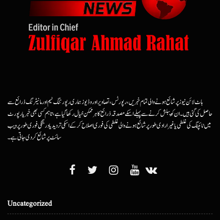
ہاٹ لائن نیوز پر شائع ہونے والی تمام خبریں، رپورٹس، تصاویر اور وڈیوز ہماری رپورٹنگ ٹیم اور مانیٹرنگ ذرائع سے
حاصل کی گئی ہیں۔ ان کو پبلش کرنے سے پہلے اسکے مصدقہ ذرائع کا ہرممکن خیال رکھا گیا ہے، تاہم کسی بھی خبر یا رپورٹ
میں ٹائپنگ کی غلطی یا غیرارادی طور پر شائع ہونے والی غلطی کی فوری اصلاح کرکے اسکی تردید یا درستگی فوری طور پر ویب
سائٹ پر شائع کردی جاتی ہے۔
Uncategorized