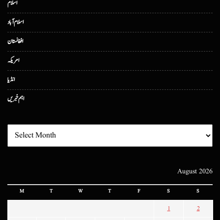
اسلام
اسلام آباد
افغانستان
امریکہ
انڈیا
اہم خبریں
August 2026
M
T
W
T
F
S
S
1
2