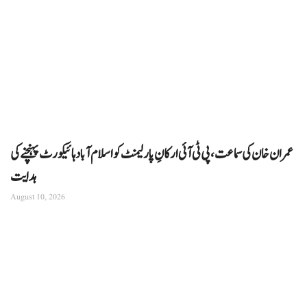
عمران خان کی سماعت، پی ٹی آئی ارکانِ پارلیمنٹ کو اسلام آباد ہائیکورٹ پہنچنے کی
ہدایت
August 10, 2026