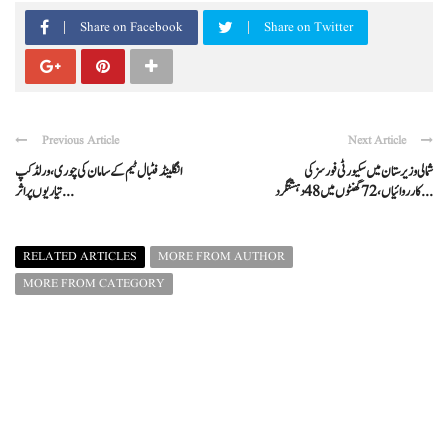
Share on Facebook
Share on Twitter
Previous Article
Next Article
شمالی وزیرستان میں سکیورٹی فورسز کی
انگلینڈ فٹبال ٹیم کے سامان کی چوری، ورلڈ کپ
کارروائیاں، 72 گھنٹوں میں 48 دہشتگرد ...
تیاریوں پر اثر ...
RELATED ARTICLES
MORE FROM AUTHOR
MORE FROM CATEGORY