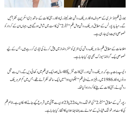
بھارتی فلم انڈسٹری کے معروف اداکار ہریتک روشن جلد لیجنڈری اداکار رجنی کانت کے ساتھ بڑی اسکرین پر نظر آئیں
گے۔ میڈیا رپورٹس کے مطابق ہریتک روشن تامل فلم “جیلر 2” کی کاسٹ میں شامل ہو گئے ہیں، جہاں ان کے کردار کو
خصوصی اہمیت دی جا رہی ہے۔
اطلاعات کے مطابق فلم ساز ہریتک روشن کی انٹری کو منفرد انداز میں پیش کرنے کی تیاری کر رہے ہیں، جس کے لیے
خصوصی بیک گراؤنڈ میوزک بھی تیار کیا جا رہا ہے۔
دلچسپ بات یہ ہے کہ ہریتک روشن اور رجنی کانت تقریباً 40 سال بعد ایک ہی فلم میں دکھائی دیں گے۔ اس سے قبل
دونوں اداکار 1986 میں ریلیز ہونے والی فلم “بھگوان دادا” میں ایک ساتھ نظر آئے تھے، جس میں کم عمر ہریتک
روشن نے رجنی کانت کے بیٹے کا کردار ادا کیا تھا۔
رپورٹس کے مطابق “جیلر 2” کی شوٹنگ رواں ماہ 22 یا 23 جون سے چنئی میں شروع کیے جانے کا امکان ہے۔ تاہم فلم
کی کاسٹ اور شوٹنگ شیڈول کے حوالے سے باضابطہ اعلان کا انتظار کیا جا رہا ہے۔