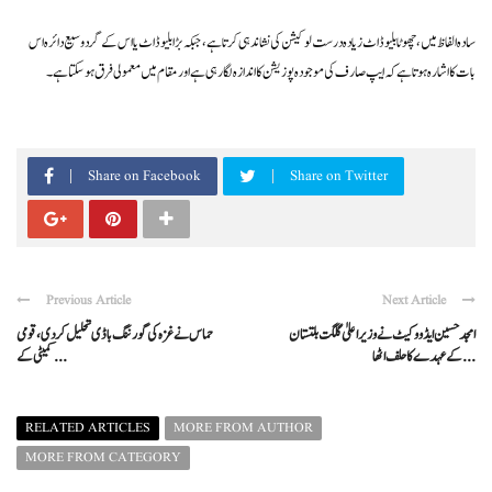
سادہ الفاظ میں، چھوٹا بلیو ڈاٹ زیادہ درست لوکیشن کی نشاندہی کرتا ہے، جبکہ بڑا بلیو ڈاٹ یا اس کے گرد وسیع دائرہ اس
بات کا اشارہ ہوتا ہے کہ ایپ صارف کی موجودہ پوزیشن کا اندازہ لگا رہی ہے اور مقام میں معمولی فرق ہو سکتا ہے۔
Share on Facebook
Share on Twitter
Previous Article
Next Article
امجد حسین ایڈووکیٹ نے وزیراعلیٰ گلگت بلتستان
حماس نے غزہ کی گورننگ باڈی تحلیل کر دی، قومی
کے عہدے کا حلف اٹھا ...
کمیٹی کے ...
RELATED ARTICLES
MORE FROM AUTHOR
MORE FROM CATEGORY