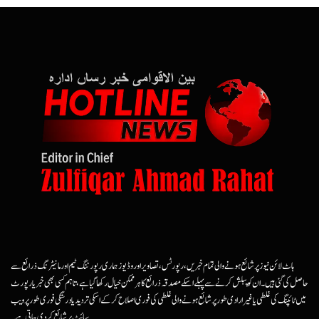
ہاٹ لائن نیوز پر شائع ہونے والی تمام خبریں، رپورٹس، تصاویر اور وڈیوز ہماری رپورٹنگ ٹیم اور مانیٹرنگ ذرائع سے
حاصل کی گئی ہیں۔ ان کو پبلش کرنے سے پہلے اسکے مصدقہ ذرائع کا ہرممکن خیال رکھا گیا ہے، تاہم کسی بھی خبر یا رپورٹ
میں ٹائپنگ کی غلطی یا غیرارادی طور پر شائع ہونے والی غلطی کی فوری اصلاح کرکے اسکی تردید یا درستگی فوری طور پر ویب
سائٹ پر شائع کردی جاتی ہے۔