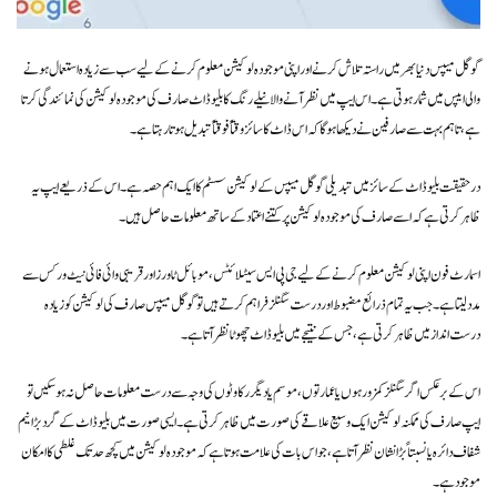
گوگل میپس دنیا بھر میں راستہ تلاش کرنے اور اپنی موجودہ لوکیشن معلوم کرنے کے لیے سب سے زیادہ استعمال ہونے
والی ایپس میں شمار ہوتی ہے۔ اس ایپ میں نظر آنے والا نیلے رنگ کا بلیو ڈاٹ صارف کی موجودہ لوکیشن کی نمائندگی کرتا
ہے، تاہم بہت سے صارفین نے دیکھا ہوگا کہ اس ڈاٹ کا سائز وقتاً فوقتاً تبدیل ہوتا رہتا ہے۔
درحقیقت بلیو ڈاٹ کے سائز میں تبدیلی گوگل میپس کے لوکیشن سسٹم کا ایک اہم حصہ ہے۔ اس کے ذریعے ایپ یہ
ظاہر کرتی ہے کہ اسے صارف کی موجودہ لوکیشن پر کتنے اعتماد کے ساتھ معلومات حاصل ہیں۔
اسمارٹ فون اپنی لوکیشن معلوم کرنے کے لیے جی پی ایس سیٹلائٹس، موبائل ٹاورز اور قریبی وائی فائی نیٹ ورکس سے
مدد لیتا ہے۔ جب یہ تمام ذرائع مضبوط اور درست سگنلز فراہم کرتے ہیں تو گوگل میپس صارف کی لوکیشن کو زیادہ
درست انداز میں ظاہر کرتی ہے، جس کے نتیجے میں بلیو ڈاٹ چھوٹا نظر آتا ہے۔
اس کے برعکس اگر سگنلز کمزور ہوں یا عمارتوں، موسم یا دیگر رکاوٹوں کی وجہ سے درست معلومات حاصل نہ ہو سکیں تو
ایپ صارف کی ممکنہ لوکیشن ایک وسیع علاقے کی صورت میں ظاہر کرتی ہے۔ ایسی صورت میں بلیو ڈاٹ کے گرد بڑا نیم
شفاف دائرہ یا نسبتاً بڑا نشان نظر آتا ہے، جو اس بات کی علامت ہوتا ہے کہ موجودہ لوکیشن میں کچھ حد تک غلطی کا امکان
موجود ہے۔