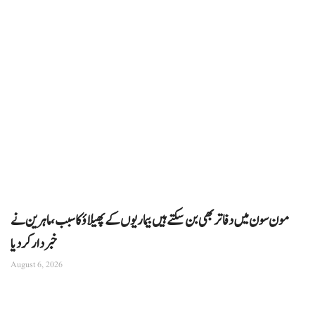
مون سون میں دفاتر بھی بن سکتے ہیں بیماریوں کے پھیلاؤ کا سبب، ماہرین نے
خبردار کر دیا
August 6, 2026