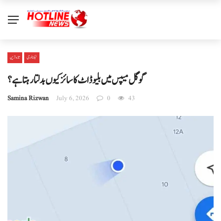
ٹیکنالوجی
تازہ ترین
گوگل میپس میں بلیو ڈاٹ کا سائز کیوں بدلتا رہتا ہے؟
Samina Rizwan
July 6, 2026
0
43