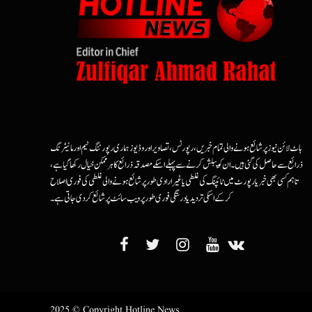
ہاٹ لائن نیوز پر شائع ہونے والی تمام خبریں، رپورٹس، تصاویر اور وڈیوز ہماری رپورٹنگ ٹیم اور مانیٹرنگ
ذرائع سے حاصل کی گئی ہیں۔ ان کو پبلش کرنے سے پہلے اسکے مصدقہ ذرائع کا ہرممکن خیال رکھا گیا ہے،
تاہم کسی بھی خبر یا رپورٹ میں ٹائپنگ کی غلطی یا غیرارادی طور پر شائع ہونے والی غلطی کی فوری اصلاح
کرکے اسکی تردید یا درستگی فوری طور پر ویب سائٹ پر شائع کردی جاتی ہے۔
2025 © Copyright Hotline News