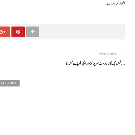
اظہار کیا جا رہا ہے۔
Next Article
فیس بک کا زبردست سرپرائز، ایسا فیچر آ رہا ہے جس کا ...
CATEGORY