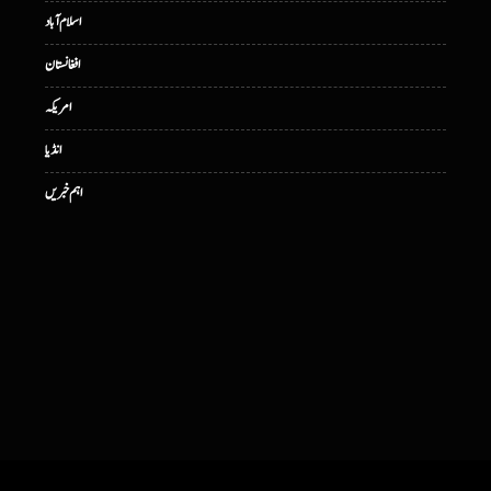
اسلام آباد
افغانستان
امریکہ
انڈیا
اہم خبریں