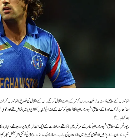
افغانستان کے سابق فاسٹ بولر شہپور زدران کینسر کے باعث انتقال کر گئے۔ ان کے انتقال کی تصدیق افغانستان کرکٹ
افغانستان کرکٹ بورڈ کے مطابق شہپور زدران افغانستان کرکٹ کے ابتدائی نمایاں کھلاڑیوں میں شامل تھے اور قومی ٹیم کی
بعد کیا جائے گا۔
رپورٹس کے مطابق شہپور زدران کینسر کے مرض میں مبتلا تھے اور بھارت کے ایک اسپتال میں زیرِ علاج تھے، جہاں افغ
شہپور زدران نے اپنے بین الاقوامی کیریئر می