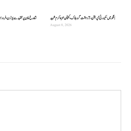
ہنگو میں سکیورٹی آپریشن، 7 دہشت گرد ہلاک، کیپٹن حمزہ اکرم شہید
شاہ رخ خان پر تنقید سے یوٹرن، فردو
August 8, 2026