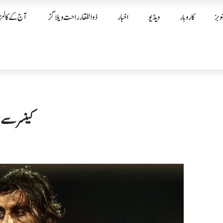
وبز
کاروبار
ویڈیو
اخبار
ذوالفقار راحت ویلاگز
آج کے کالمز
کینسر سے