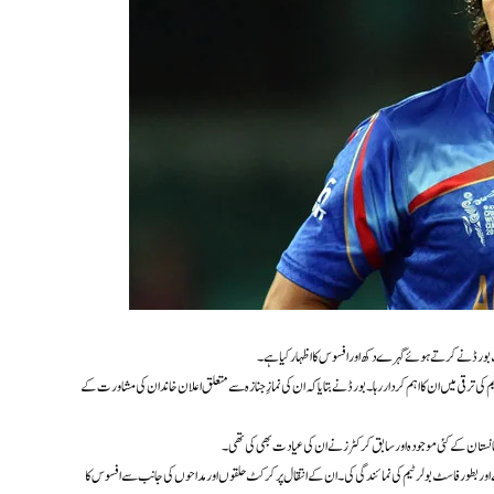
 بورڈ نے کرتے ہوئے گہرے دکھ اور افسوس کا اظہار کیا ہے۔
 ترقی میں ان کا اہم کردار رہا۔ بورڈ نے بتایا کہ ان کی نمازِ جنازہ سے متعلق اعلان خاندان کی مشاورت کے
انستان کے کئی موجودہ اور سابق کرکٹرز نے ان کی عیادت بھی کی تھی۔
ں افغانستان کی جانب سے 44 ایک روزہ اور 36 ٹی ٹوئنٹی انٹرنیشنل میچز کھیلے اور بطور فاسٹ بولر ٹیم کی نمائندگی کی۔ ان کے انتقال پر کرکٹ حلقوں اور مداحوں کی جانب سے افسوس کا