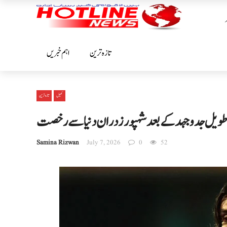
تازہ ترین
اہم خبریں
کھیل
تازہ ترین
 طویل جدوجہد کے بعد شہپور زدران دنیا سے رخصت
Samina Rizwan
July 7, 2026
0
52