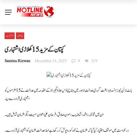
پاکستان
اہم خبریں
کپتان کے مزید 15 کھلاڑی اشتہاری
Samina Rizwan
December 14, 2023
0
329
ہاٹ لائن نیوز : انسدادِ دہشت گردی عدالت لاہور میں جناح ہاؤس جلاؤ گھیراؤ کےمقدمہ میں عدالت نے 15 ملزموں کو
اشتہاری قرار دے دیا ۔
ان میں شمائلہ راشد ،شاہ زیب ،مون صادق ،فرحان علی اعوان سمیت دیگر ملزمان شامل ہیں ۔
درخواست میں موقف اختیار کیا گیا کہ ملزمان نے خود کو روپوش کررکھا ہے لہذا عدالت ملزمان کو اشتہاری قرار دے ۔