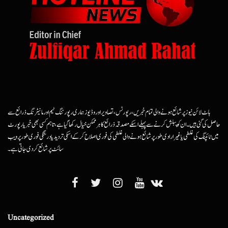
ہاٹ لائن نیوز پر شائع ہونے والی تمام خبریں، رپورٹس، تصاویر اور وڈیوز ہماری رپورٹنگ ٹیم اور مانیٹرنگ ذرائع سے
حاصل کی گئی ہیں۔ ان کو پبلش کرنے سے پہلے اسکے مصدقہ ذرائع کا ہرممکن خیال رکھا گیا ہے، تاہم کسی بھی خبر یا رپورٹ
میں ٹائپنگ کی غلطی یا غیرارادی طور پر شائع ہونے والی غلطی کی فوری اصلاح کرکے اسکی تردید یا درستگی فوری طور پر ویب
سائٹ پر شائع کردی جاتی ہے۔
Uncategorized