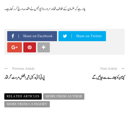
یاد رہے کہ ملزمان کے خلاف تھانہ سرور روڈ پولیس نے مقدمہ درج کررکھا ہے ۔
Share on Facebook
Share on Twitter
Previous Article
Next Article
کپتان کو پھندے سے بچائیں گے
پی ٹی آئی وکیل شیرافضل مروت گرفتار
RELATED ARTICLES
MORE FROM AUTHOR
MORE FROM CATEGORY