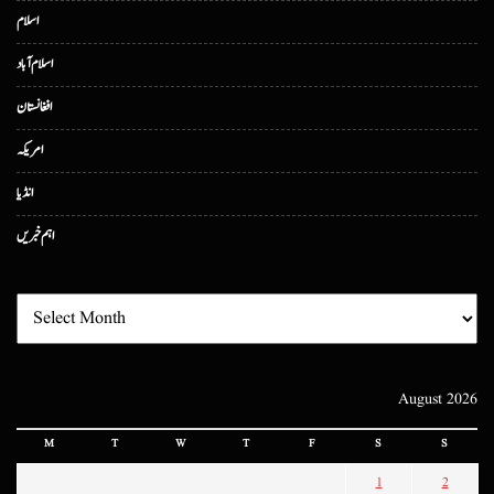
اسلام
اسلام آباد
افغانستان
امریکہ
انڈیا
اہم خبریں
August 2026
M
T
W
T
F
S
S
1
2