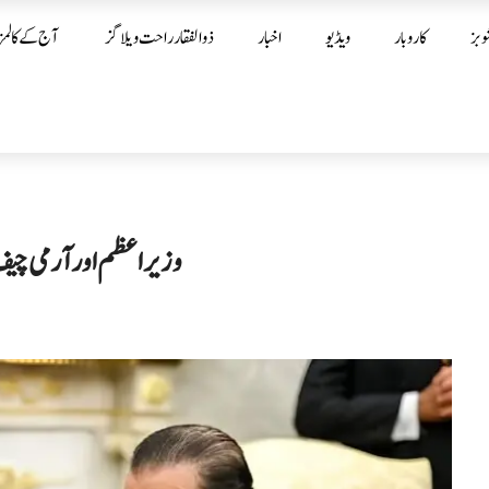
وبز
کاروبار
ویڈیو
اخبار
ذوالفقار راحت ویلاگز
آج کے کالمز
وزیراعظم اور آرمی چیف