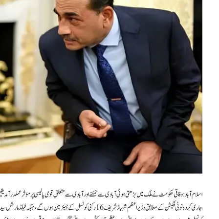
اسلام آباد: وفاقی حکومت نے ملک میں بڑھتی ہوئی آبادی سے نمٹنے اور آبادی سے متعلق قومی پالیسی پر مؤثر عملدرآمد یق
جاری کردہ نوٹی فکیشن کے مطابق وزیراعظم شہباز شریف 16 رکنی کونسل کے چیئرمین ہوں گے، جبکہ فیلڈ مارشل سید عاصم منیر کو بھی کونسل کا رکن نامزد کیا گیا ہے۔