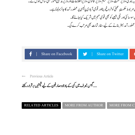
وبہ بندی، وزیر صحت، وزیر تعلیم، وزیر قانون، وزیر اطلاعات اور وزیر مذہبی امور بھی شامل ہوں گے۔
کمتِ عملی کو فروغ دینا اور قومی آبادی پالیسی پر عملدرآمد کا جائزہ لینا ہے۔
سوسائٹی اور نجی شعبے کو بھی قومی مہم میں شریک کیا جائے گا۔
 پر عملدرآمد بہتر بنانے کے لیے سفارشات بھی مرتب کرے گی۔
Share on Facebook
Share on Twitter
Previous Article
گیس ٹیرف میں کمی کے باوجود صارفین کے لیے قیمتیں برقرار رکھنے ...
RELATED ARTICLES
MORE FROM AUTHOR
MORE FROM 