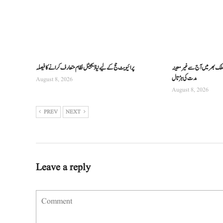
ن، ملک بھر میں آج سے غیرمعینہ
پرائیویٹ حج کے لیے نیا ڈیجیٹل نظام متعارف کرانے کا فیصلہ
مدت کی ہڑتال
August 8, 2026
August 8, 2026
PREV
NEXT
Leave a reply