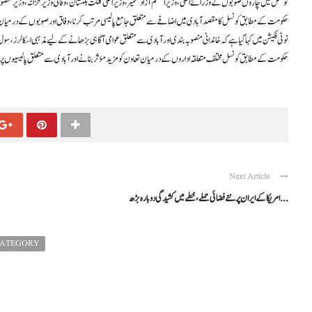
کونسل میں چاروں صوبوں کے وزرائے اعلیٰ، وزیراعظم آزاد کشمیر، وزیراعلیٰ گلگت بلتستان، وفاقی وزیر خزانہ، وزیر منص
حکومت کے مطابق کونسل کا مقصد آبادی میں اضافے سے متعلق جامع پالیسی مرتب کرنا، وفاق اور صوبوں کے درمیان مربوط ح
نوٹی فکیشن میں کہا گیا ہے کہ خاندانی منصوبہ بندی اور آبادی سے متعلق عوامی آگاہی بڑھانے کے لیے مذہبی اسکالرز، سول 
حکومت کے مطابق کونسل مختلف متعلقہ اداروں کے درمیان تعاون کو مزید مؤثر بنانے اور آبادی سے متعلق پالیسیوں
Next Article
امریکا کے ایران پر نئے فضائی حملے، خطے میں کشیدگی دوبارہ بڑھ ...
CATEGORY