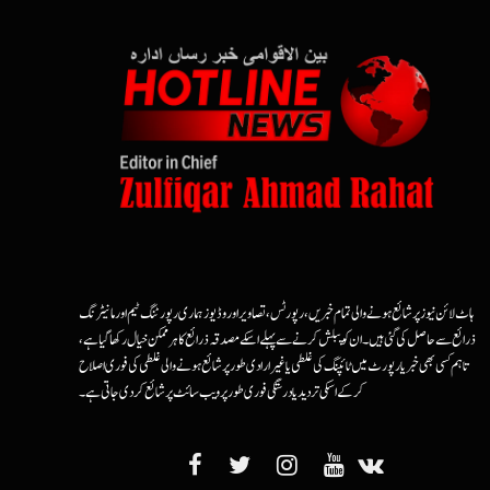
ہاٹ لائن نیوز پر شائع ہونے والی تمام خبریں، رپورٹس، تصاویر اور وڈیوز ہماری رپورٹنگ ٹیم اور مانیٹرنگ
ذرائع سے حاصل کی گئی ہیں۔ ان کو پبلش کرنے سے پہلے اسکے مصدقہ ذرائع کا ہرممکن خیال رکھا گیا ہے،
تاہم کسی بھی خبر یا رپورٹ میں ٹائپنگ کی غلطی یا غیرارادی طور پر شائع ہونے والی غلطی کی فوری اصلاح
کرکے اسکی تردید یا درستگی فوری طور پر ویب سائٹ پر شائع کردی جاتی ہے۔