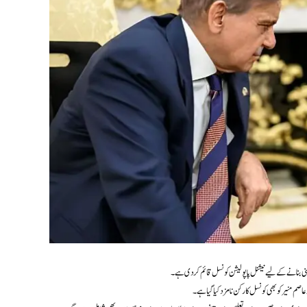
ینی بنانے کے لیے نیشنل پاپولیشن کونسل قائم کر دی ہے۔