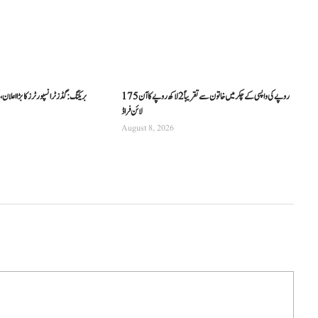
175 روپے کی واپسی کے چکر میں خاتون سے تقریباً 2 لاکھ روپے کا آن
بریکنگ: گڈز ٹرانسپورٹرز کا بڑا اعلا
لائن فراڈ
August 8, 2026