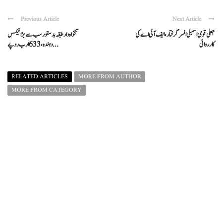
Previous Article
Next Article
جعلی قومی اسمبلی افسر گرفتار، ایف آئی اے کی
تنخواہ دار طبقہ بدستور سب سے بڑا ٹیکس
کارروائی
دہندہ، 633 ارب روپے ...
RELATED ARTICLES
MORE FROM AUTHOR
MORE FROM CATEGORY