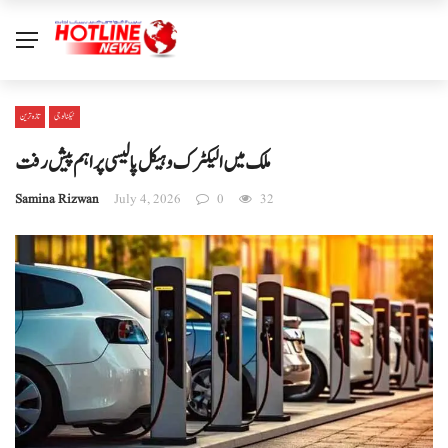
ٹیکنالوجی
تازہ ترین
ملک میں الیکٹرک وہیکل پالیسی پر اہم پیش رفت
Samina Rizwan
July 4, 2026
0
32