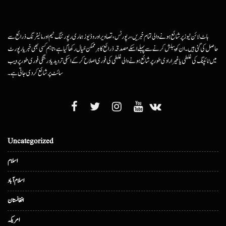
ہاٹ لائن نیوز پر شائع ہونے والی تمام خبریں، رپورٹس، تصاویر اور وڈیوز ہماری رپورٹنگ ٹیم اور مانیٹرنگ ذرائع سے
حاصل کی گئی ہیں۔ ان کو پبلش کرنے سے پہلے اسکے مصدقہ ذرائع کا ہرممکن خیال رکھا گیا ہے، تاہم کسی بھی خبر یا رپورٹ
میں ٹائپنگ کی غلطی یا غیرارادی طور پر شائع ہونے والی غلطی کی فوری اصلاح کرکے اسکی تردید یا درستگی فوری طور پر ویب
سائٹ پر شائع کردی جاتی ہے۔
Uncategorized
اسلام
اسلام آباد
افغانستان
امریکہ