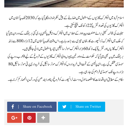
اسلام آباد میں الیکٹرک گاڑیوں کے استعمال میں اضافے کے پیش نظر اندازہ لگایا گیا ہے کہ 2030 تک پاکستان میں
الیکٹرک گاڑیوں کی تعداد تقریباً 22 لاکھ تک پہنچ سکتی ہے۔
سینیٹ کی قائمہ کمیٹی برائے صنعت و پیداوار کے اجلاس میں الیکٹرک وہیکل پالیسی پر دی گئی بریفنگ کے دوران بتایا گیا
کہ ملک میں الیکٹرک ٹرانسپورٹ کا رجحان تیزی سے بڑھ رہا ہے۔ اس وقت تک پاکستان میں 12 ہزار 800 سے زائد
الیکٹرک گاڑیاں اور تقریباً ایک لاکھ 60 ہزار الیکٹرک موٹر سائیکلیں تیار یا استعمال میں لائی جا چکی ہیں۔
بریفنگ میں یہ بھی بتایا گیا کہ حکومت نے دو اور تین پہیوں والی الیکٹرک گاڑیوں کے فروغ کے لیے 9 ارب روپے کی
سبسڈی مختص کی ہے۔ اسی پالیسی کے تحت اہل خریداروں کو الیکٹرک موٹر سائیکل کی خریداری پر فی موٹر سائیکل 80
ہزار روپے تک سبسڈی فراہم کی جا رہی ہے۔
حکام کے مطابق ان اقدامات کا مقصد ماحول دوست ٹرانسپورٹ کو فروغ دینا اور ایندھن کی درآمد پر انحصار کم کرنا ہے۔
Share on Facebook
Share on Twitter