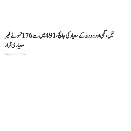
تیل، گھی اور دودھ کے معیار کی جانچ، 491 میں سے 176 نمونے غیر
معیاری قرار
August 8, 2026