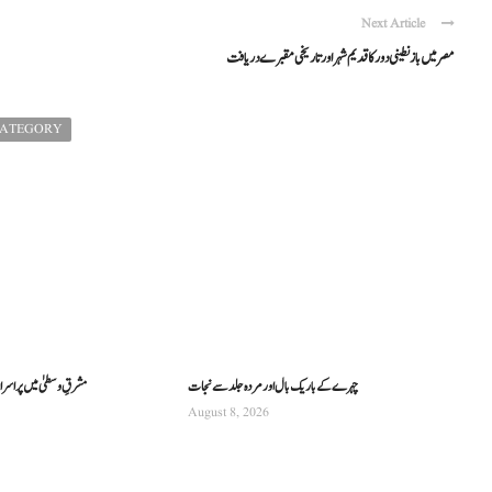
Next Article
مصر میں بازنطینی دور کا قدیم شہر اور تاریخی مقبرے دریافت
CATEGORY
چہرے کے باریک بال اور مردہ جلد سے نجات
مشرقِ وسطیٰ میں پراسرار 
August 8, 2026