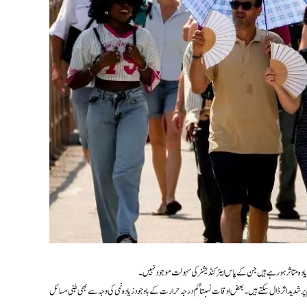
یادہ متاثر ہو رہے ہیں جن کے پاس ایئر کنڈیشنر کی سہولت موجود نہیں۔
پر شدید اثر ڈال سکتے ہیں۔ بعض اوقات نسبتاً کم درجہ حرارت کے باوجود زیادہ نمی کی وجہ سے بھی طبی مسائل