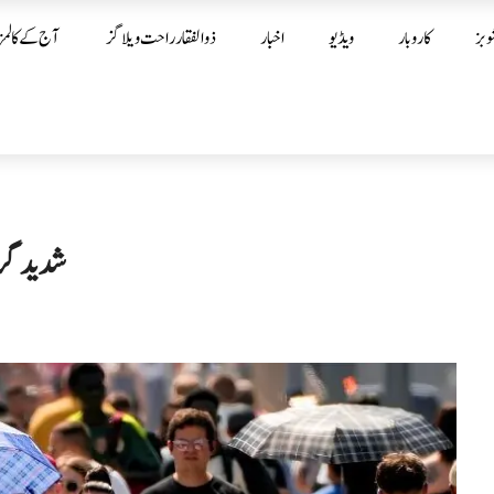
وبز
کاروبار
ویڈیو
اخبار
ذوالفقار راحت ویلاگز
آج کے کالمز
شدید گرم