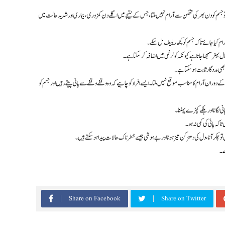
 جسم کو دن بھر کی تھکن سے آرام نہیں ملتا، جس کے نتیجے میں اگلے دن کمزوری، بیماری اور شدید حالت میں
 آرام کیا جائے تاکہ جسم کو کچھ ریلیف مل سکے۔
ل بہتر سمجھا جاتا ہے کیونکہ کولر نمی میں اضافہ کر سکتا ہے۔
ھی مددگار ثابت ہو سکتا ہے۔
 دوران آرام کا مناسب موقع نہیں ملتا۔ ایسے افراد کو چاہیے کہ وہ وقفے وقفے سے پانی پیتے رہیں اور جسم کو
ی لگانا اور ہلکے کپڑے پہننا۔
ہ پانی کی کمی نہ ہو۔
یں تو چکر آنا، دل کی دھڑکن تیز ہونا اور بے ہوشی جیسے خطرناک حالات پیدا ہو سکتے ہیں۔
ے۔
Share on Facebook
Share on Twitter