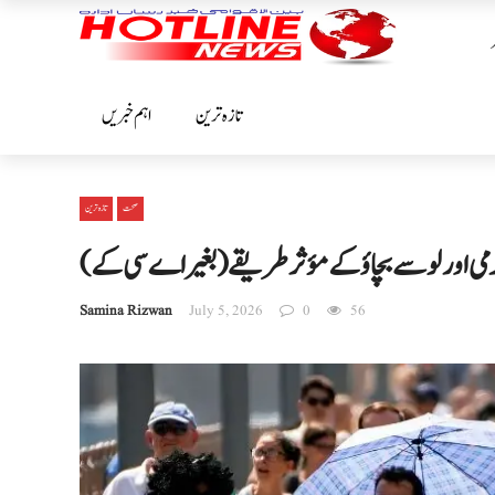
تازہ ترین
اہم خبریں
صحت
تازہ ترین
ی اور لو سے بچاؤ کے مؤثر طریقے (بغیر اے سی کے)
Samina Rizwan
July 5, 2026
0
56