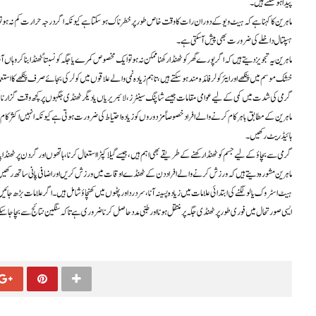
پیدا ہو سکتے ہیں۔
ماہرین کا کہنا ہے کہ ہیٹ ویو کے دوران رات کا وقت خاص طور پر خطرناک ہو سکتا ہے کیونکہ اگر درجہ حرارت کم نہ ہو تو
ہسپتال داخلے کی ضرورت بھی پیش آ سکتی ہے۔
ماہرین یہ تجویز دیتے ہیں کہ اگر پورے گھر کو ٹھنڈا رکھنا ممکن نہ ہو تو ایک مخصوص کمرے یا جگہ کو نسبتاً ٹھنڈا بنا کر وہاں
خشک موسم میں پنکھے اور ایئر کولر فائدہ مند ہو سکتے ہیں، تاہم زیادہ نمی والے علاقوں میں کولر کی بجائے صرف پنکھے کا استعما
گرمی کی شدت میں کمی کے لیے عوامی مقامات جیسے شاپنگ سینٹرز، لائبریریاں یا دیگر ٹھنڈی جگہوں پر کچھ وقت گزارنا ب
ماہرین کے مطابق باہر کام کرنے والے افراد خصوصاً مزدوروں کو زیادہ احتیاط کی ضرورت ہوتی ہے کیونکہ انہیں اکثر کام کے
ہائیڈریٹ رکھیں۔
گرمی سے بچاؤ کے لیے جسم کو ٹھنڈا رکھنے کے طریقے بھی اہم ہیں، جیسے گیلا کپڑا استعمال کرنا، ہاتھوں اور گردن پر ٹھنڈا پان
ماہرین مشورہ دیتے ہیں کہ ورزش کرنے والے افراد دن کے ٹھنڈے اوقات میں ورزش کریں اور اضافی پانی ساتھ رکھیں تاک
ہیٹ اسٹروک یا لو لگنے کی ابتدائی علامات میں زیادہ پسینہ آنا، سر درد اور پٹھوں میں کھنچاؤ شامل ہیں۔ اگر علامات بڑھ جائ
ایسی صورتحال میں فوری طور پر ٹھنڈی جگہ پر منتقل ہونا اور طبی مدد حاصل کرنا ضروری ہے تاکہ سنگین نتائج سے بچا جا سک