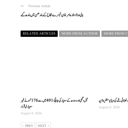
Previous Article
بالی ووڈ اسٹار عامر خان تیسرے نکاح کے بندھن میں بندھ گئے
RELATED ARTICLES
MORE FROM AUTHOR
MORE FROM 
فضائی شے کی ویڈیو منظرِ عام پر
تیل، گھی اور دودھ کے معیار کی جانچ، 491 میں سے 176 نمونے غیر
معیاری قرار
August 8, 2026
August 8, 2026
PREV
NEXT