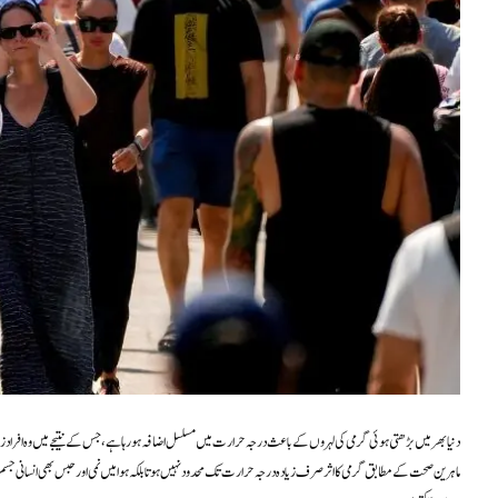
دنیا بھر میں بڑھتی ہوئی گرمی کی لہروں کے باعث درجہ حرارت میں مسلسل اضافہ ہو رہا ہے، جس کے نتیجے میں وہ افراد ز
ماہرین صحت کے مطابق گرمی کا اثر صرف زیادہ درجہ حرارت تک محدود نہیں ہوتا بلکہ ہوا میں نمی اور حبس بھی انسانی جسم 