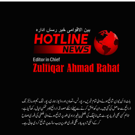
ہاٹ لائن نیوز پر شائع ہونے والی تمام خبریں، رپورٹس، تصاویر اور وڈیوز ہماری رپورٹنگ ٹیم اور مانیٹرنگ
ذرائع سے حاصل کی گئی ہیں۔ ان کو پبلش کرنے سے پہلے اسکے مصدقہ ذرائع کا ہرممکن خیال رکھا گیا ہے،
تاہم کسی بھی خبر یا رپورٹ میں ٹائپنگ کی غلطی یا غیرارادی طور پر شائع ہونے والی غلطی کی فوری اصلاح
کرکے اسکی تردید یا درستگی فوری طور پر ویب سائٹ پر شائع کردی جاتی ہے۔