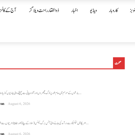
وبز
کاروبار
ویڈیو
اخبار
ذوالفقار راحت ویلاگز
آج کے کالمز
صحت
بارشوں کے موسم میں عام طور پر لوگ مچھروں اور آلودہ پانی سے پھیلنے والی بیماریوں کو زیادہ اہمیت دیتے ہیں، تاہم ...
wan
August 6, 2026
امریکا میں میکسیکو سے درآمد کی جانے والی آئس برگ لیٹس (سلاد کے پتے) اور جلاپینو مرچوں سے منسلک دو مختلف غذائی ...
wan
August 6, 2026