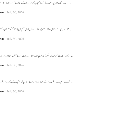
ویب ڈیسک: ماہرین صحت نے خبردار کیا ہے کہ عمر بڑھنے کے ساتھ دماغی صلاحیتوں میں کمی کا خطرہ بڑھ سکتا ہے، ...
wan
July 30, 2026
صحت ماہرین کے مطابق روزانہ معمولی رفتار سے چہل قدمی جسم میں بلڈ شوگر کو متوازن رکھنے میں اہم کردار ادا کر ...
wan
July 30, 2026
انڈا غذائیت سے بھرپور غذا تصور کیا جاتا ہے اور دنیا بھر میں ناشتے سمیت مختلف کھانوں میں بڑے شوق سے استعمال ...
wan
July 30, 2026
گردے جسم سے فاضل مادوں کے اخراج، خون کی صفائی اور پانی و نمکیات کے توازن کو برقرار رکھنے میں اہم کردار ...
wan
July 30, 2026