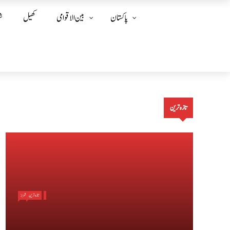
پاکستان
بین الا قوامی
کھیل
ش
تازہ ترین
تازہ ترین
شوبز