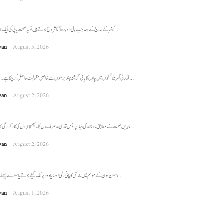
کینسر کے علاج کے بعد جب بال دوبارہ اگنا شروع ہوتے ہیں تو یہ صحت یابی کی ایک اہم علامت سمجھی جاتی ...
wan
August 5, 2026
قدرتی گھریلو نسخوں میں چاول کا پانی گزشتہ چند برسوں سے خاصی مقبولیت حاصل کر چکا ہے۔ سوشل میڈیا پر اکثر یہ ...
wan
August 2, 2026
ماہرین صحت کے مطابق روزانہ کی بنیاد پر چہل قدمی نہ صرف دل بلکہ پھیپھڑوں کی کارکردگی بہتر بنانے میں بھی اہم ...
wan
August 2, 2026
مون سون کے موسم میں بارش کا پانی، نمی اور زیادہ دیر تک گیلے جوتے یا موزے پہننے سے پاؤں میں خارش، ...
wan
August 1, 2026