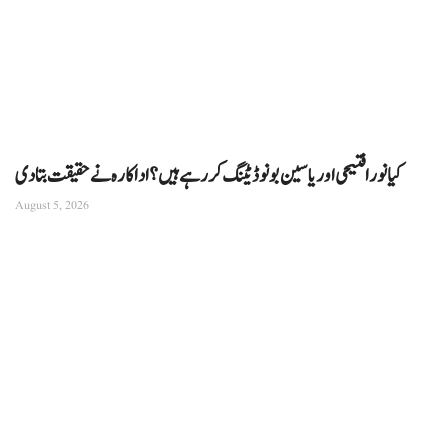
کیا نورا فتیحی اور یاسین بونو ڈیٹنگ کر رہے ہیں؟ اداکارہ نے حقیقت بتا دی
August 5, 2026