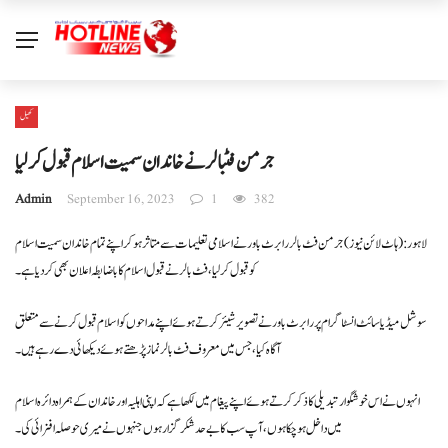
کھیل
جرمن فٹبالر نے خاندان سمیت اسلام قبول کرلیا
Admin
September 16, 2023
1
382
لاہور: ( ہاٹ لائن نیوز) جرمن فٹ بالر رابرٹ باور نے اسلامی تعلیمات سے متاثر ہوکر اپنے تمام خاندان سمیت اسلام
کو قبول کر لیا ، فٹ بالر نے قبول اسلام کا باضابطہ اعلان بھی کر دیا ہے۔
سوشل میڈیا سائٹ انسٹاگرام پر رابرٹ باور نے تصویر شیئر کرتے ہوئے اپنے مداحوں کو اسلام قبول کرنے سے متعلق
آگاہ کیا، جس میں معروف فٹ بالر نماز پڑھتے ہوئے دیکھائی دے رہے ہیں۔
انہوں نے اس خوشگوار تبدیلی کا ذکر کرتے ہوئے اپنے پیغام میں لکھاہے کہ اپنی اہلیہ اور خاندان کے ہمراہ دائرہ اسلام
میں داخل ہو چکا ہوں، آپ سب کا بے حد شکر گزار ہوں جنہوں نے میری حوصلہ افزائی کی ۔