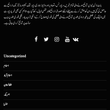
ہاٹ لائن نیوز پر شائع ہونے والی تمام خبریں، رپورٹس، تصاویر اور وڈیوز ہماری رپورٹنگ ٹیم اور مانیٹرنگ ذرائع سے
حاصل کی گئی ہیں۔ ان کو پبلش کرنے سے پہلے اسکے مصدقہ ذرائع کا ہرممکن خیال رکھا گیا ہے، تاہم کسی بھی خبر یا رپورٹ
میں ٹائپنگ کی غلطی یا غیرارادی طور پر شائع ہونے والی غلطی کی فوری اصلاح کرکے اسکی تردید یا درستگی فوری طور پر ویب
سائٹ پر شائع کردی جاتی ہے۔
Uncategorized
اسلام
اسلام آباد
افغانستان
امریکہ
انڈیا