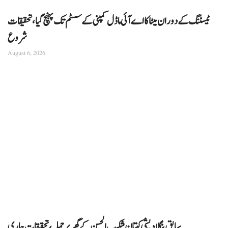
ٹیسٹنگ کے دوران میٹا کا اے آئی ماڈل کمپنی کے سسٹم تک پہنچ گیا، تحقیقات
شروع
August 6, 2026
سابق بنگلادیشی کپتان شکیب الحسن کے گھر پر حملہ، تحقیقات جاری