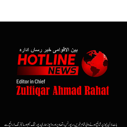
ہاٹ لائن نیوز پر شائع ہونے والی تمام خبریں، رپورٹس، تصاویر اور وڈیوز ہماری رپورٹنگ ٹیم اور مانیٹرنگ ذرائع سے