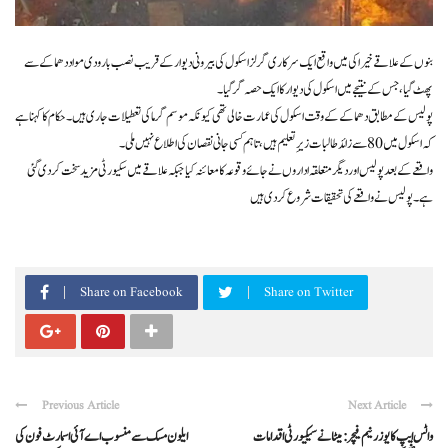
بنوں کے علاقے خیراکی میں واقع ایک سرکاری گرلز اسکول کی بیرونی دیوار کے قریب نصب بارودی مواد دھماکے سے
پھٹ گیا، جس کے نتیجے میں اسکول کی دیوار کا ایک حصہ گر گیا۔
پولیس کے مطابق دھماکے کے وقت اسکول کی عمارت خالی تھی کیونکہ موسم گرما کی تعطیلات جاری ہیں۔ حکام کا کہنا ہے
کہ اسکول میں 80 سے زائد طالبات زیرِ تعلیم ہیں، تاہم کسی جانی نقصان کی اطلاع نہیں ملی۔
واقعے کے بعد پولیس اور دیگر متعلقہ اداروں نے جائے وقوعہ کا معائنہ کیا جبکہ علاقے میں سکیورٹی مزید سخت کر دی گئی
ہے۔ پولیس نے واقعے کی تحقیقات شروع کر دی ہیں
Share on Facebook
Share on Twitter
Previous Article
Next Article
واٹس ایپ کا یوزر نیم فیچر: میٹا نے سیکیورٹی اقدامات
ایلون مسک سے منسوب اے آئی اسمارٹ فون کی