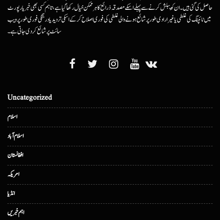
حاصل کی گئی ہیں۔ ان کو پبلش کرنے سے پہلے اسکے مصدقہ ذرائع کا ہرممکن خیال رکھا گیا ہے، تاہم کسی بھی خبر یا رپورٹ
میں ٹائپنگ کی غلطی یا غیرارادی طور پر شائع ہونے والی غلطی کی فوری اصلاح کرکے اسکی تردید یا درستگی فوری طور پر ویب
سائٹ پر شائع کردی جاتی ہے۔
Uncategorized
اسلام
اسلام آباد
افغانستان
امریکہ
انڈیا
اہم خبریں