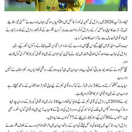
فیفا ورلڈ کپ 2026 میں برازیل کی مہم پری کوارٹر فائنل میں اختتام پذیر ہوگئی، جہاں ناروے نے سنسنی خیز مقابلے
میں 2-1 سے کامیابی حاصل کر کے برازیل کو ٹورنامنٹ سے باہر کر دیا۔ شکست کے فوراً بعد برازیل کے فارورڈ نیمار نے
بین الاقوامی فٹ بال سے ریٹائرمنٹ کا اعلان کر دیا۔
میٹ لائف اسٹیڈیم میں کھیلے گئے اس میچ میں ناروے کے اسٹار اسٹرائیکر ایرلنگ ہالینڈ نے دو گول اسکور کیے، جبکہ
برازیل کی جانب سے واحد گول اضافی وقت میں نیمار نے پنالٹی پر کیا، جو ان کے بین الاقوامی کیریئر کا آخری گول ثابت
ہوا۔
میچ ختم ہونے کے بعد نیمار جذباتی دکھائی دیے اور میدان میں ہی آبدیدہ ہو گئے۔ ساتھی کھلاڑیوں اور ٹیم اسٹاف نے انہیں
دلاسہ دیا۔
میڈیا سے گفتگو کرتے ہوئے 34 سالہ فٹبالر نے کہا کہ وہ قومی ٹیم کے لیے اپنی تمام تر صلاحیتوں کے ساتھ کھیلتے رہے
اور اب ان کے بین الاقوامی سفر کا اختتام ہو چکا ہے۔
نیمار نے 2010 میں برازیل کی قومی ٹیم کے لیے ڈیبیو کیا تھا اور اپنے 16 سالہ بین الاقوامی کیریئر کے دوران چار فیفا
ورلڈ کپ اور دو اولمپکس میں ملک کی نمائندگی کی۔ وہ برازیل کی تاریخ کے کامیاب ترین بین الاقوامی گول اسکورر بھی
ہیں، جنہوں نے 80 گول کیے، جو لیجنڈری پیلے کے 77 گولوں سے زیادہ ہیں۔
برازیل اس ورلڈ کپ میں چھٹا عالمی ٹائٹل جیتنے کی امید کے ساتھ میدان میں اترا تھا، تاہم ناروے کے خلاف شکست نے