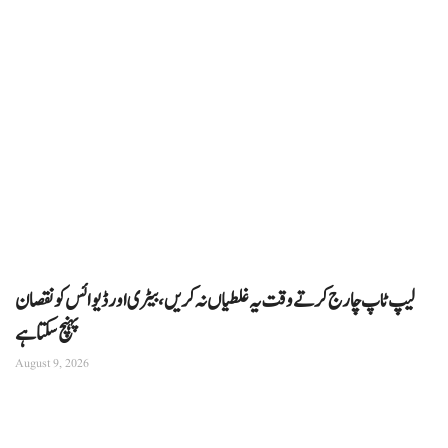
لیپ ٹاپ چارج کرتے وقت یہ غلطیاں نہ کریں، بیٹری اور ڈیوائس کو نقصان
پہنچ سکتا ہے
August 9, 2026