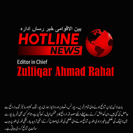
ہاٹ لائن نیوز پر شائع ہونے والی تمام خبریں، رپورٹس، تصاویر اور وڈیوز ہماری رپورٹنگ ٹیم اور مانیٹرنگ ذرائع سے
حاصل کی گئی ہیں۔ ان کو پبلش کرنے سے پہلے اسکے مصدقہ ذرائع کا ہرممکن خیال رکھا گیا ہے، تاہم کسی بھی خبر یا رپورٹ
میں ٹائپنگ کی غلطی یا غیرارادی طور پر شائع ہونے والی غلطی کی فوری اصلاح کرکے اسکی تردید یا درستگی فوری طور پر ویب
سائٹ پر شائع کردی جاتی ہے۔