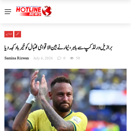
کھیل
تازہ ترین
برازیل ورلڈ کپ سے باہر، نیمار نے بین الاقوامی فٹبال کو خیرباد کہہ دیا
Samina Rizwan
July 6, 2026
0
50