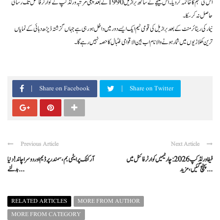
اس کی مہم کا خاتمہ کر دیا۔ اس نتیجے کے ساتھ برازیل 1990 کے بعد پہلی مرتبہ ورلڈ کپ کے کوارٹر فائنل تک رسائی
حاصل نہ کر سکا۔
نیمار کی ریٹائرمنٹ کے بعد برازیل کی قومی ٹیم ایک ایسے دور میں داخل ہو رہی ہے جہاں گزشتہ ڈیڑھ دہائی کے نمایاں
ترین کھلاڑیوں میں شمار ہونے والا نام اب بین الاقوامی فٹبال کا حصہ نہیں رہے گا۔
Share on Facebook
Share on Twitter
Previous Article
Next Article
فیفا ورلڈ کپ 2026: چار ٹیمیں کوارٹر فائنل میں
آرکٹک پر ایٹمی بم، سمندر پر ڈیم اور دوسرا چاند! دنیا
پہنچ گئیں، مزید ...
بدلنے ...
RELATED ARTICLES
MORE FROM AUTHOR
MORE FROM CATEGORY