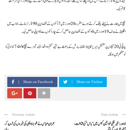
گیندوں پر 14 رنز بنائے، جس میں دو چھکے شامل تھے، جبکہ دونوں اوپنرز نے پہلی وکٹ کے لیے 50 رنز کی شراکت
قائم کی۔
میچ میں بھارت نے پہلے بیٹنگ کرتے ہوئے مقررہ 20 اوورز میں 7 وکٹوں کے نقصان پر 190 رنز بنائے۔ جواب میں
انگلینڈ نے ہدف 19 اوورز میں 6 وکٹوں کے نقصان پر حاصل کرکے چار وکٹوں سے کامیابی حاصل کی۔
پانچ ٹی20 میچوں پر مشتمل سیریز کا پہلا مقابلہ بارش کے باعث بے نتیجہ ختم ہوا تھا، جبکہ تیسرے میچ کا انعقاد 7 جولائی کو
نوٹنگھم میں ہوگا۔
Share on Facebook
Share on Twitter
Previous Article
Next Article
لاہور: غیر ملکی خواتین کیس میں ‘باس’ کی شناخت،
عمران عباس نے شوبز واپسی کی خبروں کی تردید کر
آٹھ ملزمان گرفتار
دی