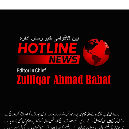
ہاٹ لائن نیوز پر شائع ہونے والی تمام خبریں، رپورٹس، تصاویر اور وڈیوز ہماری رپورٹنگ ٹیم اور مانیٹرنگ ذرائع سے
حاصل کی گئی ہیں۔ ان کو پبلش کرنے سے پہلے اسکے مصدقہ ذرائع کا ہرممکن خیال رکھا گیا ہے، تاہم کسی بھی خبر یا رپورٹ
میں ٹائپنگ کی غلطی یا غیرارادی طور پر شائع ہونے والی غلطی کی فوری اصلاح کرکے اسکی تردید یا درستگی فوری طور پر ویب