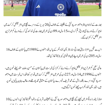
بھارت کے نوجوان بیٹر ویبھو سوریاونشی نے انگلینڈ کے خلاف ٹی20 سیریز کے دوسرے میچ میں انٹرنیشنل کرکٹ میں
ڈیبیو کرتے ہوئے نئی تاریخ رقم کردی۔ وہ 15 سال اور 99 دن کی عمر میں بھارت کی نمائندگی کرنے والے کم عمر ترین
انٹرنیشنل کرکٹر بن گئے۔
اس سے قبل یہ اعزاز سابق بھارتی اسٹار بیٹر سچن ٹنڈولکر کے پاس تھا، جنہوں نے 1989 میں پاکستان کے خلاف 16
سال اور 205 دن کی عمر میں اپنے بین الاقوامی کیریئر کا آغاز کیا تھا۔
عالمی سطح پر کم عمر ترین انٹرنیشنل ڈیبیو کرنے والے کرکٹرز کی فہرست میں پاکستان کے حسن رضا بدستور پہلے نمبر پر ہیں،
جنہوں نے 1996 میں 14 سال اور 227 دن کی عمر میں انٹرنیشنل کرکٹ میں قدم رکھا تھا۔ اس فہرست میں ویبھو
سوریاونشی دوسرے، بنگلہ دیش کے محمد شریف تیسرے، پاکستان کے مشتاق محمد چوتھے اور عاقب جاوید پانچویں نمبر پر
ہیں، جبکہ سچن ٹنڈولکر اب چھٹے نمبر پر آ گئے ہیں۔
اولڈ ٹریفورڈ، مانچسٹر میں کھیلے گئے میچ میں ویبھو سوریاونشی نے ابھیشک شرما کے ساتھ اننگز کا آغاز کیا۔ انہوں نے 10