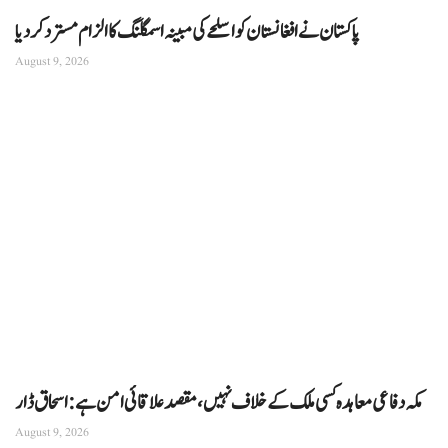
پاکستان نے افغانستان کو اسلحے کی مبینہ اسمگلنگ کا الزام مسترد کردیا
August 9, 2026
مکہ دفاعی معاہدہ کسی ملک کے خلاف نہیں، مقصد علاقائی امن ہے: اسحاق ڈار
August 9, 2026