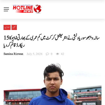
کھیل
تازہ ترین
15سالہ ویبھو سوریاونشی نے انٹرنیشنل کرکٹ میں کم عمری کے بھارتی ڈیبیو کا
ریکارڈ قائم کردیا
Samina Rizwan
July 5, 2026
0
42