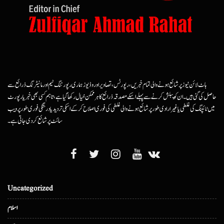
ہاٹ لائن نیوز پر شائع ہونے والی تمام خبریں، رپورٹس، تصاویر اور وڈیوز ہماری رپورٹنگ ٹیم اور مانیٹرنگ ذرائع سے
حاصل کی گئی ہیں۔ ان کو پبلش کرنے سے پہلے اسکے مصدقہ ذرائع کا ہرممکن خیال رکھا گیا ہے، تاہم کسی بھی خبر یا رپورٹ
میں ٹائپنگ کی غلطی یا غیرارادی طور پر شائع ہونے والی غلطی کی فوری اصلاح کرکے اسکی تردید یا درستگی فوری طور پر ویب
سائٹ پر شائع کردی جاتی ہے۔
Uncategorized
اسلام