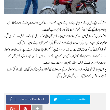
مظفرگڑھ: ایک شہری نے دعویٰ کیا ہے کہ اس کے نام پر رجسٹرڈ موٹرسائیکل پر ہیلمٹ نہ پہننے کے باعث 105 ای
چالان جاری کیے گئے، جن کی مجموعی مالیت 2 لاکھ 10 ہزار روپے بنتی ہے۔
متاثرہ شہری کے مطابق اس نے دسمبر 2024 میں بغیر رجسٹریشن والی موٹرسائیکل ایک شو روم کو فروخت کر دی تھی،
تاہم بعد میں مبینہ طور پر اس کی رضامندی کے بغیر موٹرسائیکل کی رجسٹریشن اس کے نام پر کرا دی گئی۔
شہری کا کہنا ہے کہ اگست 2025 سے اب تک موٹرسائیکل پر مسلسل ای چالان جاری ہوتے رہے، جبکہ چالان موصول
ہونے کے بعد اسے معلوم ہوا کہ گاڑی اب بھی اس کے نام پر رجسٹرڈ ہے۔ اس نے مبینہ غیرقانونی رجسٹریشن کے
معاملے پر شو روم مالک کے خلاف متعلقہ حکام کو درخواست دے دی ہے۔
پولیس کیمطابق شہری کی درخواست موصول ہونیکے بعد معاملے کی تحقیقات شروع کر دی گئی ہیں، جبکہ حقائق سامنے
آنیکے بعد قانون کے مطابق کارروائی عمل میں لائی جائیگی۔
Share on Facebook
Share on Twitter