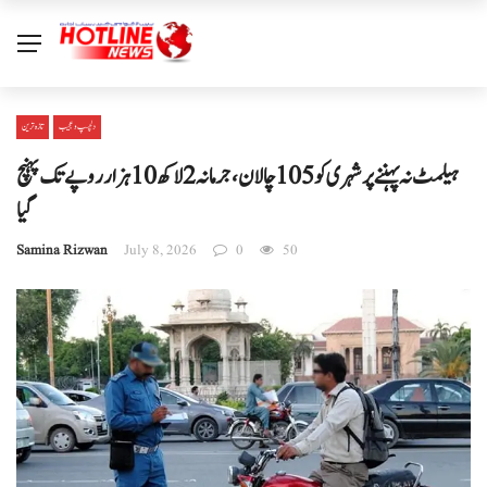
دلچسپ و عجیب
تازہ ترین
ہیلمٹ نہ پہننے پر شہری کو 105 چالان، جرمانہ 2 لاکھ 10 ہزار روپے تک پہنچ
گیا
Samina Rizwan
July 8, 2026
0
50