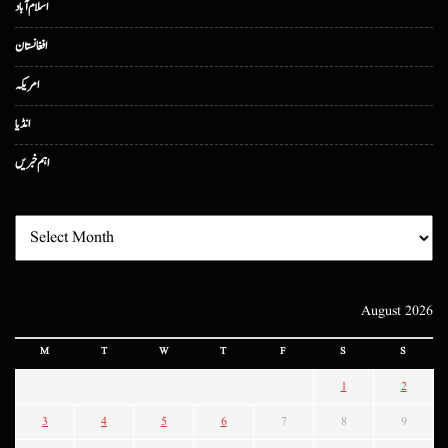
اسلام آباد
افغانستان
امریکہ
انڈیا
اہم خبریں
August 2026
M
T
W
T
F
S
S
1
2
3
4
5
6
7
8
9