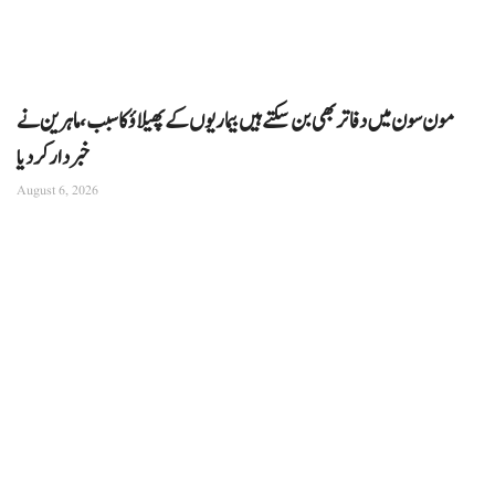
مون سون میں دفاتر بھی بن سکتے ہیں بیماریوں کے پھیلاؤ کا سبب، ماہرین نے
خبردار کر دیا
August 6, 2026