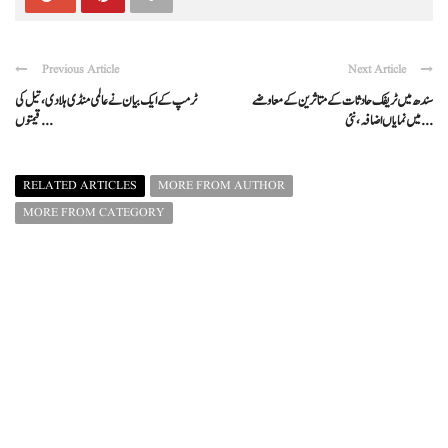
Previous Article
Next Article
سندھ میں ٹریفک حادثات کے متاثرین کے معاوضے
ٹرمپ کے ایک بیان نے عالمی منڈی ہلا دی، تیل کی
میں نمایاں اضافہ، نئی ...
قیمتوں ...
RELATED ARTICLES
MORE FROM AUTHOR
MORE FROM CATEGORY