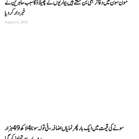
مون سون میں دفاتر بھی بن سکتے ہیں بیماریوں کے پھیلاؤ کا سبب، ماہرین نے
خبردار کر دیا
August 6, 2026
سونے کی قیمت میں ایک بار پھر نمایاں اضافہ، فی تولہ سونا 4 لاکھ 49 ہزار
روپے سے تجاوز کرگیا