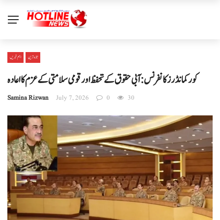
تازہ ترین
اہم خبریں
کور کمانڈرز کانفرنس: آبی حقوق کے تحفظ اور قومی سلامتی کے عزم کا اعادہ
Samina Rizwan
July 7, 2026
0
30