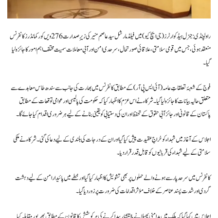
راولپنڈی: جنرل ہیڈکوارٹرز (جی ایچ کیو) میں فیلڈ مارشل سید عاصم منیر کی زیرِ صدارت 276ویں کور کمانڈرز کانفرنس
منعقد ہوئی، جس میں قومی سلامتی، علاقائی صورتحال، سرحدی امن اور آبی معاملات سمیت مختلف اہم امور کا جائزہ لیا
گیا۔
فوج کے شعبۂ تعلقاتِ عامہ (آئی ایس پی آر) کے مطابق کانفرنس میں بھارت کی جانب سے سندھ طاس معاہدے سے
متعلق حالیہ بیانات کا جائزہ لیا گیا۔ شرکاء نے اس عزم کا اظہار کیا کہ حکومت کی پالیسی اور عوامی توقعات کے مطابق
پاکستان کے قانونی اور جائز آبی حقوق کے تحفظ اور ان کی دستیابی کو یقینی بنانے کے لیے ہر ضروری اقدام کیا جائے گا۔
اجلاس کے آغاز میں شہداء کو خراجِ عقیدت پیش کیا گیا اور ان کے درجات کی بلندی کے لیے دعا کی گئی۔ شرکاء نے ملکی
سلامتی کے لیے شہداء کی قربانیوں کو قابلِ قدر قرار دیا۔
کانفرنس میں سرحد پار سے ہونے والے حملوں پر بھی تشویش کا اظہار کیا گیا اور خطے میں پائیدار امن کے لیے دہشت
گردی اور شدت پسند عناصر کے خلاف مؤثر اقدامات کی ضرورت پر زور دیا گیا۔
اجلاس میں کہا گیا کہ ملک میں بدامنی پھیلانے یا انتشار پیدا کرنے کی ہر کوشش کا قانون کے مطابق بھرپور مقابلہ کیا