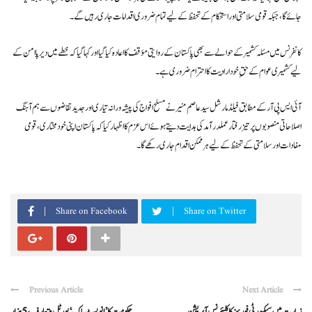
جائے گا، جبکہ قومی سلامتی اور استحکام کے تحفظ کے لیے تمام ضروری اقدامات جاری رہیں گے۔
کانفرنس میں مسئلہ کشمیر کے حوالے سے بھی پاکستان کے روایتی مؤقف کا اعادہ کیا گیا اور کہا گیا کہ خطے میں دیرپا امن کے
لیے کشمیری عوام کے حقِ خودارادیت کا احترام ضروری ہے۔
آئی ایس پی آر کے مطابق فیلڈ مارشل سید عاصم منیر نے مسلح افواج کی پیشہ ورانہ تیاری اور جدید تقاضوں سے ہم آہنگ
اصلاحاتی منصوبوں پر تیز رفتار عملدرآمد کی ہدایت دیتے ہوئے اس عزم کا اظہار کیا کہ پاکستان اپنی خودمختاری، قومی
مفادات اور سلامتی کے تحفظ کے لیے ہر ممکن اقدام جاری رکھے گا۔
Share on Facebook
Share on Twitter
Previous Article
Next Article
زیارت میں سیکیورٹی فورسز کا کلیئرنس آپریشن
حکومت کا ’انویسٹ پاک‘ پورٹل متعارف، 5 ہزار