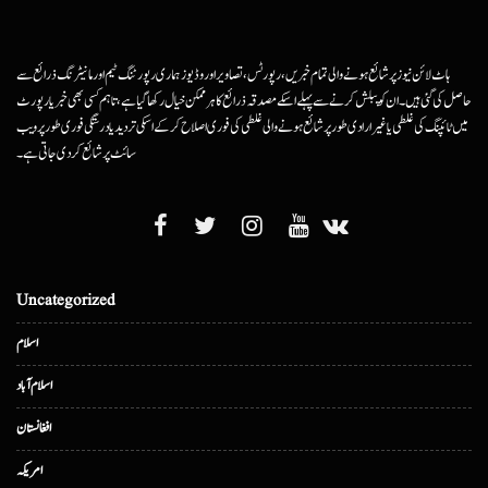
ہاٹ لائن نیوز پر شائع ہونے والی تمام خبریں، رپورٹس، تصاویر اور وڈیوز ہماری رپورٹنگ ٹیم اور مانیٹرنگ ذرائع سے
حاصل کی گئی ہیں۔ ان کو پبلش کرنے سے پہلے اسکے مصدقہ ذرائع کا ہرممکن خیال رکھا گیا ہے، تاہم کسی بھی خبر یا رپورٹ
میں ٹائپنگ کی غلطی یا غیرارادی طور پر شائع ہونے والی غلطی کی فوری اصلاح کرکے اسکی تردید یا درستگی فوری طور پر ویب
سائٹ پر شائع کردی جاتی ہے۔
Uncategorized
اسلام
اسلام آباد
افغانستان
امریکہ