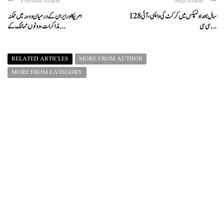
Previous Article
Next Article
128 سال بعد اولمپکس میں کرکٹ کی واپسی، آئی
امریکا اور ایران کے درمیان دوحہ میں ممکنہ
سی سی ...
مذاکرات، دونوں ممالک کے ...
RELATED ARTICLES
MORE FROM AUTHOR
MORE FROM CATEGORY