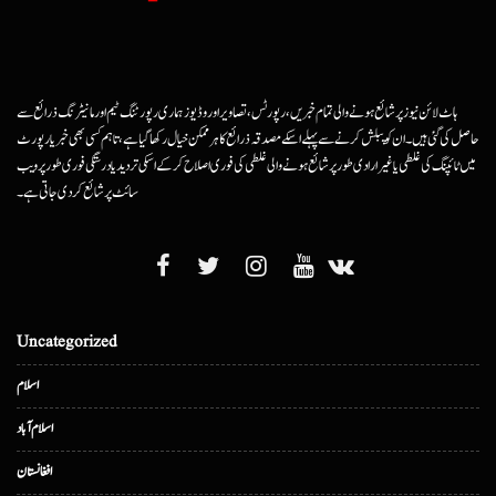
ہاٹ لائن نیوز پر شائع ہونے والی تمام خبریں، رپورٹس، تصاویر اور وڈیوز ہماری رپورٹنگ ٹیم اور مانیٹرنگ ذرائع سے
حاصل کی گئی ہیں۔ ان کو پبلش کرنے سے پہلے اسکے مصدقہ ذرائع کا ہرممکن خیال رکھا گیا ہے، تاہم کسی بھی خبر یا رپورٹ
میں ٹائپنگ کی غلطی یا غیرارادی طور پر شائع ہونے والی غلطی کی فوری اصلاح کرکے اسکی تردید یا درستگی فوری طور پر ویب
سائٹ پر شائع کردی جاتی ہے۔
Uncategorized
اسلام
اسلام آباد
افغانستان