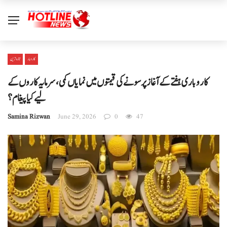
کاروبار
تازہ ترین
کاروباری ہفتے کے آغاز پر سونے کی قیمتوں میں نمایاں کمی، سرمایہ کاروں کے
لیے کیا پیغام؟
Samina Rizwan
June 29, 2026
0
47