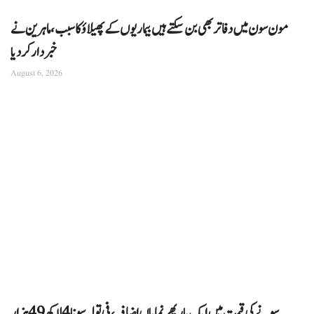
مون سون میں دفاتر بھی بن سکتے ہیں بیماریوں کے پھیلاؤ کا سبب، ماہرین نے
خبردار کر دیا
August 6, 2026
سونے کی قیمت میں ایک بار پھر نمایاں اضافہ، فی تولہ سونا 4 لاکھ 49 ہزار