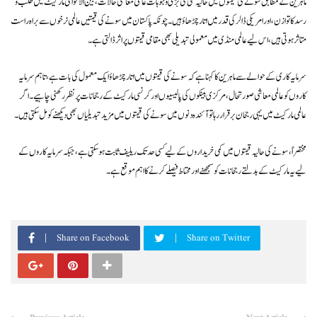
ماہرین کے مطابق سونے کی قیمتوں میں حالیہ کمی کی بڑی وجوہات عالمی معاشی حالات، بین الاقوامی مارکیٹ میں طلب و
رسد کا توازن، اور امریکی ڈالر کی قدر میں اتار چڑھاؤ ہیں۔ چونکہ پاکستان میں سونے کی قیمتیں عالمی نرخوں سے براہ راست
متاثر ہوتی ہیں، اس لیے عالمی منڈی میں معمولی تبدیلی بھی مقامی قیمتوں پر اثر ڈالتی ہے۔
سرمایہ کاری کے حوالے سے ماہرین کا کہنا ہے کہ سونے کی قیمتوں میں اتار چڑھاؤ ایک معمول کی بات ہے، تاہم سرمایہ
کاروں کو عالمی معاشی صورتحال، مرکزی بینکوں کی پالیسیوں اور کرنسی مارکیٹ کے رجحانات پر نظر رکھنی چاہیے۔ اگر
عالمی مارکیٹ میں یہی رجحان برقرار رہا تو آئندہ دنوں میں سونے کی قیمتوں میں مزید تبدیلیاں بھی دیکھنے کو مل سکتی ہیں۔
مختصراً، سونے کی حالیہ قیمتوں میں کمی خریداروں کے لیے کسی حد تک ریلیف ثابت ہو سکتی ہے، جبکہ سرمایہ کاروں کے
لیے یہ مارکیٹ کے بدلتے رجحانات کو سمجھنے اور محتاط فیصلے کرنے کا اہم موقع ہے۔
Share on Facebook
Share on Twitter