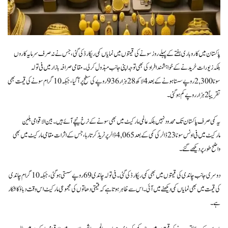
پاکستان میں کاروباری ہفتے کے پہلے روز سونے کی قیمتوں میں نمایاں کمی ریکارڈ کی گئی، جس نے نہ صرف سرمایہ کاروں
بلکہ زیورات خریدنے کے خواہشمند افراد کی بھی توجہ اپنی جانب مبذول کر لی۔ مقامی صرافہ بازار میں فی تولہ
سونا 2,300 روپے سستا ہونے کے بعد 4 لاکھ 28 ہزار 936 روپے کی سطح پر آ گیا، جبکہ 10 گرام سونے کی قیمت بھی
تقریباً 2 ہزار روپے کم ہو گئی۔
یہ کمی صرف پاکستان تک محدود نہیں بلکہ عالمی مارکیٹ میں بھی سونے کے نرخ نیچے آئے ہیں۔ بین الاقوامی بلین
مارکیٹ میں فی اونس سونا 23 ڈالر کی کمی کے بعد 4,065 ڈالر پر ٹریڈ کرتا رہا، جس کے اثرات مقامی مارکیٹ میں بھی
واضح طور پر دیکھے گئے۔
دوسری جانب چاندی کی قیمتوں میں بھی کمی ریکارڈ کی گئی۔ فی تولہ چاندی 69 روپے سستی ہو گئی، جبکہ 10 گرام چاندی
کی قیمت میں بھی نمایاں کمی دیکھنے میں آئی۔ اس سے ظاہر ہوتا ہے کہ قیمتی دھاتوں کی مجموعی مارکیٹ اس وقت دباؤ کا شکار
ہے۔