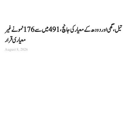
تیل، گھی اور دودھ کے معیار کی جانچ، 491 میں سے 176 نمونے غیر
معیاری قرار
August 8, 2026