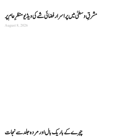
مشرقِ وسطیٰ میں پراسرار فضائی شے کی ویڈیو منظرِ عام پر
August 8, 2026
چہرے کے باریک بال اور مردہ جلد سے نجات