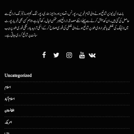
ہاٹ لائن نیوز پر شائع ہونے والی تمام خبریں، رپورٹس، تصاویر اور وڈیوز ہماری رپورٹنگ ٹیم اور مانیٹرنگ ذرائع سے
حاصل کی گئی ہیں۔ ان کو پبلش کرنے سے پہلے اسکے مصدقہ ذرائع کا ہرممکن خیال رکھا گیا ہے، تاہم کسی بھی خبر یا رپورٹ
میں ٹائپنگ کی غلطی یا غیرارادی طور پر شائع ہونے والی غلطی کی فوری اصلاح کرکے اسکی تردید یا درستگی فوری طور پر ویب
سائٹ پر شائع کردی جاتی ہے۔
Uncategorized
اسلام
اسلام آباد
افغانستان
امریکہ