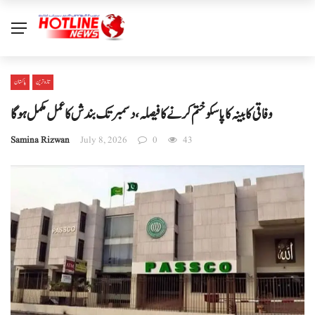
تازہ ترین
پاکستان
وفاقی کابینہ کا پاسکو ختم کرنے کا فیصلہ، دسمبر تک بندش کا عمل مکمل ہوگا
Samina Rizwan
July 8, 2026
0
43