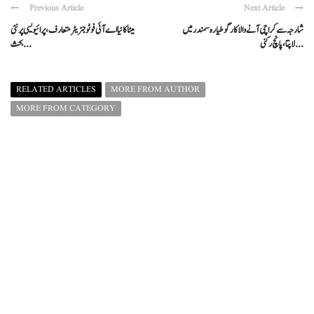
Previous Article
Next Article
شارجہ سے کراچی آنے والا کارگو طیارہ سمندر میں
میٹا کا نیا اے آئی فوٹو جنریٹر متعارف، پرائیویسی پر نئی
لاپتا، پانچ رکنی ...
بحث ...
RELATED ARTICLES
MORE FROM AUTHOR
MORE FROM CATEGORY