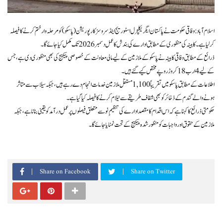
اسلام آباد: وفاقی حکومت نے پاکستان ایگریکلچرل اسٹوریج اینڈ سروسز کارپوریشن (پاسکو) کو مرحلہ وار ختم کرنے کا فیصلہ
کر لیا ہے۔ کابینہ کی منظوری کے مطابق ادارے کی بندش کا عمل دسمبر 2026 تک مکمل کیا جائے گا۔
ذرائع کے مطابق وفاقی کابینہ نے پاسکو کے ملازمین کے لیے مالی معاونت کے خصوصی پیکیج کی بھی منظوری دی ہے، جس
کے لیے 4 ارب 18 کروڑ روپے مختص کیے گئے ہیں۔
اطلاعات کے مطابق پاسکو میں تقریباً 1,100 مستقل ملازمین خدمات انجام دے رہے ہیں، جبکہ سیلاب سے متاثر
ہونے والے گندم کے ذخائر کو بھی شفاف طریقے سے نیلام کرنے کا فیصلہ کیا گیا ہے۔
حکومتی ذرائع کا کہنا ہے کہ اس اقدام کا مقصد ادارے کی تنظیمِ نو سے متعلق فیصلوں پر عمل درآمد کو یقینی بنانا ہے، جبکہ
ملازمین کے حقوق اور واجبات کو منظور شدہ پیکیج کے تحت نمٹایا جائے گا۔
Share on Facebook
Share on Twitter