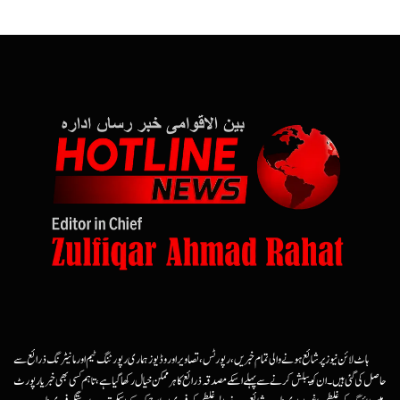
ہاٹ لائن نیوز پر شائع ہونے والی تمام خبریں، رپورٹس، تصاویر اور وڈیوز ہماری رپورٹنگ ٹیم اور مانیٹرنگ ذرائع سے
حاصل کی گئی ہیں۔ ان کو پبلش کرنے سے پہلے اسکے مصدقہ ذرائع کا ہرممکن خیال رکھا گیا ہے، تاہم کسی بھی خبر یا رپورٹ