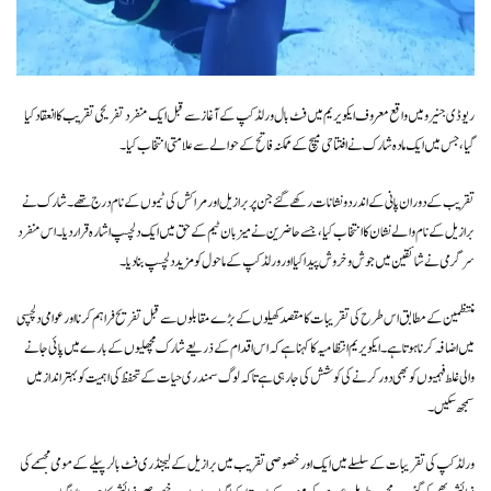
ریو ڈی جنیرو میں واقع معروف ایکویریم میں فٹ بال ورلڈ کپ کے آغاز سے قبل ایک منفرد تفریحی تقریب کا انعقاد کیا
گیا، جس میں ایک مادہ شارک نے افتتاحی میچ کے ممکنہ فاتح کے حوالے سے علامتی انتخاب کیا۔
تقریب کے دوران پانی کے اندر دو نشانات رکھے گئے جن پر برازیل اور مراکش کی ٹیموں کے نام درج تھے۔ شارک نے
برازیل کے نام والے نشان کا انتخاب کیا، جسے حاضرین نے میزبان ٹیم کے حق میں ایک دلچسپ اشارہ قرار دیا۔ اس منفرد
سرگرمی نے شائقین میں جوش و خروش پیدا کیا اور ورلڈ کپ کے ماحول کو مزید دلچسپ بنا دیا۔
منتظمین کے مطابق اس طرح کی تقریبات کا مقصد کھیلوں کے بڑے مقابلوں سے قبل تفریح فراہم کرنا اور عوامی دلچسپی
میں اضافہ کرنا ہوتا ہے۔ ایکویریم انتظامیہ کا کہنا ہے کہ اس اقدام کے ذریعے شارک مچھلیوں کے بارے میں پائی جانے
والی غلط فہمیوں کو بھی دور کرنے کی کوشش کی جا رہی ہے تاکہ لوگ سمندری حیات کے تحفظ کی اہمیت کو بہتر انداز میں
سمجھ سکیں۔
ورلڈ کپ کی تقریبات کے سلسلے میں ایک اور خصوصی تقریب میں برازیل کے لیجنڈری فٹ بالر پیلے کے مومی مجسمے کی