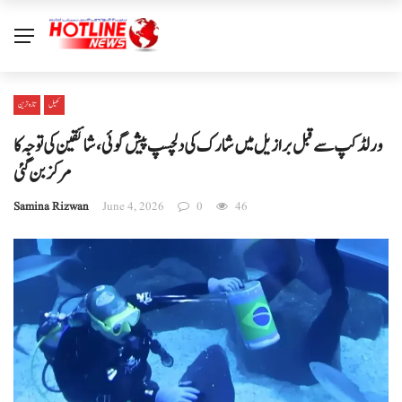
کھیل
تازہ ترین
ورلڈ کپ سے قبل برازیل میں شارک کی دلچسپ پیش گوئی، شائقین کی توجہ کا
مرکز بن گئی
Samina Rizwan
June 4, 2026
0
46