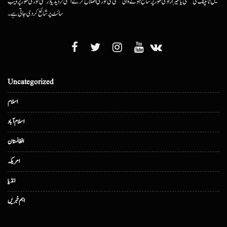
میں ٹائپنگ کی غلطی یا غیرارادی طور پر شائع ہونے والی غلطی کی فوری اصلاح کرکے اسکی تردید یا درستگی فوری طور پر ویب
سائٹ پر شائع کردی جاتی ہے۔
Uncategorized
اسلام
اسلام آباد
افغانستان
امریکہ
انڈیا
اہم خبریں