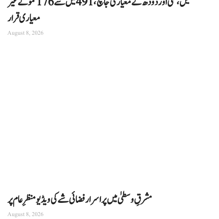
تیل، گھی اور دودھ کے معیار کی جانچ، 491 میں سے 176 نمونے غیر
معیاری قرار
August 8, 2026
مشرقِ وسطیٰ میں پراسرار فضائی شے کی ویڈیو منظرِ عام پر
August 8, 2026