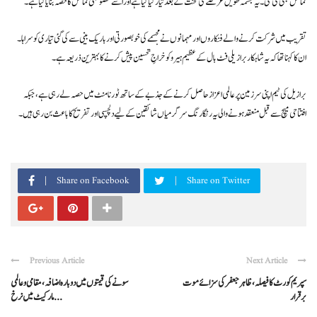
نمائش بھی کی گئی۔ یہ مجسمہ طویل عرصے کی محنت کے بعد تیار کیا گیا ہے اور اسے خصوصی نمائش کا حصہ بنایا گیا ہے۔
تقریب میں شرکت کرنے والے فنکاروں اور مہمانوں نے مجسمے کی خوبصورتی اور باریک بینی سے کی گئی تیاری کو سراہا۔
ان کا کہنا تھا کہ یہ شاہکار برازیلی فٹ بال کے عظیم ہیرو کو خراجِ تحسین پیش کرنے کا بہترین ذریعہ ہے۔
برازیل کی ٹیم اپنی سرزمین پر عالمی اعزاز حاصل کرنے کے جذبے کے ساتھ ٹورنامنٹ میں حصہ لے رہی ہے، جبکہ
افتتاحی میچ سے قبل منعقد ہونے والی یہ رنگا رنگ سرگرمیاں شائقین کے لیے دلچسپی اور تفریح کا باعث بن رہی ہیں۔
Share on Facebook
Share on Twitter
Previous Article
Next Article
سپریم کورٹ کا فیصلہ، ظاہر جعفر کی سزائے موت
سونے کی قیمتوں میں دوبارہ اضافہ، مقامی و عالمی
برقرار
مارکیٹ میں نرخ ...