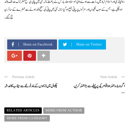
راولپنڈی اور اسلام آباد میں رات سے ہونے والی موسلادھار بارش کے باعث نالہ لئی میں پانی کی سطح خطرناک حد تک بلند
ہو چکی ہے ، جس کے سبب گلیوں اور سڑکوں پر پانی جمع ہو گیا، نالہ لئی میں پانی کی سطح بلند ہونے سے خطرے کے سائرن
بج گئے۔
Share on Facebook
Share on Twitter
Previous Article
Next Article
اگر دوبارہ حملہ ہوا تو امریکہ پر پہلے سے بڑا حملہ کریں
چکوال میں ڈیموں کے بند ٹوٹنے سے سیلاب کا خدشہ
...
RELATED ARTICLES
MORE FROM AUTHOR
MORE FROM CATEGORY