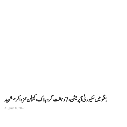
ہنگو میں سکیورٹی آپریشن، 7 دہشت گرد ہلاک، کیپٹن حمزہ اکرم شہید
August 8, 2026