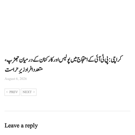
کراچی: پی ٹی آئی کے احتجاج میں پولیس اور کارکنان کے درمیان جھڑپ،
متعدد افراد زیرِ حراست
August 6, 2026
PREV
NEXT
Leave a reply