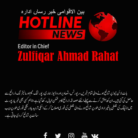
ہاٹ لائن نیوز پر شائع ہونے والی تمام خبریں، رپورٹس، تصاویر اور وڈیوز ہماری رپورٹنگ ٹیم اور مانیٹرنگ ذرائع سے
حاصل کی گئی ہیں۔ ان کو پبلش کرنے سے پہلے اسکے مصدقہ ذرائع کا ہرممکن خیال رکھا گیا ہے، تاہم کسی بھی خبر یا رپورٹ
میں ٹائپنگ کی غلطی یا غیرارادی طور پر شائع ہونے والی غلطی کی فوری اصلاح کرکے اسکی تردید یا درستگی فوری طور پر ویب
سائٹ پر شائع کردی جاتی ہے۔