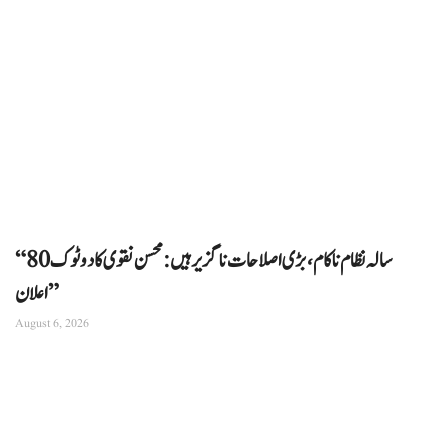
“80 سالہ نظام ناکام، بڑی اصلاحات ناگزیر ہیں: محسن نقوی کا دوٹوک
اعلان”
August 6, 2026