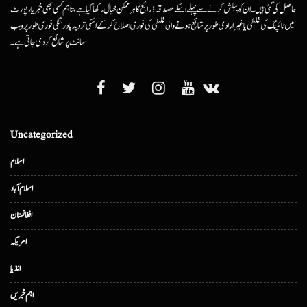
حاصل کی گئی ہیں۔ ان کو پبلش کرنے سے پہلے اسکے مصدقہ ذرائع کا ہرممکن خیال رکھا گیا ہے، تاہم کسی بھی خبر یا رپورٹ
میں ٹائپنگ کی غلطی یا غیرارادی طور پر شائع ہونے والی غلطی کی فوری اصلاح کرکے اسکی تردید یا درستگی فوری طور پر ویب
سائٹ پر شائع کردی جاتی ہے۔
Uncategorized
اسلام
اسلام آباد
افغانستان
امریکہ
انڈیا
اہم خبریں