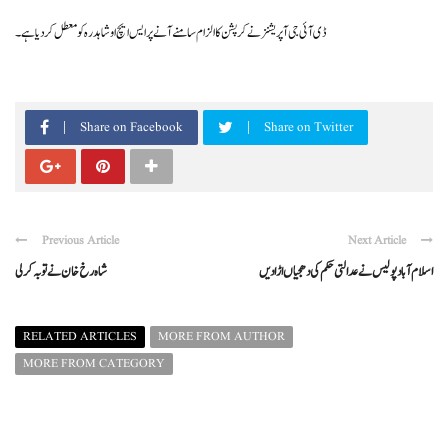
ڈی آئی جی آپریشنز نے کرپشن کا الزام سامنے آنے پر ایس ایچ او شاہدرہ کو معطل کردیا ہے ۔
Share on Facebook
Share on Twitter
Previous Article
Next Article
اسلام آباد پولیس نے عدالتی حکم کی دھجیاں اڑا دیں
شاہ رخ خان نے توبہ کر لی
RELATED ARTICLES
MORE FROM AUTHOR
MORE FROM CATEGORY