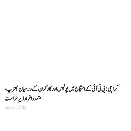
کراچی: پی ٹی آئی کے احتجاج میں پولیس اور کارکنان کے درمیان جھڑپ،
متعدد افراد زیرِ حراست
August 6, 2026