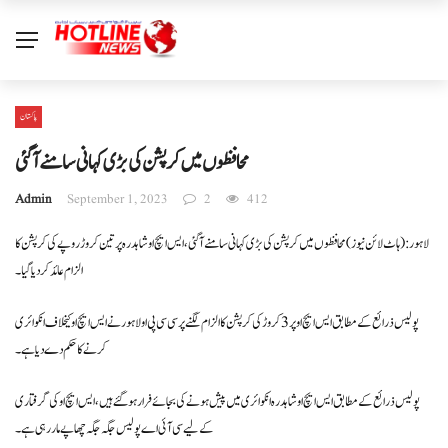
پاکستان
محافظوں میں کرپشن کی بڑی کہانی سامنے آگئی
Admin
September 1, 2023
2
412
لاہور: ( ہاٹ لائن نیوز) محافظوں میں کرپشن کی بڑی کہانی سامنے آ گئی ، ایس ایچ او شاہدرہ پر تین کروڑ روپے کی کرپشن کا
الزام عائد کر دیا گیا ۔
پولیس ذرائع کے مطابق ایس ایچ او پر 3 کروڑ کی کرپشن کا الزام لگنے پر سی سی پی او لاہور نے ایس ایچ او کیخلاف انکوائری
کرنے کا حکم دے دیا ہے۔
پولیس ذرائع کے مطابق ایس ایچ او شاہدرہ انکوائری میں پیش ہونے کی بجائے فرار ہوگئے ہیں ، ایس ایچ او کی گرفتاری
کے لیے سی آئی اے پولیس جگہ جگہ چھاپے مار رہی ہے۔