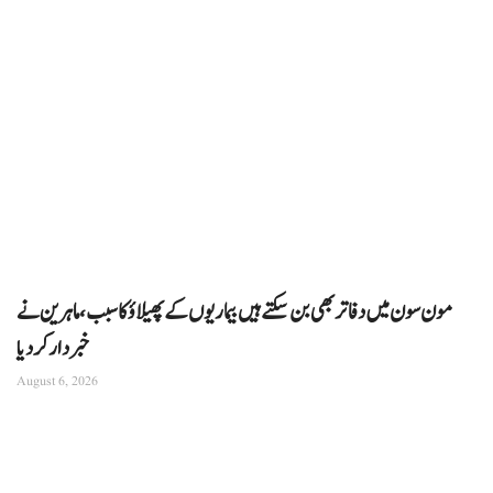
مون سون میں دفاتر بھی بن سکتے ہیں بیماریوں کے پھیلاؤ کا سبب، ماہرین نے
خبردار کر دیا
August 6, 2026