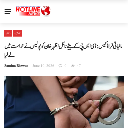
تازہ ترین
پاکستان
مالیاتی فراڈ کیس: ڈی ایس پی کے بیٹے نائل اظہر خان کو پولیس نے حراست میں
لے لیا
Samina Rizwan
June 10, 2026
0
47