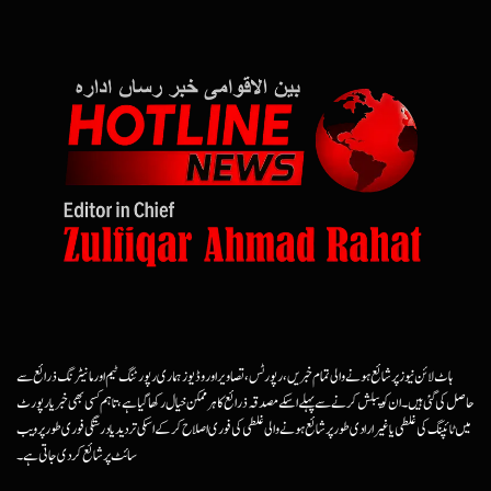
ہاٹ لائن نیوز پر شائع ہونے والی تمام خبریں، رپورٹس، تصاویر اور وڈیوز ہماری رپورٹنگ ٹیم اور مانیٹرنگ ذرائع سے
حاصل کی گئی ہیں۔ ان کو پبلش کرنے سے پہلے اسکے مصدقہ ذرائع کا ہرممکن خیال رکھا گیا ہے، تاہم کسی بھی خبر یا رپورٹ
میں ٹائپنگ کی غلطی یا غیرارادی طور پر شائع ہونے والی غلطی کی فوری اصلاح کرکے اسکی تردید یا درستگی فوری طور پر ویب
سائٹ پر شائع کردی جاتی ہے۔