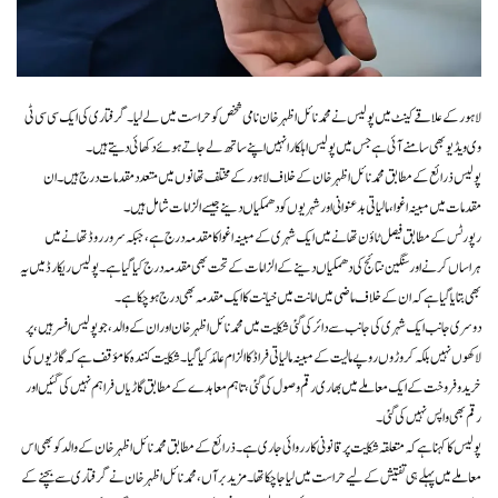
لاہور کے علاقے کینٹ میں پولیس نے محمد نائل اظہر خان نامی شخص کو حراست میں لے لیا۔ گرفتاری کی ایک سی سی ٹی
وی ویڈیو بھی سامنے آئی ہے جس میں پولیس اہلکار انہیں اپنے ساتھ لے جاتے ہوئے دکھائی دیتے ہیں۔
پولیس ذرائع کے مطابق محمد نائل اظہر خان کے خلاف لاہور کے مختلف تھانوں میں متعدد مقدمات درج ہیں۔ ان
مقدمات میں مبینہ اغوا، مالیاتی بدعنوانی اور شہریوں کو دھمکیاں دینے جیسے الزامات شامل ہیں۔
رپورٹس کے مطابق فیصل ٹاؤن تھانے میں ایک شہری کے مبینہ اغوا کا مقدمہ درج ہے، جبکہ سرور روڈ تھانے میں
ہراساں کرنے اور سنگین نتائج کی دھمکیاں دینے کے الزامات کے تحت بھی مقدمہ درج کیا گیا ہے۔ پولیس ریکارڈ میں یہ
بھی بتایا گیا ہے کہ ان کے خلاف ماضی میں امانت میں خیانت کا ایک مقدمہ بھی درج ہو چکا ہے۔
دوسری جانب ایک شہری کی جانب سے دائر کی گئی شکایت میں محمد نائل اظہر خان اور ان کے والد، جو پولیس افسر ہیں، پر
لاکھوں نہیں بلکہ کروڑوں روپے مالیت کے مبینہ مالیاتی فراڈ کا الزام عائد کیا گیا۔ شکایت کنندہ کا مؤقف ہے کہ گاڑیوں کی
خرید و فروخت کے ایک معاملے میں بھاری رقم وصول کی گئی، تاہم معاہدے کے مطابق گاڑیاں فراہم نہیں کی گئیں اور
رقم بھی واپس نہیں کی گئی۔
پولیس کا کہنا ہے کہ متعلقہ شکایت پر قانونی کارروائی جاری ہے۔ ذرائع کے مطابق محمد نائل اظہر خان کے والد کو بھی اس
معاملے میں پہلے ہی تفتیش کے لیے حراست میں لیا جا چکا تھا۔ مزید برآں، محمد نائل اظہر خان نے گرفتاری سے بچنے کے