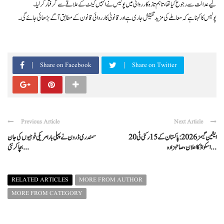
لیے عدالت سے رجوع کیا تھا، تاہم تازہ کارروائی میں پولیس نے انہیں کینٹ کے علاقے سے گرفتار کر لیا۔
پولیس کا کہنا ہے کہ معاملے کی مزید تفتیش جاری ہے اور قانونی کارروائی قانون کے مطابق آگے بڑھائی جائے گی۔
Share on Facebook
Share on Twitter
Previous Article
Next Article
ایشین گیمز 2026: پاکستان کے 15 رکنی ٹی20
سمندری ڈرون نے پہلی بار امریکی فوجیوں کی جان
اسکواڈ کا اعلان، صاحبزادہ ...
بچا کر نئی ...
RELATED ARTICLES
MORE FROM AUTHOR
MORE FROM CATEGORY