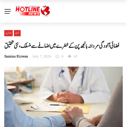
صحت
تازہ ترین
فضائی آلودگی مردانہ بانجھ پن کے خطرے میں اضافے سے منسلک، نئی تحقیق
Samina Rizwan
July 7, 2026
0
43