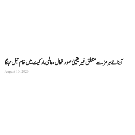
آبنائے ہرمز سے متعلق غیر یقینی صورتحال، عالمی مارکیٹ میں خام تیل مہنگا
August 10, 2026