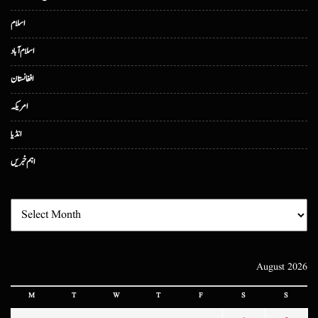
اسلام
اسلام آباد
افغانستان
امریکہ
انڈیا
اہم خبریں
August 2026
M
T
W
T
F
S
S