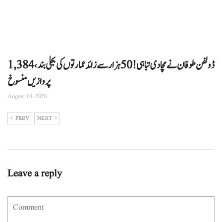
ڈولفن طوفان نے مچادی تباہی! 50 ہزار سے زائد عمارتوں کی بجلی بند، 1,384
پروازیں منسوخ
August 10, 2026
PREV
NEXT
Leave a reply