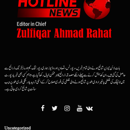
ہاٹ لائن نیوز پر شائع ہونے والی تمام خبریں، رپورٹس، تصاویر اور وڈیوز ہماری رپورٹنگ ٹیم اور مانیٹرنگ ذرائع سے
حاصل کی گئی ہیں۔ ان کو پبلش کرنے سے پہلے اسکے مصدقہ ذرائع کا ہرممکن خیال رکھا گیا ہے، تاہم کسی بھی خبر یا رپورٹ
میں ٹائپنگ کی غلطی یا غیرارادی طور پر شائع ہونے والی غلطی کی فوری اصلاح کرکے اسکی تردید یا درستگی فوری طور پر ویب
سائٹ پر شائع کردی جاتی ہے۔
Uncategorized