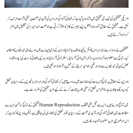
امریکی محققین کی ایک نئی تحقیق میں اشارہ دیا گیا ہے کہ فضائی آلودگی مردوں کی تولیدی صحت پر منفی اثرات مرتب کر
سکتی ہے۔ تحقیق کے مطابق آلودہ ہوا بعض ایسے جینز کے کام کو متاثر کرتی ہے جو صحت مند اسپرم کی تشکیل میں اہم
کردار ادا کرتے ہیں۔
محققین نے دو ہزار سے زائد مردوں کا تقریباً چھ ماہ تک جائزہ لیا اور ان کے ڈی این اے میں ہونے والی تبدیلیوں کا مطالعہ
کیا۔ نتائج سے معلوم ہوا کہ اوزون، نائٹروجن ڈائی آکسائیڈ، سلفر ڈائی آکسائیڈ اور باریک فضائی ذرات کی زیادہ مقدار
بعض کیمیائی تبدیلیوں سے وابستہ تھی، جو اسپرم بننے کے عمل پر اثر انداز ہو سکتی ہیں۔
ماہرین کے مطابق یہ نتائج اس بات کی وضاحت میں مدد دیتے ہیں کہ فضائی آلودگی اور مردانہ بانجھ پن کے درمیان تعلق
کیوں دیکھا جاتا رہا ہے، تاہم اس تعلق کو حتمی طور پر ثابت کرنے کے لیے مزید تحقیق کی ضرورت ہے۔
تحقیق کے نتائج سائنسی جریدے Human Reproduction میں شائع ہوئے ہیں۔ اس سے قبل بھی مختلف
مطالعات میں فضائی آلودگی اور تولیدی صحت کے درمیان ممکنہ تعلق کی نشاندہی کی جا چکی ہے، لیکن ماہرین کا کہنا ہے کہ
اس موضوع پر مزید مضبوط شواہد درکار ہیں۔