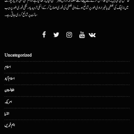
حاصل کی گئی ہیں۔ ان کو پبلش کرنے سے پہلے اسکے مصدقہ ذرائع کا ہرممکن خیال رکھا گیا ہے، تاہم کسی بھی خبر یا رپورٹ
میں ٹائپنگ کی غلطی یا غیرارادی طور پر شائع ہونے والی غلطی کی فوری اصلاح کرکے اسکی تردید یا درستگی فوری طور پر ویب
سائٹ پر شائع کردی جاتی ہے۔
Uncategorized
اسلام
اسلام آباد
افغانستان
امریکہ
انڈیا
اہم خبریں