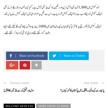
جمبو کیسل میں 1,000 فٹ لمبی ٹائٹن ٹرین اور رنگین باؤنسی بیڈ بھی شامل ہے۔ گنیز بک آف ورلڈ ریکارڈ نے بھی
جمپنگ کیسل کو دنیا کا سب سے بڑا جمپنگ کیسل قرار دیا ہے۔ اس سے قبل یہ اعزاز دبئی میں جمپنگ کیسل کے پاس تھا۔
جمپنگ کیسل 3 ایکڑ رقبے پر قائم کیا گیا تھا جہاں ایک ہی وقت میں 1000 سے زیادہ لوگ چھلانگ لگا سکتے تھے، اچھا
وقت گزار سکتے تھے اور اپنی خوشی کو دوبالا کر سکتے تھے۔
Share on Facebook
Share on Twitter
Previous Article
Next Article
پاسپورٹ کی عالمی رینکنگ میں پاکستان کانمبر کہاں ؟
سول اور فیملی کورٹ بلڈنگ کا افتتاح
RELATED ARTICLES
MORE FROM AUTHOR