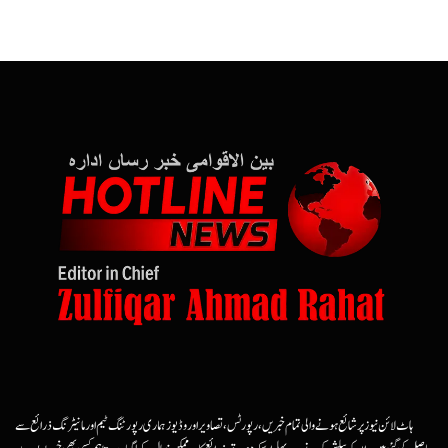
ہاٹ لائن نیوز پر شائع ہونے والی تمام خبریں، رپورٹس، تصاویر اور وڈیوز ہماری رپورٹنگ ٹیم اور مانیٹرنگ ذرائع سے