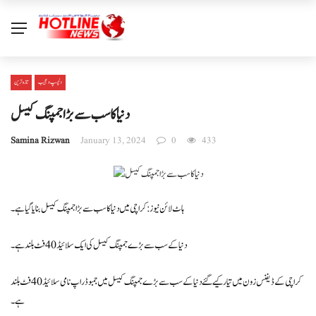
دلچسپ و عجیب
تازہ ترین
دنیا کا سب سے بڑا جمپنگ کیسل
Samina Rizwan
January 13, 2024
0
433
ہاٹ لائن نیوز : کراچی میں دنیا کا سب سے بڑا جمپنگ کیسل بنایا گیا ہے۔
دنیا کے سب سے بڑے جمپنگ کیسل کی ایک سلائیڈ 40 فٹ بلند ہے۔
کراچی کے ڈیفنس زون میں تیار کیے گئے دنیا کے سب سے بڑے جمپنگ کیسل میں جمبو ڈراپ نامی سلائیڈ 40 فٹ بلند
ہے۔