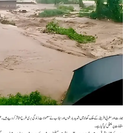
بھارت اور مغربی افریقہ کے ملک گھانا میں شدید بارشوں اور سیلاب نے معمولاتِ زندگی بری طرح متاثر کر دیے ہیں۔ مختلف
مقامات پر منتقل کیا گیا ہے۔