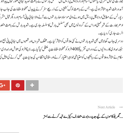
بھارت کی شمال مشرقی ریاستوں آسام اور اروناچل پردیش میں مسلسل بارشوں کے باعث شدید سیلابی صورتحال پیدا ہو گئی ہ
آمدورفت شدید متاثر ہوئی ہے، جس کے باعث لوگ کشتیوں کے ذریعے سفر کرنے یا پیدل محفوظ مقامات کی جانب جانے 
رپورٹس کے مطابق اروناچل پردیش میں ہونے والی موسلادھار بارشوں سے آنے والا سیلابی پانی آسام اور دیگر شمال مشر
ادھر بھارت کے شہر ممبئی اور اس کے گرد و نواح میں بھی مسلسل بارش کا سلسلہ جاری ہے۔ شدید بارش کے باعث متعدد سڑ
الرٹ جاری کر دیا ہے۔
دوسری جانب گھانا میں بھی شدید بارشوں نے کئی علاقوں کو متاثر کیا ہے۔ مختلف شہروں اور قصبوں میں سیلابی پانی جمع ہو
جبکہ امدادی کارروائیوں کے دوران تقریباً 400 افراد کو محفوظ مقامات پر منتقل کیا گیا ہے۔ لاپتا افراد کی تلاش اور امدادی سرگرمیاں تاحال جاری ہیں۔
حکام نے متاثرہ علاقوں کے رہائشیوں کو احتیاطی تدابیر اختیار کرنے اور مقامی انتظامیہ کی ہدایات پر عمل کرنے کی اپیل 
Next Article
گھریلو کاموں کے لیے جدید روبوٹ متعارف، کپڑے تہہ کرنے سے بستر ...