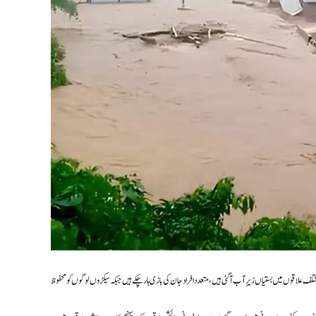
 علاقوں میں بستیاں زیرِ آب آ گئی ہیں، متعدد افراد جان کی بازی ہار چکے ہیں جبکہ سیکڑوں لوگوں کو محفوظ