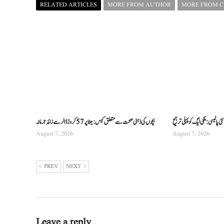
RELATED ARTICLES
MORE FROM AUTHOR
MORE FROM 
 پالیسی: ملکی لیگ کو پہلی ترجیح
بچوں کی ذہنی صحت سے متعلق کیس: میٹا پر 57 کروڑ ڈالر سے زائد جرمانہ
August 7, 2026
August 7, 2026
PREV
NEXT
Leave a reply