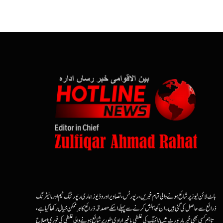
ہاٹ لائن نیوز پر شائع ہونے والی تمام خبریں، رپورٹس، تصاویر اور وڈیوز ہماری رپورٹنگ ٹیم اور مانیٹرنگ
ذرائع سے حاصل کی گئی ہیں۔ ان کو پبلش کرنے سے پہلے اسکے مصدقہ ذرائع کا ہرممکن خیال رکھا گیا ہے،
تاہم کسی بھی خبر یا رپورٹ میں ٹائپنگ کی غلطی یا غیرارادی طور پر شائع ہونے والی غلطی کی فوری اصلاح