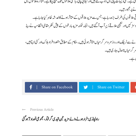
ے۔ کئی دیہات پانی میں ڈوب گئے ہیں اور سیلابی پانی رہائشی علاقوں تک پہنچ چکا ہے۔ متاثرہ علاقوں میں
پر مجبور ہیں۔
قی علاقوں کی طرف بڑھ رہا ہے، جس سے مزید علاقوں کے متاثر ہونے کا خدشہ ظاہر کیا جا رہا ہے۔
کیں اور نشیبی علاقے زیرِ آب آ گئے ہیں، جبکہ ممکنہ مزید بارشوں کے پیش نظر مقامی انتظامیہ نے ریڈ
نے سے ٹریفک اور روزمرہ سرگرمیاں متاثر ہوئی ہیں۔ حکام کے مطابق متعدد افراد ہلاک اور کئی لاپتا ہیں،
کی ہے۔
Share on Facebook
Share on Twitter
Previous Article
راولپنڈی: فرار ہونے والے مزید تین قیدی گرفتار، مجموعی تعداد 7 ہوگئی