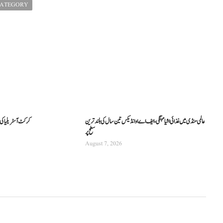
CATEGORY
عالمی منڈی میں غذائی اشیا مہنگی، ایف اے او انڈیکس تین سال کی بلند ترین
کرکٹ آسٹریلیا کی نئی
سطح پر
August 7, 2026