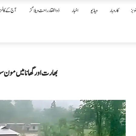
وبز
کاروبار
ویڈیو
اخبار
ذوالفقار راحت ویلاگز
آج کے کالمز
بھارت اور گھانا میں مون س