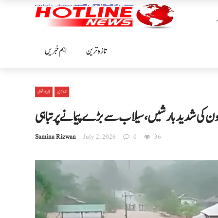
تازہ ترین
اہم خبریں
تازہ ترین
بین الا قوامی
ون کی شدید بارشیں، سیلاب سے بڑے پیمانے پر تباہی
Samina Rizwan
July 2, 2026
0
36