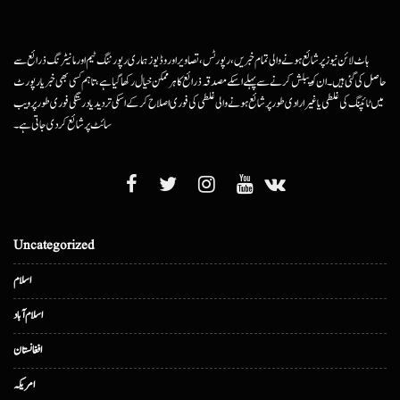
ہاٹ لائن نیوز پر شائع ہونے والی تمام خبریں، رپورٹس، تصاویر اور وڈیوز ہماری رپورٹنگ ٹیم اور مانیٹرنگ ذرائع سے
حاصل کی گئی ہیں۔ ان کو پبلش کرنے سے پہلے اسکے مصدقہ ذرائع کا ہرممکن خیال رکھا گیا ہے، تاہم کسی بھی خبر یا رپورٹ
میں ٹائپنگ کی غلطی یا غیرارادی طور پر شائع ہونے والی غلطی کی فوری اصلاح کرکے اسکی تردید یا درستگی فوری طور پر ویب
سائٹ پر شائع کردی جاتی ہے۔
Uncategorized
اسلام
اسلام آباد
افغانستان
امریکہ