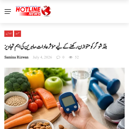
صحت
تازہ ترین
بلڈ شوگر کو متوازن رکھنے کے لیے مؤثر عادات، ماہرین کی اہم تجاویز
Samina Rizwan
July 4, 2026
0
52