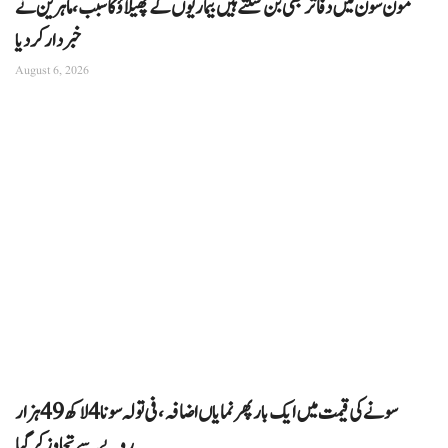
مون سون میں دفاتر بھی بن سکتے ہیں بیماریوں کے پھیلاؤ کا سبب، ماہرین نے
خبردار کر دیا
August 6, 2026
سونے کی قیمت میں ایک بار پھر نمایاں اضافہ، فی تولہ سونا 4 لاکھ 49 ہزار
روپے سے تجاوز کرگیا