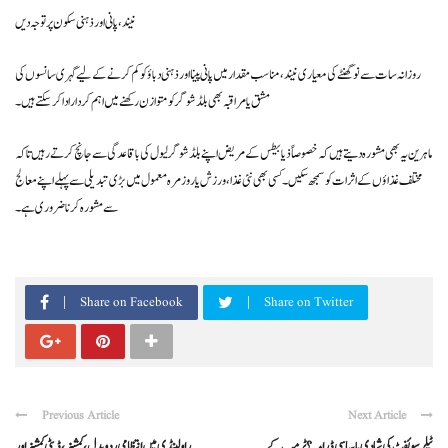
نیند، پانی اور ذہنی سکون پر توجہ دیں
روزانہ سات سے نو گھنٹے کی معیاری نیند، مناسب مقدار میں پانی پینا اور ذہنی دباؤ کو کم کرنے کے لیے گہری سانسوں کی
مشق یا مراقبہ بھی بلڈ شوگر کو متوازن رکھنے میں اہم کردار ادا کر سکتے ہیں۔
ماہرین یہ بھی مشورہ دیتے ہیں کہ خصوصاً ذیابیطس کے مریض اپنے بلڈ شوگر لیول کی باقاعدگی سے جانچ کرتے رہیں تاکہ
مختلف غذاؤں کے اثرات کو سمجھ سکیں۔ کسی بھی نئی غذا، ورزش یا روزمرہ معمول میں بڑی تبدیلی سے پہلے اپنے معالج
سے مشورہ کرنا ضروری ہے۔
Share on Facebook
Share on Twitter
Previous Article
Next Article
ٹیلر سوئفٹ کی شادی یا سیاسی ڈرامہ؟ ٹرمپ کے
راولپنڈی میں انتظامی ردوبدل، کمشنر، ڈپٹی کمشنر اور