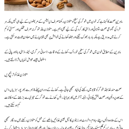
ماہرینِ صحت کا کہنا ہے کہ خون میں شوگر کی سطح کو متوازن رکھنا صرف ذیابیطس کے مریضوں کے لیے ہی نہیں بلکہ ہر
فرد کی مجموعی صحت، توانائی اور ذہنی کارکردگی کے لیے بھی اہم ہے۔ متوازن بلڈ شوگر نہ صرف تھکن اور سستی کو کم
کرنے میں مدد دیتی ہے بلکہ بار بار بھوک لگنے اور میٹھا کھانے کی خواہش پر بھی قابو پانے میں معاون ثابت ہو سکتی ہے۔
ماہرین کے مطابق خون میں شوگر کی سطح پر خوراک، کھانے کے اوقات، جسمانی سرگرمی، نیند، ذہنی دباؤ اور پانی کے
استعمال جیسے عوامل نمایاں اثر ڈالتے ہیں۔
متوازن غذا کو ترجیح دیں
صحت مند غذا بلڈ شوگر کو قابو میں رکھنے کی بنیاد سمجھی جاتی ہے۔ کھانے کے دوران پہلے فائبر سے بھرپور سبزیاں، اس
کے بعد پروٹین اور صحت بخش چکنائی، جبکہ آخر میں کاربوہائیڈریٹس کھانے سے شوگر کے تیزی سے بڑھنے کے امکانات
کم ہو سکتے ہیں۔
اس کے علاوہ دالیں، چنے، بادام، اخروٹ اور زیتون کا تیل جیسی غذائیں ہاضمے کے عمل کو متوازن رکھنے میں مددگار سمجھی
جاتی ہیں۔ ماہرین کم گلیسیمک انڈیکس والی غذائیں، جیسے جو، دلیہ، براؤن چاول اور بغیر نشاستہ والی سبزیاں استعمال کرنے