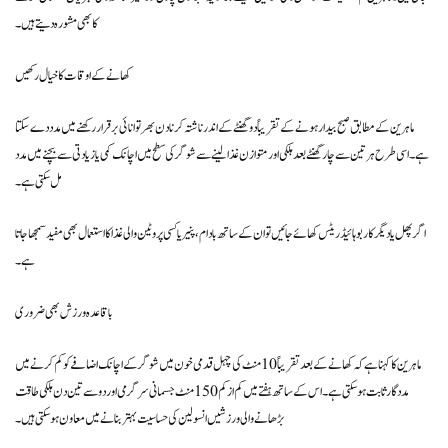
کا بھی مشورہ دیتے ہیں۔
کھانے کے اوقات کا خیال رکھیں
ماہرین کے مطابق صبح بیدار ہونے کے تقریباً دو گھنٹے کے اندر ناشتہ کرنا دن بھر توانائی برقرار رکھنے میں مدد دے سکتا
ہے۔ اسی طرح ہر تین سے چار گھنٹے بعد ہلکی اور متوازن غذا لینے سے شوگر کی سطح میں اچانک کمی یا زیادتی سے بچنے میں مدد
مل سکتی ہے۔
اگر پھل یا دیگر کاربوہائیڈریٹس کھائے جائیں تو ان کے ساتھ بادام، پنیر یا کسی پروٹین والی غذا کا استعمال بھی مفید سمجھا جاتا
ہے۔
باقاعدہ ورزش بھی ضروری
ماہرین کا کہنا ہے کہ کھانے کے بعد تقریباً 10 منٹ کی چہل قدمی خون میں شوگر کے اچانک اضافے کو کم کرنے میں
مددگار ثابت ہو سکتی ہے۔ اس کے ساتھ ہفتے میں کم از کم 150 منٹ جسمانی سرگرمی اور دو سے تین دن ہلکی طاقت
بڑھانے والی ورزشیں انسولین کی حساسیت بہتر بنانے میں معاون ہو سکتی ہیں۔