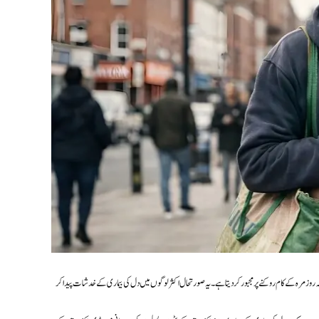
کہ روزمرہ کے کام روکنے پر مجبور کر دیتا ہے۔ یہ صورتحال اکثر لوگوں میں دل کی بیماری کے خدشات پیدا کر