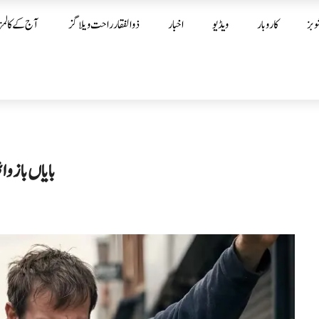
وبز
کاروبار
ویڈیو
اخبار
ذوالفقار راحت ویلاگز
آج کے کالمز
بایاں بازو