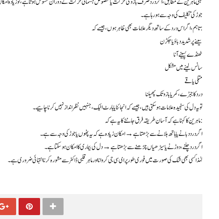
طبی ماہرین کے مطابق، اگر درد صرف بازو کی حرکت یا مخصوص جسمانی حرکت کے دوران محسوس ہوتا ہے، تو زیادہ امکان ی
جوڑ کی تکلیف کی وجہ سے ہو رہا ہے۔
تاہم، اگر اس درد کے ساتھ دیگر علامات بھی ظاہر ہوں، جیسے کہ:
سینے پر شدید دباؤ یا جکڑن
ٹھنڈے پسینے آنا
سانس لینے میں مشکل
متلی یا قے
درد کا جبڑے، کمر یا بازو تک پھیلنا
تو یہ دل کی سنجیدہ علامات ہو سکتی ہیں، جیسے کہ انجائنا یا ہارٹ اٹیک، جنہیں نظر انداز نہیں کرنا چاہیے۔
ماہرین کا کہنا ہے کہ آسان طریقہ فرق جاننے کا یہ ہے کہ:
اگر درد دبانے یا ہاتھ ہلانے سے بڑھتا ہے → امکان زیادہ ہے کہ یہ پٹھوں یا جوڑ کی وجہ سے ہے۔
اگر درد چلنے، دوڑنے یا سیڑھیاں چڑھنے سے بڑھتا ہے → دل کی بیماری کا امکان ہو سکتا ہے۔
لہٰذا کسی بھی شک کی صورت میں فوری طور پر ای سی جی کروانا اور ماہر قلبی ڈاکٹر سے مشورہ کرنا انتہائی ضروری ہے۔