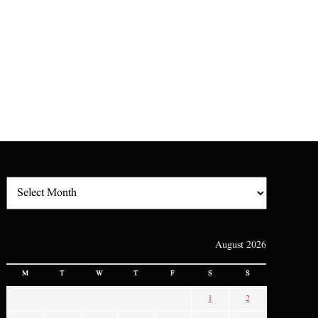
August 2026
M
T
W
T
F
S
S
1
2