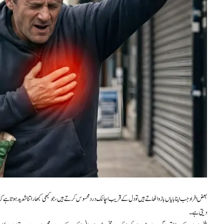
بعض افراد جب اپنا بایاں بازو اٹھاتے ہیں تو دل کے قریب اچانک درد محسوس کرتے ہیں، جو کبھی کبھار اتنا شدید ہوتا ہے 
دیتی ہے۔