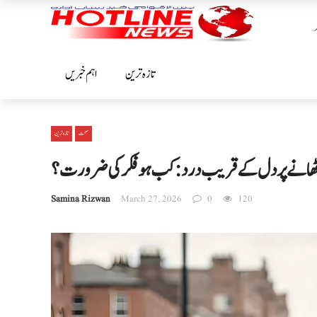
تازہ ترین
اہم خبریں
صحت
تازہ ترین
 اٹھانے پر دل کے قریب درد: کب ہو فکر کی ضرورت؟
Samina Rizwan
March 27, 2026
0
120