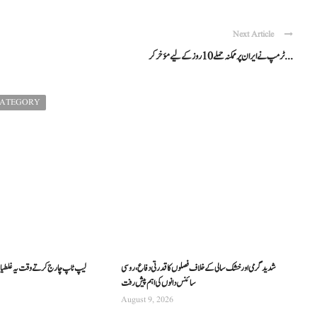
Next Article
ٹرمپ نے ایران پر ممکنہ حملے 10 روز کے لیے مؤخر کر ...
CATEGORY
شدید گرمی اور خشک سالی کے خلاف فصلوں کا قدرتی دفاع، روسی
لیپ ٹاپ چارج کرتے وقت یہ غلطیاں ن
سائنس دانوں کی اہم پیش رفت
August 9, 2026