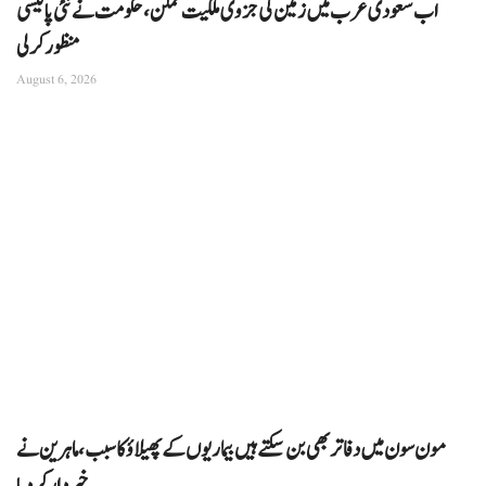
اب سعودی عرب میں زمین کی جزوی ملکیت ممکن، حکومت نے نئی پالیسی
منظور کرلی
August 6, 2026
مون سون میں دفاتر بھی بن سکتے ہیں بیماریوں کے پھیلاؤ کا سبب، ماہرین نے