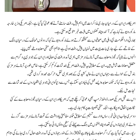
امریکا اور ایران کے درمیان جاری مذاکرات میں اہم پیش رفت سامنے آنے کا دعویٰ کیا گیا ہے، جبکہ امریکی وزیر خارجہ
مارکو روبیو نے کہا ہے کہ آئندہ چند گھنٹوں میں مثبت خبر متوقع ہو سکتی ہے۔
بھارتی دارالحکومت نئی دہلی میں صحافیوں سے گفتگو کرتے ہوئے مارکو روبیو نے کہا کہ دونوں ممالک کے درمیان جنگ
کے خاتمے کے لیے جاری بات چیت میں نمایاں پیش رفت ہوئی ہے، تاہم ابھی حتمی معاہدہ طے نہیں پایا۔
انہوں نے بتایا کہ مجوزہ معاہدے میں آبنائے ہرمز میں بحری آمدورفت کی بحالی اور ایران کے جوہری پروگرام سے
متعلق معاملات شامل ہیں۔ ان کے مطابق یہ پیش رفت امریکی خدشات کو کم کر سکتی ہے، خاص طور پر آبنائے ہرمز کی
بندش کے حوالے سے، جہاں ایران نے حالیہ کشیدگی کے بعد بحری نقل و حرکت محدود کر دی تھی۔
مارکو روبیو نے کہا کہ ممکنہ معاہدہ ایسے عمل کی بنیاد بن سکتا ہے جس سے دنیا کو ایرانی جوہری ہتھیاروں کے خدشات سے
نجات مل سکے۔
اس سے قبل امریکی صدر ڈونلڈ ٹرمپ بھی دعویٰ کر چکے ہیں کہ امریکا اور ایران کے درمیان مجوزہ معاہدے کے کئی
نکات پر اتفاق ہو چکا ہے، جبکہ حتمی تفصیلات پر کام جاری ہے۔
دوسری جانب ایرانی خبر رساں ادارے تسنیم کے مطابق ممکنہ مفاہمتی یادداشت کے تحت آبنائے ہرمز سے گزرنے
والے بحری جہازوں کی تعداد چند ہفتوں میں جنگ سے پہلے کی سطح پر واپس لائی جا سکتی ہے۔
رپورٹ میں کہا گیا ہے کہ اگر معاہدہ طے پا جاتا ہے تو 30 روز کے اندر جہازوں کی آمدورفت بحال کر دی جائے گی، تاہم