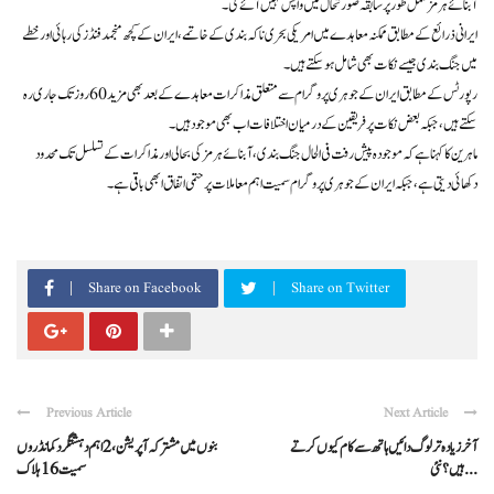
آبنائے ہرمز مکمل طور پر سابقہ صورتحال میں واپس نہیں آئے گی۔
ایرانی ذرائع کے مطابق ممکنہ معاہدے میں امریکی بحری ناکہ بندی کے خاتمے، ایران کے کچھ منجمد فنڈز کی رہائی اور خطے
میں جنگ بندی جیسے نکات بھی شامل ہو سکتے ہیں۔
رپورٹس کے مطابق ایران کے جوہری پروگرام سے متعلق مذاکرات معاہدے کے بعد بھی مزید 60 روز تک جاری رہ
سکتے ہیں، جبکہ بعض نکات پر فریقین کے درمیان اختلافات اب بھی موجود ہیں۔
ماہرین کا کہنا ہے کہ موجودہ پیش رفت فی الحال جنگ بندی، آبنائے ہرمز کی بحالی اور مذاکرات کے تسلسل تک محدود
دکھائی دیتی ہے، جبکہ ایران کے جوہری پروگرام سمیت اہم معاملات پر حتمی اتفاق ابھی باقی ہے۔
Share on Facebook
Share on Twitter
Previous Article
Next Article
آخر زیادہ تر لوگ دائیں ہاتھ سے کام کیوں کرتے
بنوں میں مشترکہ آپریشن، 2 اہم دہشتگرد کمانڈروں
ہیں؟ نئی ...
سمیت 16 ہلاک