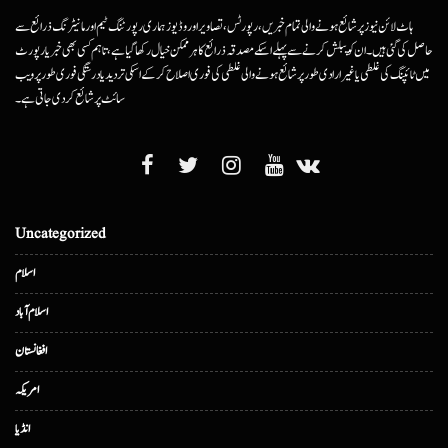
ہاٹ لائن نیوز پر شائع ہونے والی تمام خبریں، رپورٹس، تصاویر اور وڈیوز ہماری رپورٹنگ ٹیم اور مانیٹرنگ ذرائع سے
حاصل کی گئی ہیں۔ ان کو پبلش کرنے سے پہلے اسکے مصدقہ ذرائع کا ہرممکن خیال رکھا گیا ہے، تاہم کسی بھی خبر یا رپورٹ
میں ٹائپنگ کی غلطی یا غیرارادی طور پر شائع ہونے والی غلطی کی فوری اصلاح کرکے اسکی تردید یا درستگی فوری طور پر ویب
سائٹ پر شائع کردی جاتی ہے۔
Uncategorized
اسلام
اسلام آباد
افغانستان
امریکہ
انڈیا