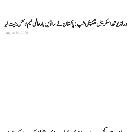
ورلڈ یوتھ اسکریبل چیمپئن شپ: پاکستان نے ساتویں بار عالمی ٹیم ٹائٹل جیت لیا
August 10, 2026