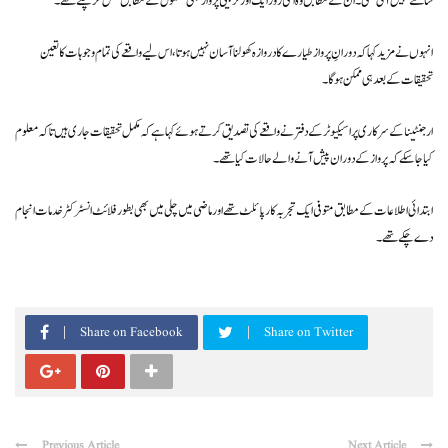
سامنے نہیں آئی تھی۔ ان کے مطابق وہ اسی روز ایک اور تربیتی پرواز بھی معمول کے مطابق مکمل کر چکے تھے۔
انہوں نے مزید کہا کہ دورانِ پرواز طیارے کا دروازہ کھولنا آسان نہیں ہوتا، اس لیے واقعے کی تمام وجوہات کا تعین
تحقیقات کے بعد ہی ممکن ہوگا۔
ارجنٹینا کے سرکاری پراسیکیوٹر کے دفتر نے واقعے کی تصدیق کرتے ہوئے کہا ہے کہ مکمل تحقیقات جاری ہیں تاکہ معلوم
کیا جا سکے کہ پرواز کے دوران پیش آنے والے حالات کیا تھے۔
ابتدائی اطلاعات کے مطابق متوفی ایک تجربہ کار پائلٹ تھے اور ماضی میں چلی میں بھی بطور فلائٹ انسٹرکٹر خدمات انجام
دے چکے تھے۔
Share on Facebook
Share on Twitter
Previous Article
Next Article