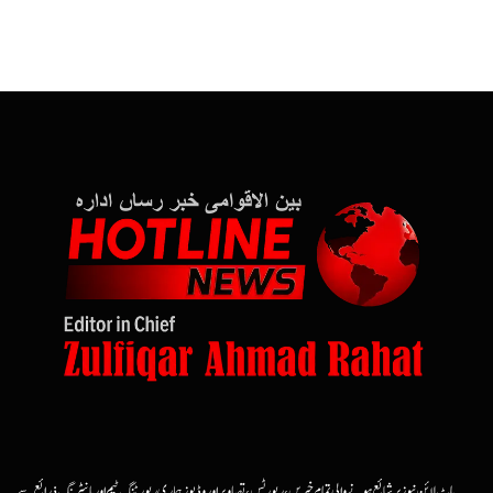
ہاٹ لائن نیوز پر شائع ہونے والی تمام خبریں، رپورٹس، تصاویر اور وڈیوز ہماری رپورٹنگ ٹیم اور مانیٹرنگ ذرائع سے