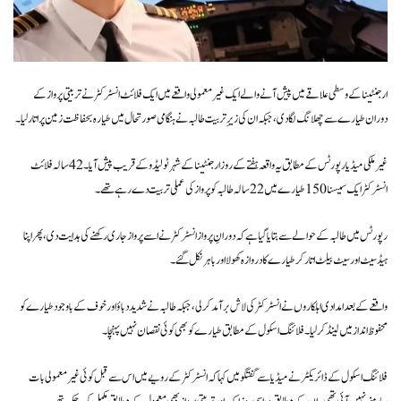
ارجنٹینا کے وسطی علاقے میں پیش آنے والے ایک غیرمعمولی واقعے میں ایک فلائٹ انسٹرکٹر نے تربیتی پرواز کے
دوران طیارے سے چھلانگ لگا دی، جبکہ ان کی زیرِ تربیت طالبہ نے ہنگامی صورتحال میں طیارہ بحفاظت زمین پر اتار لیا۔
غیرملکی میڈیا رپورٹس کے مطابق یہ واقعہ ہفتے کے روز ارجنٹینا کے شہر ٹولیڈو کے قریب پیش آیا۔ 42 سالہ فلائٹ
انسٹرکٹر ایک سیسنا 150 طیارے میں 22 سالہ طالبہ کو پرواز کی عملی تربیت دے رہے تھے۔
رپورٹس میں طالبہ کے حوالے سے بتایا گیا ہے کہ دورانِ پرواز انسٹرکٹر نے اسے پرواز جاری رکھنے کی ہدایت دی، پھر اپنا
ہیڈسیٹ اور سیٹ بیلٹ اتار کر طیارے کا دروازہ کھولا اور باہر نکل گئے۔
واقعے کے بعد امدادی اہلکاروں نے انسٹرکٹر کی لاش برآمد کر لی، جبکہ طالبہ نے شدید دباؤ اور خوف کے باوجود طیارے کو
محفوظ انداز میں لینڈ کر لیا۔ فلائنگ اسکول کے مطابق طیارے کو بھی کوئی نقصان نہیں پہنچا۔
فلائنگ اسکول کے ڈائریکٹر نے میڈیا سے گفتگو میں کہا کہ انسٹرکٹر کے رویے میں اس سے قبل کوئی غیرمعمولی بات