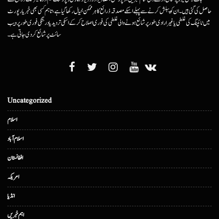
حاصل کی گئی ہیں۔ ان کو پبلش کرنے سے پہلے اسکے مصدقہ ذرائع کا ہرممکن خیال رکھا گیا ہے، تاہم کسی بھی خبر یا رپورٹ
میں ٹائپنگ کی غلطی یا غیرارادی طور پر شائع ہونے والی غلطی کی فوری اصلاح کرکے اسکی تردید یا درستگی فوری طور پر ویب
سائٹ پر شائع کردی جاتی ہے۔
Uncategorized
اسلام
اسلام آباد
افغانستان
امریکہ
انڈیا
اہم خبریں