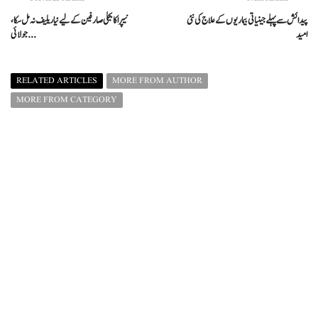
پیدائش سے پہلے جینیاتی بیماریوں کے علاج کی نئی
نیپرا کا بجلی صارفین کے لیے نیا ریلیف نہ مل سکا،
امید
جولائی ...
RELATED ARTICLES
MORE FROM AUTHOR
MORE FROM CATEGORY