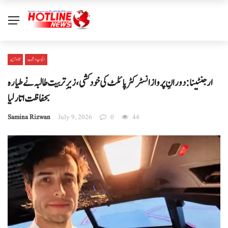
دلچسپ و عجیب
تازہ ترین
ارجنٹینا: دورانِ پرواز انسٹرکٹر پائلٹ کی خودکشی، زیرِ تربیت طالبہ نے طیارہ
بحفاظت اتار لیا
Samina Rizwan
July 9, 2026
0
44