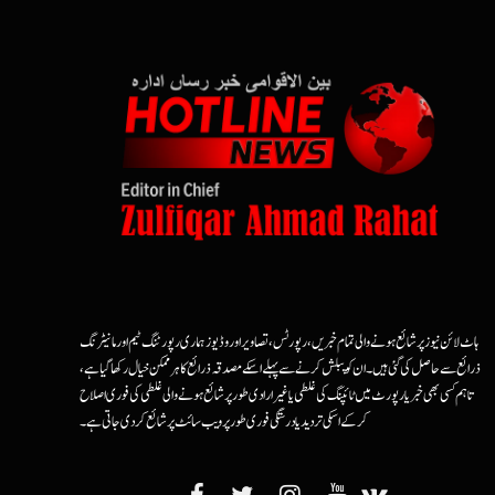
ہاٹ لائن نیوز پر شائع ہونے والی تمام خبریں، رپورٹس، تصاویر اور وڈیوز ہماری رپورٹنگ ٹیم اور مانیٹرنگ
ذرائع سے حاصل کی گئی ہیں۔ ان کو پبلش کرنے سے پہلے اسکے مصدقہ ذرائع کا ہرممکن خیال رکھا گیا ہے،
تاہم کسی بھی خبر یا رپورٹ میں ٹائپنگ کی غلطی یا غیرارادی طور پر شائع ہونے والی غلطی کی فوری اصلاح
کرکے اسکی تردید یا درستگی فوری طور پر ویب سائٹ پر شائع کردی جاتی ہے۔