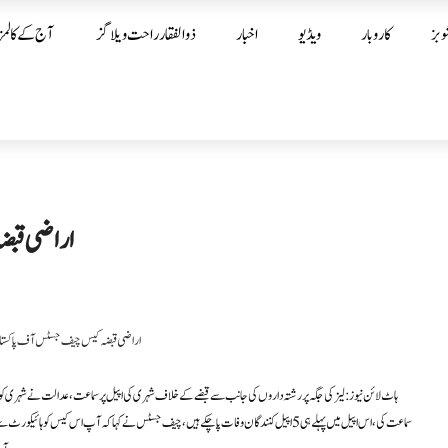
وبز
کاروبار
ویڈیو
اخبار
ذوالفقار راحت ویلاگز
آج کے کالمز
اراضی قبض
ہاٹ لائن نیوز : لیز کی جگہ پر رشتہ داروں کی جانب سے قبضے کے خلاف شہری کی اپیل پر سماعت،عدالت نے شہری 