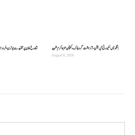
ہنگو میں سکیورٹی آپریشن، 7 دہشت گرد ہلاک، کیپٹن حمزہ اکرم شہید
شاہ رخ خان پر تنقید سے یوٹرن، فردو
August 8, 2026