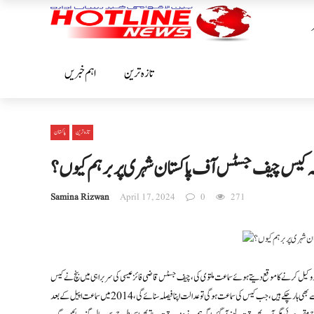
تازہ ترین
اہم خبریں
تازہ ترین
پاکستان
ہ کیس چیف جسٹس آف پاکستان شہری پر برہم کیوں ؟
Samina Rizwan
April 17, 2024
0
271
کو وکیل کرنے کا موقع دیتے ہوئے سماعت ملتوی کی،چیف جسٹس قاضی فائز عیسی کی سربراہی میں بنچ نے کیس
سماعت کی، اس اپیل میں پہلے ہی 5 اپیل کنندگان وفات پا چکے ہیں،چیف جسٹس نے کہا کہ آپ اس کیس کو ہائیکورٹ سے بھی ہار چکے ہیں،جب کیس کی سماعت ہوگی تو عدالت اپنا فیصلہ سنائے گی، 2014 میں سماعت اپیل کے بعد