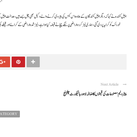
آج
Next Article
پیٹرولیم مصنوعات کی قیمتوں کا اضافہ لاہور ہائیکورٹ چلینج
CATEGORY