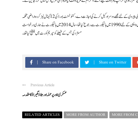
 مقرر ہوئی مگر آپ پھر وقت لینے آگئے،اگر ہم نے مزید وقت دیا تو پھر اسی طرح دس سال گزر جائیں گے۔
اپیل کنندہ نے کہا کہ دیگر اپیل کنندگان کے علاوہ اس کیس کی پیروی کرنے والے وکیل بھی چل بسے ہیں،عدالت اپیل کی پیروی کے لئے مجھے دوسرا وکیل کرنے کی اجازت دے،کنٹونمنٹ بورڈ کی 12 کینال لیز کردہ اراضی محکمہ
خوراک کو کرایہ پر دی گئی،ہماری لیز کردہ اراضی پر سگے چچا نے قبضہ کیا ہوا ہے، لیز شدہ اراضی کے کرائے اور قبضے کی واپسی کے لئے 1990 میں ہائیکورٹ سے رجوع کیا تھا، سال 2014 میں ہائیکورٹ نے ہماری درخواست
مسترد کی جس کے فیصلے کو سپریم کورٹ میں چیلنج کیا تھا۔
Share on Facebook
Share on Twitter
Previous Article
عسکری ٹاور پر حملہ اور جلاؤ گھیراؤ کا مقدمہ
RELATED ARTICLES
MORE FROM AUTHOR
MORE FROM 