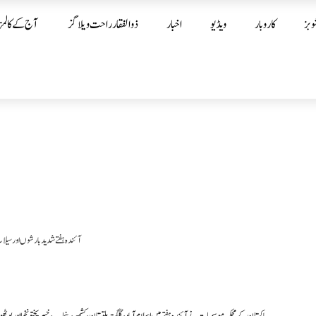
وبز
کاروبار
ویڈیو
اخبار
ذوالفقار راحت ویلاگز
آج کے کالمز