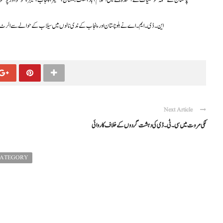
پاکستان کے محکمہ موسمیات نے آئندہ ہفتے میں اسلام آباد، گلگت بلتستان ،کشمیر، پنجاب، خیبر پختونخوا اور پ
این۔ ڈی۔ ایم۔ اے نے بلوچستان اور پنجاب کے ندی نالوں میں سیلاب کے حوالے سے الرٹ جاری
Next Article
لکی مروت میں سی۔ٹی۔ڈی کی دہشت گردوں کے خلاف کاروائی
CATEGORY