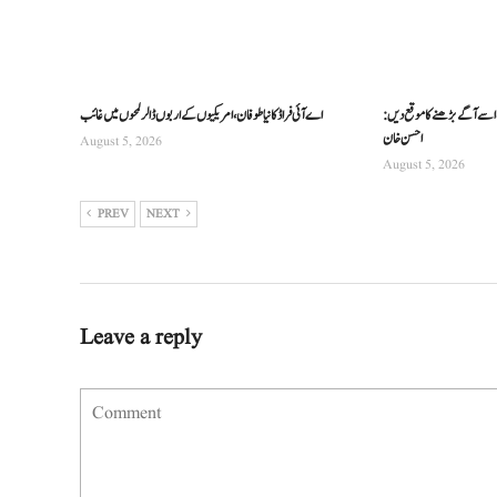
 اسے آگے بڑھنے کا موقع دیں:
اے آئی فراڈ کا نیا طوفان، امریکیوں کے اربوں ڈالر لمحوں میں غائب
احسن خان
August 5, 2026
August 5, 2026
PREV
NEXT
Leave a reply