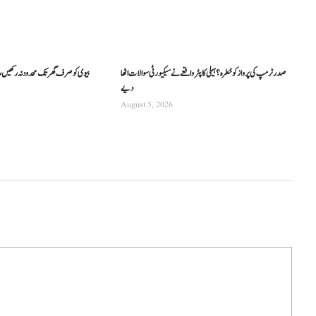
صدر ٹرمپ کی پرواز کو خطرہ؟ ہیلی کاپٹر واقعے نے سیکیورٹی سوالات اٹھا
بیوی کو صرف گھر تک محدود نہ رکھیں،
دیے
August 5, 2026