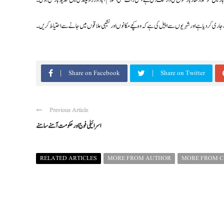
وٹھوہار میں موسلادھار بارشوں کی وارننگ دی ہے، کل رات بھی اسلام آباد اور راولپنڈی میں شدید بارش ہوئی۔
 کر دیا ہے اور شہریوں سے اپیل کی ہے کہ وہ کچے مکانوں اور نشیبی علاقوں میں جانے سے احتیاط کریں۔
Share on Facebook
Share on Twitter
Previous Article
اسرائیلی فوج اور حکومت آمنے سامنے
RELATED ARTICLES
MORE FROM AUTHOR
MORE FROM 