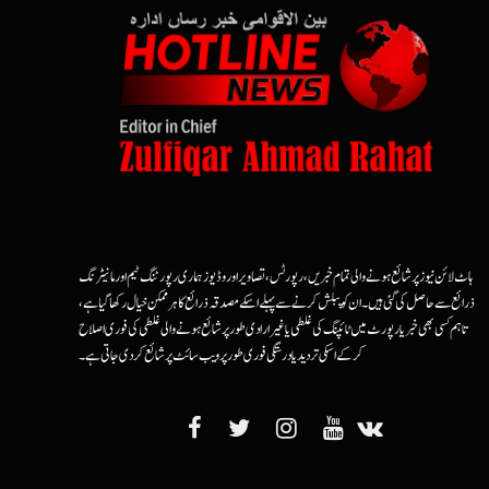
ہاٹ لائن نیوز پر شائع ہونے والی تمام خبریں، رپورٹس، تصاویر اور وڈیوز ہماری رپورٹنگ ٹیم اور مانیٹرنگ
ذرائع سے حاصل کی گئی ہیں۔ ان کو پبلش کرنے سے پہلے اسکے مصدقہ ذرائع کا ہرممکن خیال رکھا گیا ہے،
تاہم کسی بھی خبر یا رپورٹ میں ٹائپنگ کی غلطی یا غیرارادی طور پر شائع ہونے والی غلطی کی فوری اصلاح
کرکے اسکی تردید یا درستگی فوری طور پر ویب سائٹ پر شائع کردی جاتی ہے۔