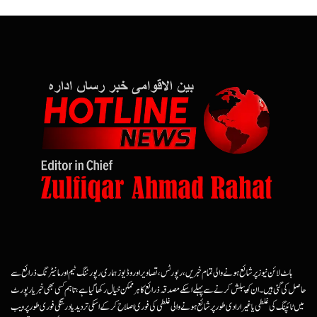
ہاٹ لائن نیوز پر شائع ہونے والی تمام خبریں، رپورٹس، تصاویر اور وڈیوز ہماری رپورٹنگ ٹیم اور مانیٹرنگ ذرائع سے
حاصل کی گئی ہیں۔ ان کو پبلش کرنے سے پہلے اسکے مصدقہ ذرائع کا ہرممکن خیال رکھا گیا ہے، تاہم کسی بھی خبر یا رپورٹ
میں ٹائپنگ کی غلطی یا غیرارادی طور پر شائع ہونے والی غلطی کی فوری اصلاح کرکے اسکی تردید یا درستگی فوری طور پر ویب