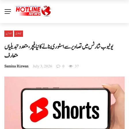
ٹیکنالوجی
تازہ ترین
یوٹیوب شارٹس میں تصاویر سے اسٹوری بنانے کا نیا فیچر، متعدد تبدیلیاں
متعارف
Samina Rizwan
July 3, 2026
0
37