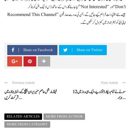
کیا جائے گا۔ اس کے ساتھ ڈس لائیک بٹن کو ہٹا کر “Not Interested” اور “Don’t
Recommend This Channel” جیسے نئے اختیارات فراہم کیے جائیں گے، جن کی مدد سے صارفین
اپنی فیڈ کو بہتر انداز میں کنٹرول کر سکیں گے۔
Share on Facebook
Share on Twitter
Previous Article
Next Article
سونے نے تمام ریکارڈ توڑ دیے، ایک ہی روز میں 12
فیلڈ مارشل عاصم منیر ایران پہنچ گئے، نمازِ جنازہ میں
ہزار ...
شرکت کریں ...
RELATED ARTICLES
MORE FROM AUTHOR
MORE FROM CATEGORY