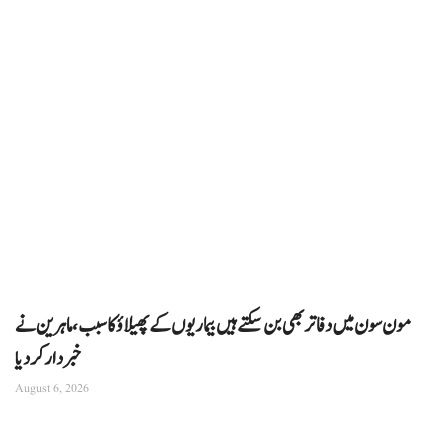
مون سون میں دفاتر بھی بن سکتے ہیں بیماریوں کے پھیلاؤ کا سبب، ماہرین نے
خبردار کر دیا
August 6, 2026