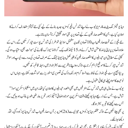
ویڈیو شیئرنگ پلیٹ فارم یوٹیوب نے اپنے شارٹس فیچر کو مزید جدید بنانے کے لیے کئی نئے آپشنز متعارف کرانے کا
اعلان کیا ہے، جن کا مقصد صارفین کے لیے تصاویر پر مبنی مواد تخلیق کرنا آسان بنانا ہے۔
نئے فیچرز کے تحت صارفین اب 10 تصاویر تک پر مشتمل سلائیڈ شو طرز کی شارٹس پوسٹ تیار کر سکیں گے۔ اس کے
علاوہ تصاویر پر اپنی پسند کا متن شامل کرنے اور 15 سیکنڈ تک بیک گراؤنڈ میوزک لگانے کی سہولت بھی دستیاب ہوگی۔
کمپنی کے مطابق ان تبدیلیوں کا مقصد صارفین کو بغیر مکمل ویڈیو ایڈیٹنگ کے صرف تصاویر کی مدد سے دلچسپ اور مؤثر
شارٹس تیار کرنے کا موقع فراہم کرنا ہے، تاکہ وہ اپنے ناظرین سے بہتر انداز میں رابطہ قائم رکھ سکیں۔
یہ نیا امیج پوسٹ فیچر انداز کے لحاظ سے انسٹاگرام اور ٹک ٹاک کی تصویری اسٹوریز سے مماثلت رکھتا ہے، جہاں اس
نوعیت کا مواد پہلے ہی کافی مقبول ہے۔
یوٹیوب نے حال ہی میں شارٹس کے انٹرفیس میں بھی متعدد تبدیلیوں کا اعلان کیا تھا۔ ان میں “کلیئر اسکرین موڈ”
شامل ہے، جس کے ذریعے ویڈیو دیکھتے وقت اسکرین پر موجود اضافی آئیکونز اور تحریر عارضی طور پر غائب ہو جائیں گے،
جس سے دیکھنے کا تجربہ بہتر ہوگا۔
مزید برآں، صارفین اب شارٹس ویڈیوز کو دوگنی رفتار (2x) پر بھی چلا سکیں گے، تاکہ مختصر ویڈیوز کو مزید تیزی سے
دیکھا جا سکے۔
کمپنی لائیک بٹن کی ظاہری شکل میں بھی تبدیلی کر رہی ہے، جہاں روایتی تھمز اپ آئیکون کی جگہ ہارٹ آئیکون استعمال