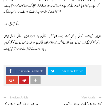
کرتا ہے۔ یہ سہولت پائلٹ مرحلے میں ہے اور اس وقت جاپان، نیوزی لینڈ، جنوبی کوریا اور تائیوان میں دستیاب ہے۔
کمپنی کا کہنا ہے کہ جلد ہی مزید ممالک میں اس تک رسائی دی جائے گی۔
دیگر نئی پیش رفت
اوپن اے آئی نے حال ہی میں Sora نامی ایپ بھی متعارف کرائی ہے جس کے ذریعے صارفین مختصر اے آئی ویڈیوز
بنا کر شیئر کر سکتے ہیں۔ اس کے علاوہ کمپنی نے اٹلس نامی براؤزر بھی لانچ کیا ہے جو میک صارفین کے لیے گوگل کروم،
بریو اور کومٹ کے متبادل کے طور پر پیش کیا گیا ہے۔
Share on Facebook
Share on Twitter
Previous Article
Next Article
گولڈن بلڈ: انسانی جسم میں چھپا ایک سائنسی راز
سونے اور چاندی کی قیمتوں میں نمایاں کمی