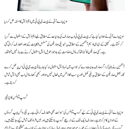
اوپن اے آئی نے چیٹ جی پی ٹی میں ایم ڈیش کا مسئلہ حل کر دیا
اوپن اے آئی نے اعلان کیا ہے کہ چیٹ جی پی ٹی اب صارف کی ہدایات کے مطابق لمبے ایم ڈیش کے استعمال سے گریز
کر سکتا ہے۔ کمپنی کے سی ای او سیم آلٹمین کے مطابق یہ تبدیلی صارفین کی مسلسل شکایات کے بعد متعارف کرائی گئی
ہے۔ کئی صارفین کا کہنا تھا کہ ماڈل وضاحت کے باوجود طویل ڈیش استعمال کرنے سے باز نہیں آتا تھا۔
آلٹمین نے بتایا کہ اگر صارف ہدایت دے کہ جواب میں لمبا ڈیش استعمال نہ کیا جائے تو چیٹ جی پی ٹی اس پر عمل کرے
گا۔ بعض صارفین کے مطابق یہ فیچر مکمل طور پر سب اکاؤنٹس میں فعال نہیں ہوا اور کبھی کبھار ماڈل اب بھی ڈیش شامل
کر دیتا ہے۔
گروپ چیٹس کا نیا فیچر
اوپن اے آئی نے چیٹ جی پی ٹی کے لیے گروپ چیٹس کی سہولت بھی متعارف کرائی ہے۔ یہ فیچر واٹس ایپ گروپس
کے انداز پر کام کرتا ہے۔ صارف ایک لنک کے ذریعے گروپ بنا سکتے ہیں اور بیس افراد تک شامل کیے جا سکتے ہیں۔
گروپ میں چیٹ جی پی ٹی معاون کے طور پر موجود ہوتا ہے اور خیال سازی، سوالات کے جواب اور گفتگو میں مدد فراہم