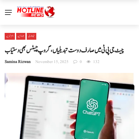
ٹیکنالوجی
تازہ ترین
اہم خبریں
چیٹ جی پی ٹی میں صارف دوست تبدیلیاں، گروپ چیٹس بھی دستیاب
Samina Rizwan
November 15, 2025
0
132