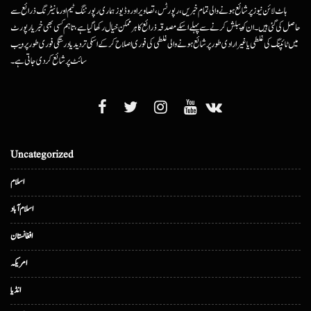
ہاٹ لائن نیوز پر شائع ہونے والی تمام خبریں، رپورٹس، تصاویر اور وڈیوز ہماری رپورٹنگ ٹیم اور مانیٹرنگ ذرائع سے
حاصل کی گئی ہیں۔ ان کو پبلش کرنے سے پہلے اسکے مصدقہ ذرائع کا ہرممکن خیال رکھا گیا ہے، تاہم کسی بھی خبر یا رپورٹ
میں ٹائپنگ کی غلطی یا غیرارادی طور پر شائع ہونے والی غلطی کی فوری اصلاح کرکے اسکی تردید یا درستگی فوری طور پر ویب
سائٹ پر شائع کردی جاتی ہے۔
Uncategorized
اسلام
اسلام آباد
افغانستان
امریکہ
انڈیا