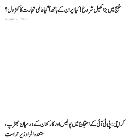
خلیج میں بڑا کھیل شروع! کیا ایران کے ہاتھ آ گیا عالمی تجارت کا کنٹرول؟
August 6, 2026
کراچی: پی ٹی آئی کے احتجاج میں پولیس اور کارکنان کے درمیان جھڑپ،
متعدد افراد زیرِ حراست