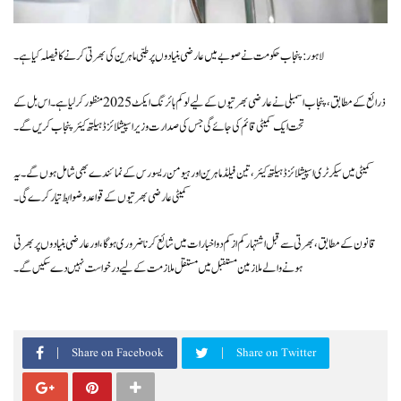
لاہور: پنجاب حکومت نے صوبے میں عارضی بنیادوں پر طبی ماہرین کی بھرتی کرنے کا فیصلہ کیا ہے۔
ذرائع کے مطابق، پنجاب اسمبلی نے عارضی بھرتیوں کے لیے لوکم ہائرنگ ایکٹ 2025 منظور کر لیا ہے۔ اس بل کے
تحت ایک کمیٹی قائم کی جائے گی جس کی صدارت وزیراسپیشلائزڈ ہیلتھ کیئر پنجاب کریں گے۔
کمیٹی میں سیکرٹری اسپیشلائزڈ ہیلتھ کیئر، تین فیلڈ ماہرین اور ہیومن ریسورس کے نمائندے بھی شامل ہوں گے۔ یہ
کمیٹی عارضی بھرتیوں کے قواعد و ضوابط تیار کرے گی۔
قانون کے مطابق، بھرتی سے قبل اشتہار کم از کم دو اخبارات میں شائع کرنا ضروری ہوگا، اور عارضی بنیادوں پر بھرتی
ہونے والے ملازمین مستقبل میں مستقل ملازمت کے لیے درخواست نہیں دے سکیں گے۔
Share on Facebook
Share on Twitter