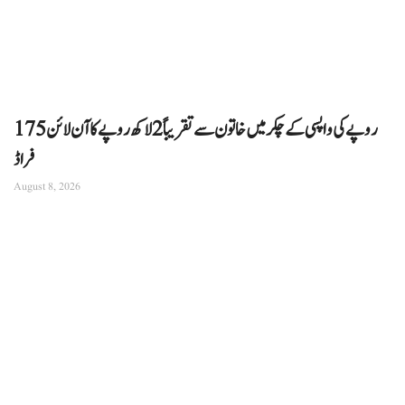
175 روپے کی واپسی کے چکر میں خاتون سے تقریباً 2 لاکھ روپے کا آن لائن
فراڈ
August 8, 2026