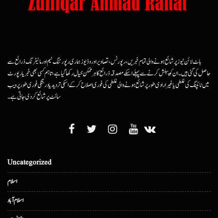
ہاٹ لائن نیوز پر شائع ہونے والی تمام خبریں، رپورٹس، تصاویر اور وڈیوز ہماری رپورٹنگ ٹیم اور مانیٹرنگ ذرائع سے
حاصل کی گئی ہیں۔ ان کو پبلش کرنے سے پہلے اسکے مصدقہ ذرائع کا ہرممکن خیال رکھا گیا ہے، تاہم کسی بھی خبر یا رپورٹ
میں ٹائپنگ کی غلطی یا غیرارادی طور پر شائع ہونے والی غلطی کی فوری اصلاح کرکے اسکی تردید یا درستگی فوری طور پر ویب
سائٹ پر شائع کردی جاتی ہے۔
Uncategorized
اسلام
اسلام آباد