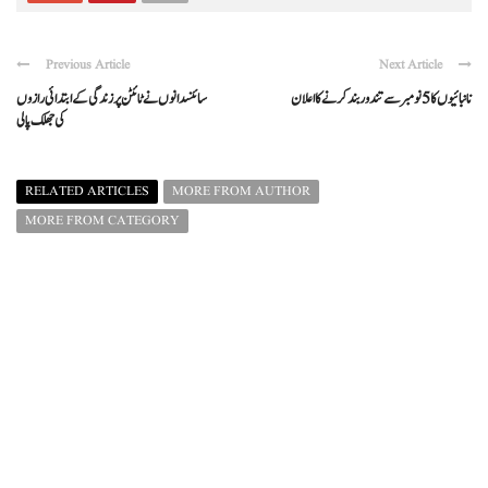
Previous Article
Next Article
نانبائیوں کا 5 نومبر سے تندور بند کرنے کا اعلان
سائنسدانوں نے ٹائٹن پر زندگی کے ابتدائی رازوں
کی جھلک پالی
RELATED ARTICLES
MORE FROM AUTHOR
MORE FROM CATEGORY