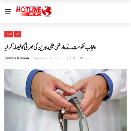
صحت
تازہ ترین
پنجاب حکومت نے عارضی طبی ماہرین کی بھرتی کا فیصلہ کر لیا
Samina Rizwan
November 4, 2025
0
273