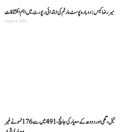
میر رضا کیس: دوبارہ پوسٹ مارٹم کی ابتدائی رپورٹ میں اہم انکشافات
August 8, 2026
تیل، گھی اور دودھ کے معیار کی جانچ، 491 میں سے 176 نمونے غیر
معیاری قرار