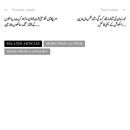
Previous Article
Next Article
نور زمان کی شاندار کارکردگی، شارلٹس ول اوپن
امریکا میں حکومتی شٹ ڈاؤن، ڈیموکریٹ ریاستوں
اسکواش کے سیمی فائنل ...
کے فنڈز منجمد، لاکھوں ملازمین ...
RELATED ARTICLES
MORE FROM AUTHOR
MORE FROM CATEGORY