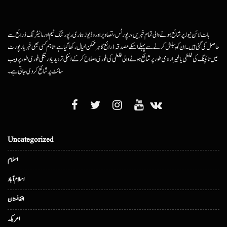
ہاٹ لائن نیوز پر شائع ہونے والی تمام خبریں، رپورٹس، تصاویر اور وڈیوز ہماری رپورٹنگ ٹیم اور مانیٹرنگ ذرائع سے
حاصل کی گئی ہیں۔ ان کو پبلش کرنے سے پہلے اسکے مصدقہ ذرائع کا ہرممکن خیال رکھا گیا ہے، تاہم کسی بھی خبر یا رپورٹ
میں ٹائپنگ کی غلطی یا غیرارادی طور پر شائع ہونے والی غلطی کی فوری اصلاح کرکے اسکی تردید یا درستگی فوری طور پر ویب
سائٹ پر شائع کردی جاتی ہے۔
Uncategorized
اسلام
اسلام آباد
افغانستان
امریکہ