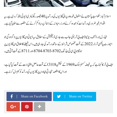
اسلام آباد: حکومتِ پاکستان نے استعمال شدہ اور پرانی گاڑیوں کی درآمد پر 40 فیصد ریگولیٹری ڈیوٹی نافذ کر دی ہے۔ یہ
اقدام غیر ضروری درآمدات کو محدود کرنے اور زرمبادلہ کے ذخائر پر دباؤ کم کرنے کے مقصد سے اٹھایا گیا ہے۔
فیڈرل بورڈ آف ریونیو (ایف بی آر) کی جانب سے جاری نوٹیفکیشن کے مطابق، یہ ڈیوٹی ان گاڑیوں پر لاگو ہوگی جو
امپورٹ پالیسی آرڈر 2022 کے تحت مخصوص شرائط کے ساتھ درآمد کی جا رہی ہیں۔ اس فیصلے کا اطلاق ان گاڑیوں پر
ہوگا جو پی سی ٹی ہیڈنگ 8702، 8703، 8704، اور 8711 کے تحت آتی ہیں۔
ایف بی آر کا کہنا ہے کہ یہ فیصلہ کسٹمز ایکٹ 1969 کے سیکشن 18(3) کے تحت حاصل اختیارات کے تحت کیا گیا ہے،
اور اس کا مقصد تجارتی بنیادوں پر گاڑیوں کی درآمد کو کنٹرول کرنا ہے۔
Share on Facebook
Share on Twitter