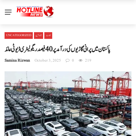
کاروبار
تازہ ترین
UNCATEGORIZED
پاکستان میں پرانی گاڑیوں کی درآمد پر 40 فیصد ریگولیٹری ڈیوٹی عائد
Samina Rizwan
October 3, 2025
0
219