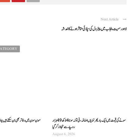
Next Article
لاہور سمیت پنجاب میں پیٹرول کی سپلائی متاثر ہونے کا خدشہ
CATEGORY
سونے کی قیمت میں ایک بار پھر نمایاں اضافہ، فی تولہ سونا 4 لاکھ 49 ہزار
مون سون میں دفاتر بھی بن سکتے ہیں بیما
روپے سے تجاوز کرگیا
August 6, 2026