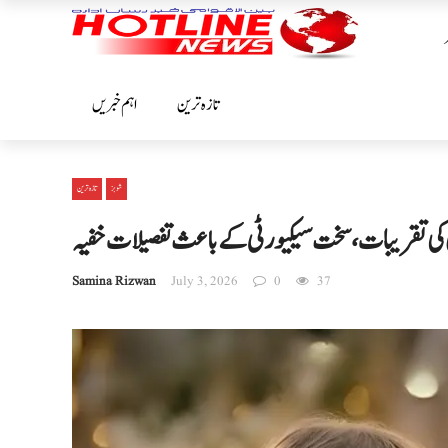
تازہ ترین
اہم خبریں
شوبز
تازہ ترین
 کی تقریبات، سخت سیکیورٹی کے باعث تفصیلات خفیہ
Samina Rizwan
July 3, 2026
0
37