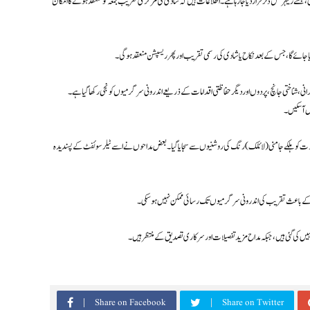
ے ریہرسل ڈنر قرار دیا جا رہا ہے۔ اطلاعات ہیں کہ شادی کی مرکزی تقریب جمعہ کو منعقد ہونے کا امکان
جائے گا، جس کے بعد نکاح یا شادی کی رسمی تقریب اور پھر ریسپشن منعقد ہوگی۔
، شناختی جانچ، پردوں اور دیگر حفاظتی اقدامات کے ذریعے اندرونی سرگرمیوں کو نجی رکھا گیا ہے۔
ں آ سکیں۔
 عمارت کو ہلکے جامنی (لائلک) رنگ کی روشنیوں سے سجایا گیا۔ بعض مداحوں نے اسے ٹیلر سوئفٹ کے پسندیدہ
ت کے باعث تقریب کی اندرونی سرگرمیوں تک رسائی ممکن نہیں ہو سکی۔
ں کی گئی ہیں، جبکہ مداح مزید تفصیلات اور سرکاری تصدیق کے منتظر ہیں۔
Share on Facebook
Share on Twitter