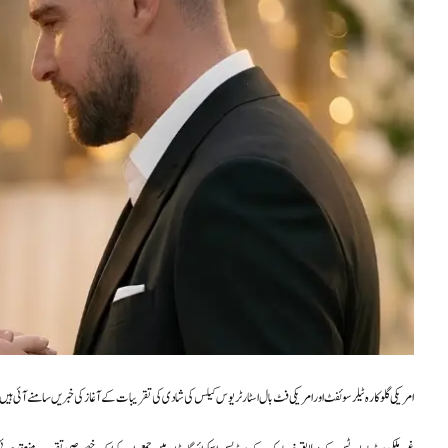
امریکی گلوکارہ ٹیلر سوئفٹ اور امریکی فٹ بال اسٹار ٹریوس کیلس کی شادی کی تقریبات کے آغاز کی خبریں سامنے آئی ہی