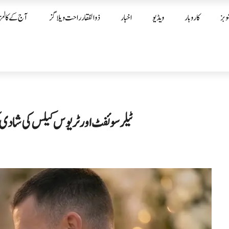
وبز
کاروبار
ویڈیو
اخبار
ذوالفقار راحت ویلاگز
آج کے کالمز
ٹیلر سوئفٹ اور ٹریوس کیلس کی شادی