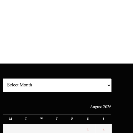
August 2026
M
T
W
T
F
S
S
1
2