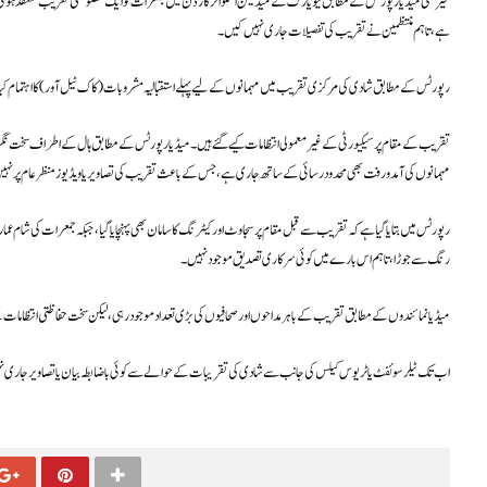
غیر ملکی میڈیا رپورٹس کے مطابق نیویارک کے میڈیسن اسکوائر گارڈن میں جمعرات کو ایک خصوصی تقریب منعقد ہوئی، جس
ہے، تاہم منتظمین نے تقریب کی تفصیلات جاری نہیں کیں۔
رپورٹس کے مطابق شادی کی مرکزی تقریب میں مہمانوں کے لیے پہلے استقبالیہ مشروبات (کاک ٹیل آور) کا اہتمام کیا 
تقریب کے مقام پر سیکیورٹی کے غیر معمولی انتظامات کیے گئے ہیں۔ میڈیا رپورٹس کے مطابق ہال کے اطراف سخت نگرانی
مہمانوں کی آمدورفت بھی محدود رسائی کے ساتھ جاری ہے، جس کے باعث تقریب کی تصاویر یا ویڈیوز منظرعام پر نہی
رپورٹس میں بتایا گیا ہے کہ تقریب سے قبل مقام پر سجاوٹ اور کیٹرنگ کا سامان بھی پہنچایا گیا، جبکہ جمعرات کی شام
رنگ سے جوڑا، تاہم اس بارے میں کوئی سرکاری تصدیق موجود نہیں۔
میڈیا نمائندوں کے مطابق تقریب کے باہر مداحوں اور صحافیوں کی بڑی تعداد موجود رہی، لیکن سخت حفاظتی انتظاما
اب تک ٹیلر سوئفٹ یا ٹریوس کیلس کی جانب سے شادی کی تقریبات کے حوالے سے کوئی باضابطہ بیان یا تصاویر جاری نہی