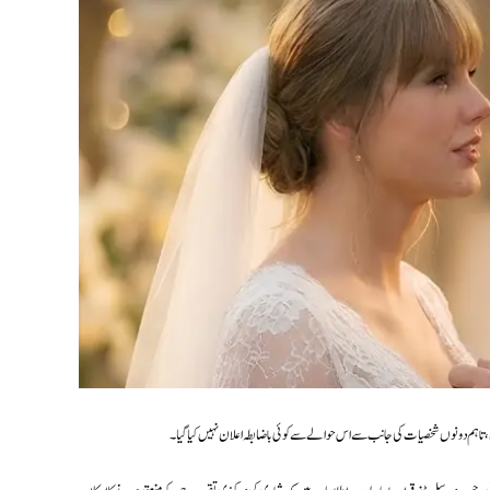
ں، تاہم دونوں شخصیات کی جانب سے اس حوالے سے کوئی باضابطہ اعلان نہیں کیا گیا۔