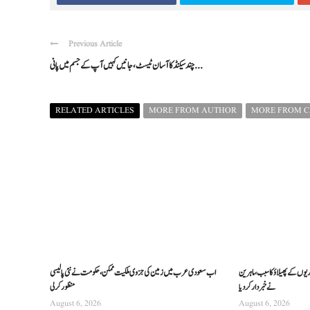
Previous Article
چند سیکنڈ کا آسان ٹیسٹ، جانیں کہیں آپ کے جسم میں پانی ...
RELATED ARTICLES
MORE FROM AUTHOR
MORE FROM 
ریوں کے پھیلاؤ کا سبب، ماہرین
اب سعودی عرب میں زمین کی جزوی ملکیت ممکن، حکومت نے نئی پالیسی
نے خبردار کر دیا
منظور کرلی
August 6, 2026
August 6, 2026