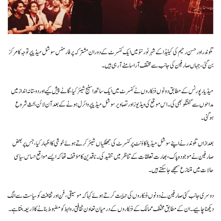
تلوندر اور حسن رحیم کی کینیڈا کے شہر ٹورنٹو میں ایک کنسرٹ کے دوران مشترکہ پرفارمنس سوشل میڈیا پر توجہ کا مرکز
بن گئی، جہاں صارفین کی جانب سے مختلف آرا سامنے آ رہی ہیں۔
میڈیا رپورٹس کے مطابق دونوں فنکاروں نے کنسرٹ میں ایک ساتھ اسٹیج شیئر کیا، گانے پیش کیے اور دوستانہ انداز میں
مداحوں سے گفتگو بھی کی۔ اس موقع کی ویڈیوز اور تصاویر سوشل میڈیا پر وائرل ہونے کے بعد آن لائن بحث شروع
ہوگئی۔
بعد ازاں تلوندر نے اپنے سوشل میڈیا اکاؤنٹ پر کنسرٹ کی جھلکیاں شیئر کرتے ہوئے خوشی کا اظہار کیا، جس پر بعض
صارفین نے موجودہ پاک-بھارت تعلقات کے تناظر میں تنقید کی۔ ناقدین کا مؤقف تھا کہ ایسے مواقع حساس سیاسی
حالات میں متنازع سمجھے جا سکتے ہیں۔
دوسری جانب کئی صارفین نے دونوں فنکاروں کی حمایت کرتے ہوئے کہا کہ موسیقی، فن اور ثقافت کو سیاست سے الگ
دیکھنا چاہیے۔ ان کے مطابق مختلف ممالک کے فنکاروں کے درمیان تعاون ثقافتی روابط کو مضبوط بنانے کا ذریعہ بنتا ہے۔