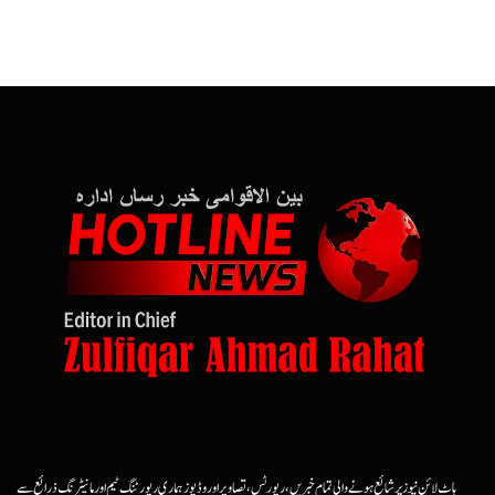
ہاٹ لائن نیوز پر شائع ہونے والی تمام خبریں، رپورٹس، تصاویر اور وڈیوز ہماری رپورٹنگ ٹیم اور مانیٹرنگ ذرائع سے