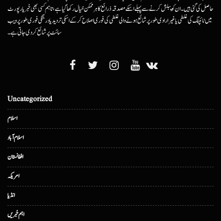
حاصل کی گئی ہیں۔ ان کو پبلش کرنے سے پہلے اسکے مصدقہ ذرائع کا ہرممکن خیال رکھا گیا ہے، تاہم کسی بھی خبر یا رپورٹ
میں ٹائپنگ کی غلطی یا غیرارادی طور پر شائع ہونے والی غلطی کی فوری اصلاح کرکے اسکی تردید یا درستگی فوری طور پر ویب
سائٹ پر شائع کردی جاتی ہے۔
Uncategorized
اسلام
اسلام آباد
افغانستان
امریکہ
انڈیا
اہم خبریں