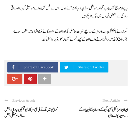
یہ پہلا موقع نہیں جب تلوندر سوشل میڈیا پر زیرِ بحث آئے ہوں۔ اس سے قبل بھی وہ اپنے موسیقی کیریئر اور ذاتی
زندگی سے متعلق خبروں میں جگہ بنا چکے ہیں۔
تلوندر نے ڈیجیٹل پلیٹ فارمز کے ذریعے شہرت حاصل کی اور ان کے متعدد گانے نوجوانوں میں مقبول ہوئے،
جبکہ 2024 میں ریلیز ہونے والے ان کے پہلے البم نے بھی خاصی توجہ حاصل کی۔
Share on Facebook
Share on Twitter
Previous Article
Next Article
ایران اسرائیل کشیدگی کے دوران نیتن یاہو کے
کراچی میں آٹے کی نئی سرکاری قیمتیں جاری، بعض
مبینہ یو اے ای ...
اقسام مہنگی بعض ...