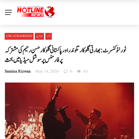
شوبز
تازہ ترین
UNCATEGORIZED
ٹورنٹو کنسرٹ: بھارتی گلوکار تلوندر اور پاکستانی گلوکار حسن رحیم کی مشترکہ
پرفارمنس پر سوشل میڈیا میں بحث
Samina Rizwan
May 14, 2026
0
63