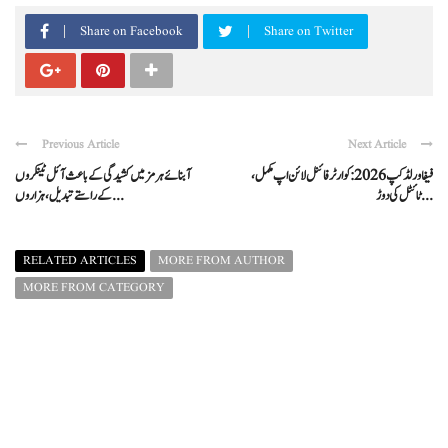
Share on Facebook
Share on Twitter
Previous Article
Next Article
فیفا ورلڈ کپ 2026: کوارٹر فائنل لائن اپ مکمل،
آبنائے ہرمز میں کشیدگی کے باعث آئل ٹینکروں
ٹائٹل کی دوڑ ...
کے راستے تبدیل، ہزاروں ...
RELATED ARTICLES
MORE FROM AUTHOR
MORE FROM CATEGORY