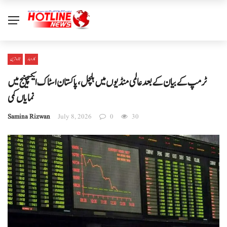
کاروبار
تازہ ترین
ٹرمپ کے بیان کے بعد عالمی منڈیوں میں ہلچل، پاکستان اسٹاک ایکسچینج میں
نمایاں کمی
Samina Rizwan
July 8, 2026
0
30