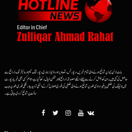
ہاٹ لائن نیوز پر شائع ہونے والی تمام خبریں، رپورٹس، تصاویر اور وڈیوز ہماری رپورٹنگ ٹیم اور مانیٹرنگ ذرائع سے
حاصل کی گئی ہیں۔ ان کو پبلش کرنے سے پہلے اسکے مصدقہ ذرائع کا ہرممکن خیال رکھا گیا ہے، تاہم کسی بھی خبر یا رپورٹ
میں ٹائپنگ کی غلطی یا غیرارادی طور پر شائع ہونے والی غلطی کی فوری اصلاح کرکے اسکی تردید یا درستگی فوری طور پر ویب
سائٹ پر شائع کردی جاتی ہے۔