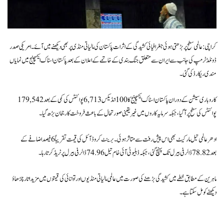
کراچی: عالمی سطح پر بڑھتی ہوئی جغرافیائی کشیدگی کے اثرات پاکستان کی مالیاتی منڈی پر بھی دیکھنے میں آئے۔ امریکی صدر
ڈونلڈ ٹرمپ کی جانب سے ایران سے متعلق جنگ بندی کے خاتمے کے اعلان کے بعد پاکستان اسٹاک ایکسچینج میں نمایاں
مندی ریکارڈ کی گئی۔
کاروباری سیشن کے دوران پاکستان اسٹاک ایکسچینج کا 100 انڈیکس 6,713 پوائنٹس کی کمی کے بعد 179,542
پوائنٹس کی سطح پر آ گیا، جبکہ سرمایہ کاروں میں غیر یقینی صورتحال کے باعث فروخت کا رجحان بڑھ گیا۔
ادھر عالمی تیل مارکیٹ بھی اس پیش رفت سے متاثر ہوئی۔ برینٹ کروڈ آئل کی قیمت تقریباً 6 فیصد اضافے کے
بعد 78.82 ڈالر فی بیرل تک پہنچ گئی، جبکہ ڈبلیو ٹی آئی خام تیل 74.96 ڈالر فی بیرل پر ٹریڈ کرتا رہا۔
ماہرین کے مطابق خطے میں کشیدگی بڑھنے کی صورت میں عالمی مالیاتی منڈیوں اور توانائی کی قیمتوں میں مزید اتار چڑھاؤ
دیکھنے کو مل سکتا ہے۔