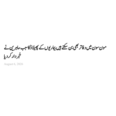
مون سون میں دفاتر بھی بن سکتے ہیں بیماریوں کے پھیلاؤ کا سبب، ماہرین نے
خبردار کر دیا
August 6, 2026