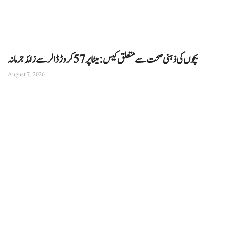
بچوں کی ذہنی صحت سے متعلق کیس: میٹا پر 57 کروڑ ڈالر سے زائد جرمانہ
August 7, 2026