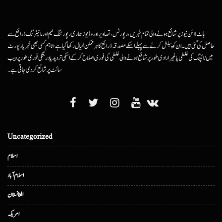
ہاٹ لائن نیوز پر شائع ہونے والی تمام خبریں، رپورٹس، تصاویر اور وڈیوز ہماری رپورٹنگ ٹیم اور مانیٹرنگ ذرائع سے
حاصل کی گئی ہیں۔ ان کو پبلش کرنے سے پہلے اسکے مصدقہ ذرائع کا ہرممکن خیال رکھا گیا ہے، تاہم کسی بھی خبر یا رپورٹ
میں ٹائپنگ کی غلطی یا غیرارادی طور پر شائع ہونے والی غلطی کی فوری اصلاح کرکے اسکی تردید یا درستگی فوری طور پر ویب
سائٹ پر شائع کردی جاتی ہے۔
Uncategorized
اسلام
اسلام آباد
افغانستان
امریکہ