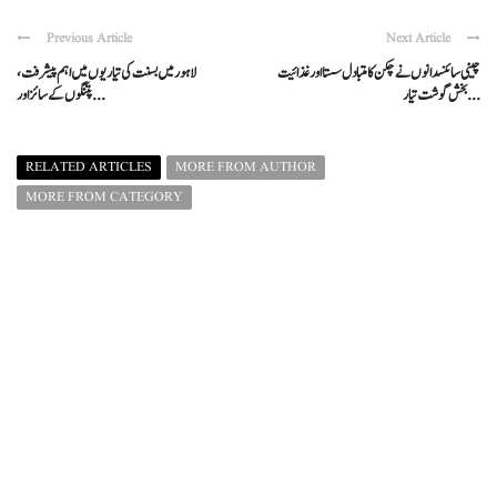
Previous Article
Next Article
چینی سائنسدانوں نے چکن کا متبادل سستا اور غذائیت
لاہور میں بسنت کی تیاریوں میں اہم پیشرفت،
بخش گوشت تیار ...
پتنگوں کے سائز اور ...
RELATED ARTICLES
MORE FROM AUTHOR
MORE FROM CATEGORY