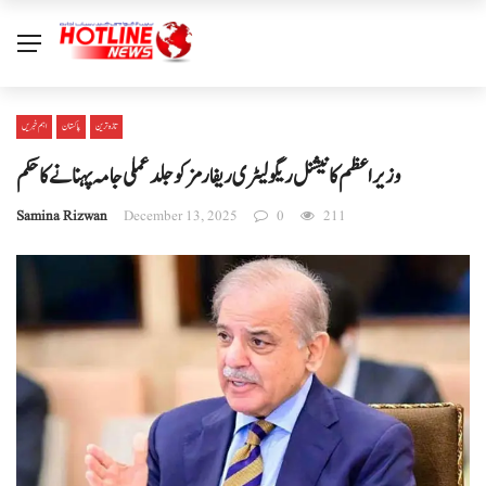
تازہ ترین
پاکستان
اہم خبریں
وزیراعظم کا نیشنل ریگولیٹری ریفارمز کو جلد عملی جامہ پہنانے کا حکم
Samina Rizwan
December 13, 2025
0
211