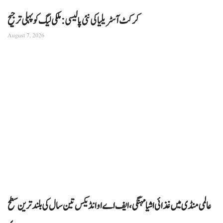
کرکٹ آسٹریلیا کی نئی پالیسی: ملکی لیگ کو پہلی ترجیح
August 7, 2026
عالمی منڈی میں غذائی اشیا مہنگی، ایف اے او انڈیکس تین سال کی بلند ترین سطح
پر