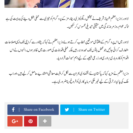
لاہور: وزیراعظم شہباز شریف نے نیشنل ریگولیٹری ریفارمز کے پروگرام کو تیزی سے عملی شکل دینے کی ہدایت کی ہے
تاکہ عوام روزمرہ زندگی میں حقیقی تبدیلی محسوس کر سکیں۔
لاہور میں اس پروگرام کے افتتاحی موقع پر خطاب کرتے ہوئے وزیراعظم نے کہا کہ پشاور سے کراچی تک ایسی اصلاحات
متعارف کرائی جائیں جو محض باتوں تک محدود نہ رہیں بلکہ عملی اقدامات کی صورت میں ظاہر ہوں۔ انہوں نے اس
اقدام کو کاروباری برادری اور زرعی شعبے کے لیے اہم سہولت قرار دیا۔
وزیراعظم نے مزید کہا کہ پاکستان نے اقتصادی بحران سے نکل کر مثبت معاشی اعشاریے حاصل کر لیے ہیں، اور اب
ملک کی پائیدار ترقی کے لیے غیر ملکی سرمایہ کاری کو فروغ دینا ضروری ہے۔
Share on Facebook
Share on Twitter