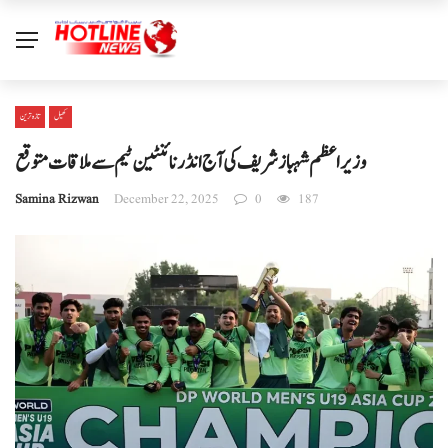
کھیل
تازہ ترین
وزیراعظم شہباز شریف کی آج انڈر نائنٹین ٹیم سے ملاقات متوقع
Samina Rizwan
December 22, 2025
0
187