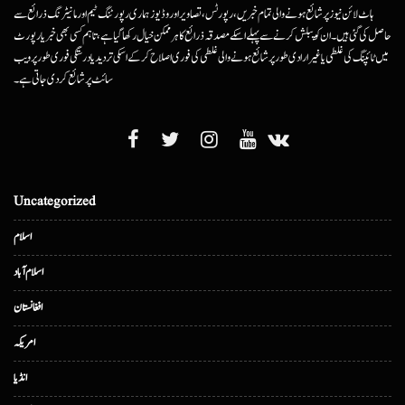
ہاٹ لائن نیوز پر شائع ہونے والی تمام خبریں، رپورٹس، تصاویر اور وڈیوز ہماری رپورٹنگ ٹیم اور مانیٹرنگ ذرائع سے
حاصل کی گئی ہیں۔ ان کو پبلش کرنے سے پہلے اسکے مصدقہ ذرائع کا ہرممکن خیال رکھا گیا ہے، تاہم کسی بھی خبر یا رپورٹ
میں ٹائپنگ کی غلطی یا غیرارادی طور پر شائع ہونے والی غلطی کی فوری اصلاح کرکے اسکی تردید یا درستگی فوری طور پر ویب
سائٹ پر شائع کردی جاتی ہے۔
Uncategorized
اسلام
اسلام آباد
افغانستان
امریکہ
انڈیا