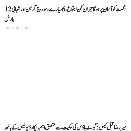
12 اگست کو آسمان پر ہوگا حیران کن اجتماع، 6 سیارے، سورج گرہن اور شہابی
بارش
August 10, 2026
میر رضا قتل کیس: گیسٹ ہاؤس کی ملکیت سے متعلق اہم ریکارڈ پولیس کے ہاتھ