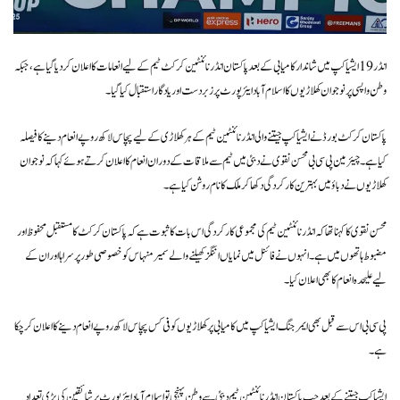
انڈر 19 ایشیا کپ میں شاندار کامیابی کے بعد پاکستان انڈر نائنٹین کرکٹ ٹیم کے لیے انعامات کا اعلان کر دیا گیا ہے، جبکہ
وطن واپسی پر نوجوان کھلاڑیوں کا اسلام آباد ایئرپورٹ پر زبردست اور یادگار استقبال کیا گیا۔
پاکستان کرکٹ بورڈ نے ایشیا کپ جیتنے والی انڈر نائنٹین ٹیم کے ہر کھلاڑی کے لیے پچاس لاکھ روپے انعام دینے کا فیصلہ
کیا ہے۔ چیئرمین پی سی بی محسن نقوی نے دبئی میں ٹیم سے ملاقات کے دوران انعام کا اعلان کرتے ہوئے کہا کہ نوجوان
کھلاڑیوں نے دباؤ میں بہترین کارکردگی دکھا کر ملک کا نام روشن کیا ہے۔
محسن نقوی کا کہنا تھا کہ انڈر نائنٹین ٹیم کی مجموعی کارکردگی اس بات کا ثبوت ہے کہ پاکستان کرکٹ کا مستقبل محفوظ اور
مضبوط ہاتھوں میں ہے۔ انہوں نے فائنل میں نمایاں اننگز کھیلنے والے سمیر منہاس کو خصوصی طور پر سراہا اور ان کے
لیے علیحدہ انعام کا بھی اعلان کیا۔
پی سی بی اس سے قبل بھی ایمرجنگ ایشیا کپ میں کامیابی پر کھلاڑیوں کو فی کس پچاس لاکھ روپے انعام دینے کا اعلان کر چکا
ہے۔
ایشیا کپ جیتنے کے بعد جب پاکستان انڈر نائنٹین ٹیم دبئی سے وطن پہنچی تو اسلام آباد ایئرپورٹ پر شائقین کی بڑی تعداد