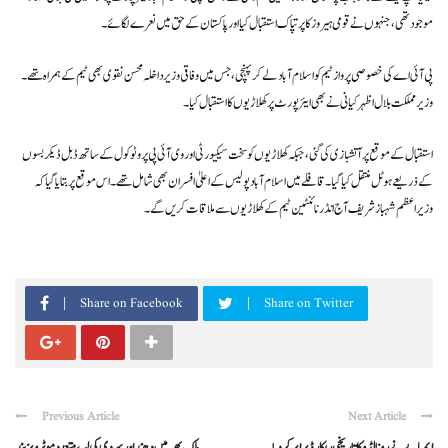
موجود تھی، جنہوں نے قومی ہیروز کا پرتپاک استقبال کیا اور پاکستان کے حق میں نعرے لگائے۔
پی آئی اے کی خصوصی پرواز ٹیم کو اسلام آباد لے کر پہنچی، جس میں وفاقی وزیر داخلہ محسن نقوی بھی ٹیم کے ہمراہ تھے۔
وزیر مملکت بلال اظہر کیانی نے بھی ایئرپورٹ پر کھلاڑیوں کا استقبال کیا۔
استقبال کے موقع پر آتشبازی کی گئی، جبکہ کھلاڑیوں کو سخت سیکیورٹی اور وی آئی پی پروٹوکول کے ساتھ ڈبل ڈیکر بسوں
کے ذریعے ہوٹل منتقل کیا گیا۔ قافلے میں اسلام آباد پولیس کے اعلیٰ افسران بھی شامل تھے۔ اس موقع پر بتایا گیا کہ
وزیراعظم شہباز شریف آج انڈر نائنٹین ٹیم کے کھلاڑیوں سے ملاقات کریں گے۔
Share on Facebook
Share on Twitter
Previous Article
Next Article
ایمباپے نے رونالڈو کا تاریخی ریکارڈ برابر کر دیا
ملک بھر میں دھند اور سردی کی لہر، متعدد موٹرویز بند