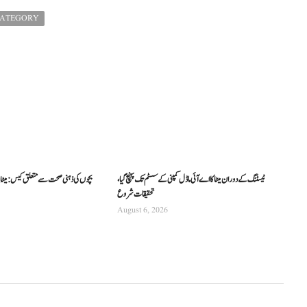
CATEGORY
ٹیسٹنگ کے دوران میٹا کا اے آئی ماڈل کمپنی کے سسٹم تک پہنچ گیا،
بچوں کی ذہنی صحت سے متعلق کیس: میٹا پر 57 کروڑ ڈالر سے زائد جرم
تحقیقات شروع
August 6, 2026