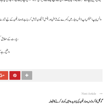
واٹس ایپ اسٹیٹس اپ ڈیٹس ہیڈر میں کیمرے کے 2 بٹن اور پنسل آئیکون شامل کر رہ
رپورٹ کے مطابق کمپن
واضح رہے ک
Next Article
گوگل کاکروڑوں صارفین کی پسندیدہ ایپس کوبندکرنےکافیصلہ