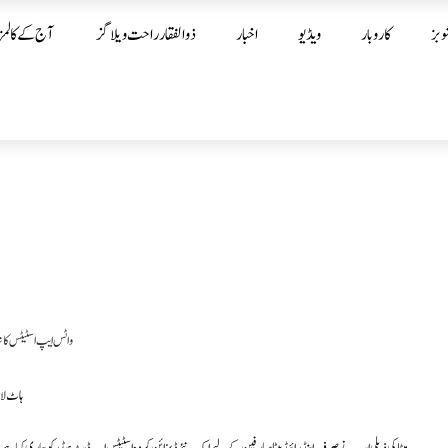
وبز
کاروبار
ویڈیو
اخبار
ذوالفقار راحت ویلاگز
آج کے کالمز
ہاٹ لا