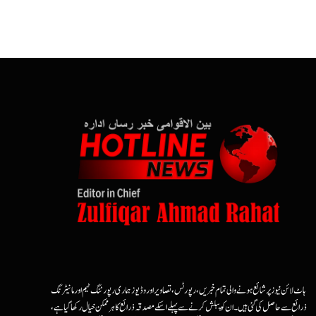
ہاٹ لائن نیوز پر شائع ہونے والی تمام خبریں، رپورٹس، تصاویر اور وڈیوز ہماری رپورٹنگ ٹیم اور مانیٹرنگ
ذرائع سے حاصل کی گئی ہیں۔ ان کو پبلش کرنے سے پہلے اسکے مصدقہ ذرائع کا ہرممکن خیال رکھا گیا ہے،