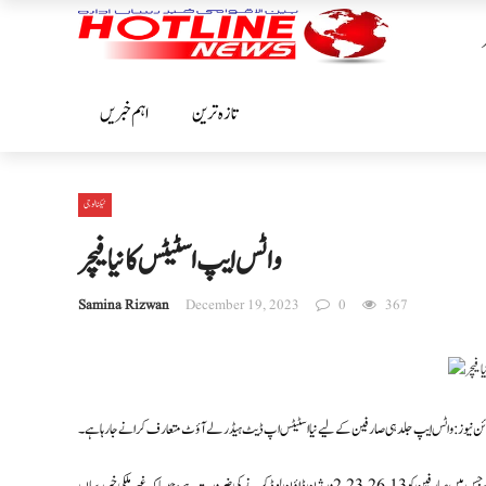
تازہ ترین
اہم خبریں
ٹیکنالوجی
واٹس ایپ اسٹیٹس کا نیا فیچر
Samina Rizwan
December 19, 2023
0
367
ئن نیوز : واٹس ایپ جلد ہی صارفین کے لیے نیا اسٹیٹس اپ ڈیٹ ہیڈر لے آؤٹ متعارف کرانے جا رہا ہے۔