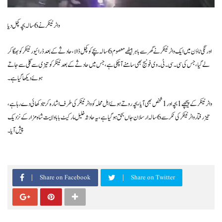
واٹر ٹینکر نے 6 سالہ بچہ کچل دیا
اورنگی ٹاؤن میں ایک واٹر ٹینکر نے گھر سے باہر بیٹھے معصوم 6 سالہ بچے کو کچل ڈالا، حادثے کے بعد ڈرائیور ٹینکر کو بھگا کر
لے گیا، جس کی سی۔ سی۔ ٹی۔ وی فوٹیج بھی سامنے آ چکی ہے، جس میں حادثے کے بعد ٹینکر کو تیزی سے گلی سے جاتے
ہوئے دیکھا گیا ہے۔
واٹر ٹینکر کے پیچھے 1 بچہ اور 1 شخص بھی آیا، بچہ روتے ہوئے اہل محلہ کو واٹر ٹینکر کی طرف اشارہ کرتا دکھائی دے رہا ہے،
تیز رفتار واٹر ٹینکر کی ٹکر سے 6 سالہ ارسلان جاں بحق ہو گیا ہے، یہ حادثہ خلیل مارکیٹ بابا ولایت شاہ مزار کے نزدیک
پیش آیا۔
Share on Facebook
Share on Twitter