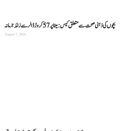
بچوں کی ذہنی صحت سے متعلق کیس: میٹا پر 57 کروڑ ڈالر سے زائد جرمانہ
August 7, 2026