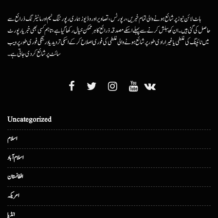
ہاٹ لائن نیوز پر شائع ہونے والی تمام خبریں، رپورٹس، تصاویر اور وڈیوز ہماری رپورٹنگ ٹیم اور مانیٹرنگ ذرائع سے
حاصل کی گئی ہیں۔ ان کو پبلش کرنے سے پہلے اسکے مصدقہ ذرائع کا ہرممکن خیال رکھا گیا ہے، تاہم کسی بھی خبر یا رپورٹ
میں ٹائپنگ کی غلطی یا غیرارادی طور پر شائع ہونے والی غلطی کی فوری اصلاح کرکے اسکی تردید یا درستگی فوری طور پر ویب
سائٹ پر شائع کردی جاتی ہے۔
Uncategorized
اسلام
اسلام آباد
افغانستان
امریکہ
انڈیا