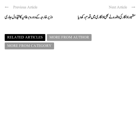
Previous Article
Next Article
مشہور اداکار کی والدہ نے بھی اداکاری میں قدم رکھ دیا
وزیر خارجہ کے دورہ برطانیہ کا شیڈول جاری
RELATED ARTICLES
MORE FROM AUTHOR
MORE FROM CATEGORY