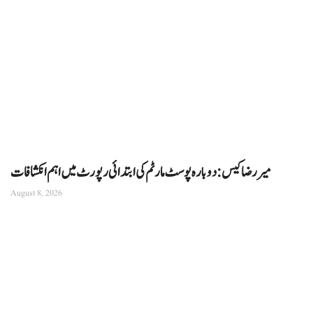
میر رضا کیس: دوبارہ پوسٹ مارٹم کی ابتدائی رپورٹ میں اہم انکشافات
August 8, 2026