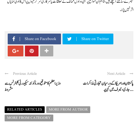
تبصرے سامنے آ چکے ہیں، تاہم ان مواقع پر بھی دونوں ممالک کے تعلقات یا سرکاری سرگرمیوں پر اس کا کوئی نمایاں
اثر نہیں پڑا۔
Share on Facebook
Share on Twitter
Previous Article
Next Article
پاکستان اور امریکا کے درمیان تجارتی مذاکرات
وزیراعظم کا متوقع دورۂ کوئٹہ سیکیورٹی کلیئرنس سے
جاری، ٹیرف میں کمی پر ...
مشروط
RELATED ARTICLES
MORE FROM AUTHOR
MORE FROM CATEGORY