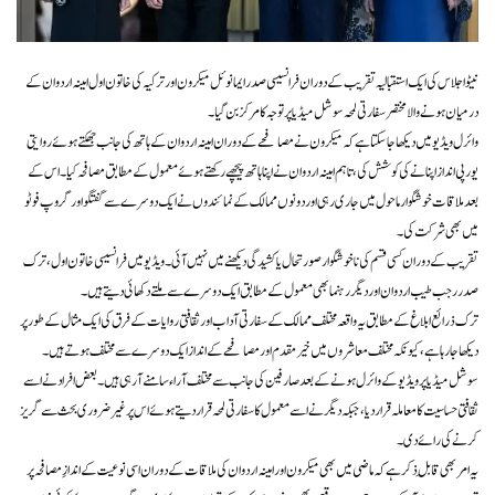
نیٹو اجلاس کی ایک استقبالیہ تقریب کے دوران فرانسیسی صدر ایمانوئل میکرون اور ترکیہ کی خاتون اول امینہ اردوان کے
درمیان ہونے والا مختصر سفارتی لمحہ سوشل میڈیا پر توجہ کا مرکز بن گیا۔
وائرل ویڈیو میں دیکھا جا سکتا ہے کہ میکرون نے مصافحے کے دوران امینہ اردوان کے ہاتھ کی جانب جھکتے ہوئے روایتی
یورپی انداز اپنانے کی کوشش کی، تاہم امینہ اردوان نے اپنا ہاتھ پیچھے رکھتے ہوئے معمول کے مطابق مصافحہ کیا۔ اس کے
بعد ملاقات خوشگوار ماحول میں جاری رہی اور دونوں ممالک کے نمائندوں نے ایک دوسرے سے گفتگو اور گروپ فوٹو
میں بھی شرکت کی۔
تقریب کے دوران کسی قسم کی ناخوشگوار صورتحال یا کشیدگی دیکھنے میں نہیں آئی۔ ویڈیو میں فرانسیسی خاتون اول، ترک
صدر رجب طیب اردوان اور دیگر رہنما بھی معمول کے مطابق ایک دوسرے سے ملتے دکھائی دیتے ہیں۔
ترک ذرائع ابلاغ کے مطابق یہ واقعہ مختلف ممالک کے سفارتی آداب اور ثقافتی روایات کے فرق کی ایک مثال کے طور پر
دیکھا جا رہا ہے، کیونکہ مختلف معاشروں میں خیرمقدم اور مصافحے کے انداز ایک دوسرے سے مختلف ہوتے ہیں۔
سوشل میڈیا پر ویڈیو کے وائرل ہونے کے بعد صارفین کی جانب سے مختلف آراء سامنے آ رہی ہیں۔ بعض افراد نے اسے
ثقافتی حساسیت کا معاملہ قرار دیا، جبکہ دیگر نے اسے معمول کا سفارتی لمحہ قرار دیتے ہوئے اس پر غیر ضروری بحث سے گریز
کرنے کی رائے دی۔
یہ امر بھی قابلِ ذکر ہے کہ ماضی میں بھی میکرون اور امینہ اردوان کی ملاقات کے دوران اسی نوعیت کے اندازِ مصافحہ پر