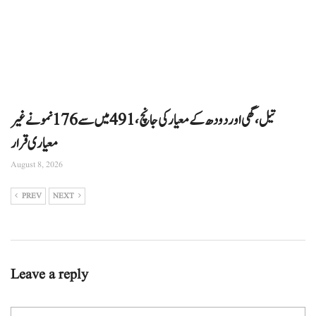
تیل، گھی اور دودھ کے معیار کی جانچ، 491 میں سے 176 نمونے غیر
معیاری قرار
August 8, 2026
PREV
NEXT
Leave a reply