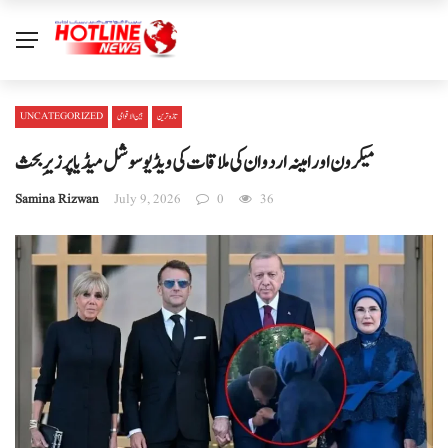
تازہ ترین
بین الا قوامی
UNCATEGORIZED
میکرون اور امینہ اردوان کی ملاقات کی ویڈیو سوشل میڈیا پر زیرِ بحث
Samina Rizwan
July 9, 2026
0
36