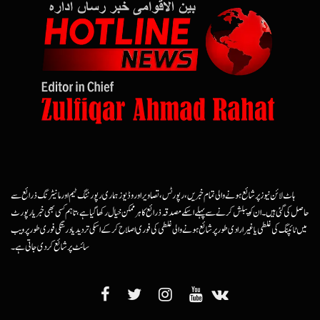
ہاٹ لائن نیوز پر شائع ہونے والی تمام خبریں، رپورٹس، تصاویر اور وڈیوز ہماری رپورٹنگ ٹیم اور مانیٹرنگ ذرائع سے
حاصل کی گئی ہیں۔ ان کو پبلش کرنے سے پہلے اسکے مصدقہ ذرائع کا ہرممکن خیال رکھا گیا ہے، تاہم کسی بھی خبر یا رپورٹ
میں ٹائپنگ کی غلطی یا غیرارادی طور پر شائع ہونے والی غلطی کی فوری اصلاح کرکے اسکی تردید یا درستگی فوری طور پر ویب
سائٹ پر شائع کردی جاتی ہے۔