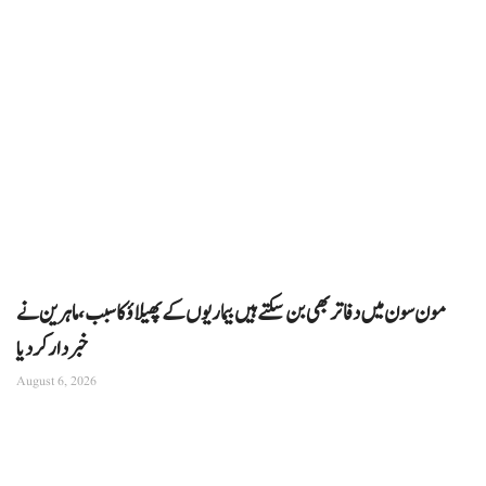
مون سون میں دفاتر بھی بن سکتے ہیں بیماریوں کے پھیلاؤ کا سبب، ماہرین نے
خبردار کر دیا
August 6, 2026