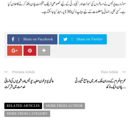
موٹروے پولیس نے مسافروں کی سہولت اور سیکیورٹی کے لیے خصوصی ٹریفک مینجمنٹ پلان نافذ کرنے کا اعلان کیا
ہے۔ کسی بھی رہنمائی یا معلومات کے لیے ہیلپ لائن 130 پر رابطہ کیا جا سکتا ہے۔
Share on Facebook
Share on Twitter
Previous Article
Next Article
محرم الحرام کے دوران ملک بھر میں جامع سکیورٹی
عالمی یومِ خون عطیہ: پولیس اور شہریوں کی انسانی
پلان، ایک لاکھ ...
خدمت میں شرکت
RELATED ARTICLES
MORE FROM AUTHOR
MORE FROM CATEGORY