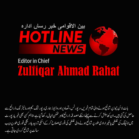
ہاٹ لائن نیوز پر شائع ہونے والی تمام خبریں، رپورٹس، تصاویر اور وڈیوز ہماری رپورٹنگ ٹیم اور مانیٹرنگ ذرائع سے
حاصل کی گئی ہیں۔ ان کو پبلش کرنے سے پہلے اسکے مصدقہ ذرائع کا ہرممکن خیال رکھا گیا ہے، تاہم کسی بھی خبر یا رپورٹ
میں ٹائپنگ کی غلطی یا غیرارادی طور پر شائع ہونے والی غلطی کی فوری اصلاح کرکے اسکی تردید یا درستگی فوری طور پر ویب
سائٹ پر شائع کردی جاتی ہے۔