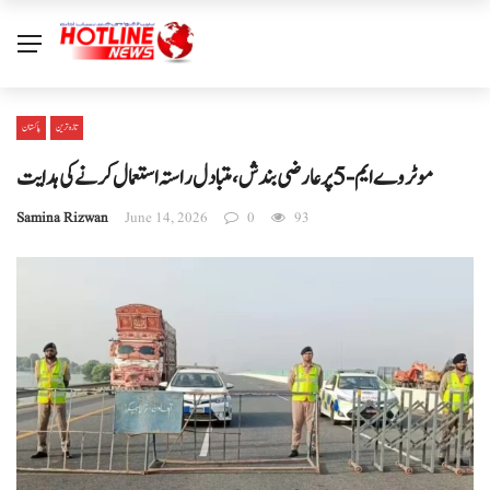
تازہ ترین
پاکستان
موٹروے ایم-5 پر عارضی بندش، متبادل راستہ استعمال کرنے کی ہدایت
Samina Rizwan
June 14, 2026
0
93