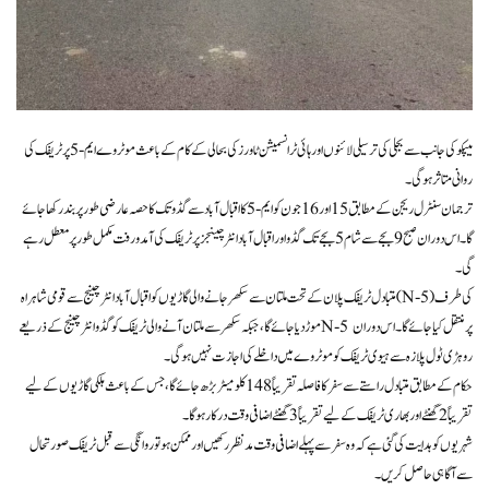
میپکو کی جانب سے بجلی کی ترسیلی لائنوں اور ہائی ٹرانسمیشن ٹاورز کی بحالی کے کام کے باعث موٹروے ایم-5 پر ٹریفک کی
روانی متاثر ہوگی۔
ترجمان سنٹرل ریجن کے مطابق 15 اور 16 جون کو ایم-5 کا اقبال آباد سے گڈو تک کا حصہ عارضی طور پر بند رکھا جائے
گا۔ اس دوران صبح 9 بجے سے شام 5 بجے تک گڈو اور اقبال آباد انٹرچینجز پر ٹریفک کی آمد و رفت مکمل طور پر معطل رہے
گی۔
متبادل ٹریفک پلان کے تحت ملتان سے سکھر جانے والی گاڑیوں کو اقبال آباد انٹرچینج سے قومی شاہراہ (N-5) کی طرف
موڑ دیا جائے گا، جبکہ سکھر سے ملتان آنے والی ٹریفک کو گڈو انٹرچینج کے ذریعے N-5 پر منتقل کیا جائے گا۔ اس دوران
روہڑی ٹول پلازہ سے ہیوی ٹریفک کو موٹروے میں داخلے کی اجازت نہیں ہوگی۔
حکام کے مطابق متبادل راستے سے سفر کا فاصلہ تقریباً 148 کلومیٹر بڑھ جائے گا، جس کے باعث ہلکی گاڑیوں کے لیے
تقریباً 2 گھنٹے اور بھاری ٹریفک کے لیے تقریباً 3 گھنٹے اضافی وقت درکار ہوگا۔
شہریوں کو ہدایت کی گئی ہے کہ وہ سفر سے پہلے اضافی وقت مدنظر رکھیں اور ممکن ہو تو روانگی سے قبل ٹریفک صورتحال
سے آگاہی حاصل کریں۔