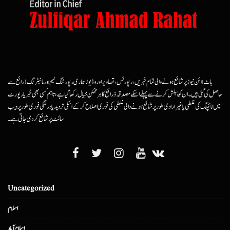
ہاٹ لائن نیوز پر شائع ہونے والی تمام خبریں، رپورٹس، تصاویر اور وڈیوز ہماری رپورٹنگ ٹیم اور مانیٹرنگ ذرائع سے
حاصل کی گئی ہیں۔ ان کو پبلش کرنے سے پہلے اسکے مصدقہ ذرائع کا ہرممکن خیال رکھا گیا ہے، تاہم کسی بھی خبر یا رپورٹ
میں ٹائپنگ کی غلطی یا غیرارادی طور پر شائع ہونے والی غلطی کی فوری اصلاح کرکے اسکی تردید یا درستگی فوری طور پر ویب
سائٹ پر شائع کردی جاتی ہے۔
Uncategorized
اسلام
اسلام آباد