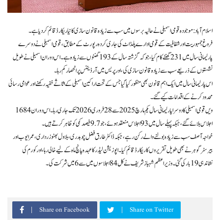
اسلام آباد: موجودہ قومی اسمبلی نے حالیہ برسوں میں سب سے زیادہ قانون سازی کا نیا ریکارڈ قائم کر دیا ہے۔
فروغ جمہوریت اور شفافیت کے قومی ادارے پلڈاٹ کی جاری کردہ رپورٹ کے مطابق، قومی اسمبلی نے دوسرے
پارلیمانی سال میں 231 گھنٹے کام کیا، جو کہ گزشتہ سال کے 193 گھنٹوں سے زیادہ ہے۔ اس دوران اسمبلی نے طویل
نشستوں کے ذریعے سب سے زیادہ قانون سازی کی، اور پریس میں آرڈیننس پر انحصار کم رہا۔
اس پارلیمانی سال میں ایک اہم قانون بھی منظور کیا گیا جس کے تحت اراکین اسمبلی کے اثاثے خفیہ رکھنے اور عوامی رسائی
محدود کرنے کے اقدامات کیے گئے۔
16 ویں قومی اسمبلی کا دوسرا پارلیمانی سال یکم مارچ 2025 سے 28 فروری 2026 تک جاری رہا۔ اس دوران 84
اجلاس بلائے گئے، جبکہ پہلے سال میں 93 اجلاس منعقد ہوئے، جو 9.7 فیصد کمی کو ظاہر کرتے ہیں۔
خواجہ آصف سب سے زیادہ بولنے والے رکن رہے، جبکہ ڈاکٹر طارق فضل چوہدری، بلاول بھٹو زرداری، عمرا یوب اور
بیرسٹر گوہر نے بھی طویل تقریروں کا ریکارڈ قائم کیا۔ اپوزیشن لیڈر کا عہدہ پانچ ماہ کے لیے خالی رہا، اور کورم کی
نشاندہی 19 بار کی گئی۔ وزیراعظم شہباز شریف نے کل 84 اجلاسوں میں سے 6 میں شرکت کی۔
Share on Facebook
Share on Twitter