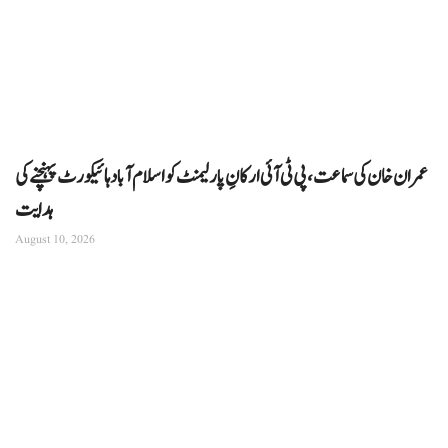
عمران خان کی سماعت، پی ٹی آئی ارکانِ پارلیمنٹ کو اسلام آباد ہائیکورٹ پہنچنے کی
ہدایت
August 10, 2026