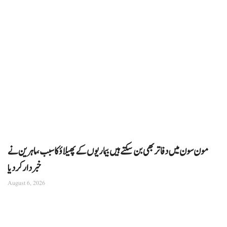
مون سون میں دفاتر بھی بن سکتے ہیں بیماریوں کے پھیلاؤ کا سبب، ماہرین نے
خبردار کر دیا
August 6, 2026