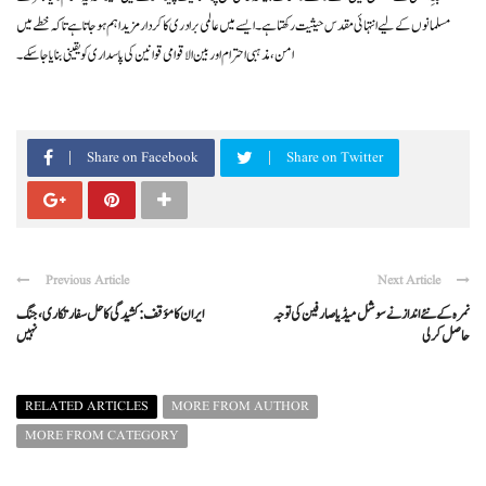
مسلمانوں کے لیے انتہائی مقدس حیثیت رکھتا ہے۔ ایسے میں عالمی برادری کا کردار مزید اہم ہو جاتا ہے تاکہ خطے میں
امن، مذہبی احترام اور بین الاقوامی قوانین کی پاسداری کو یقینی بنایا جا سکے۔
Share on Facebook
Share on Twitter
Previous Article
Next Article
نمرہ کے نئے انداز نے سوشل میڈیا صارفین کی توجہ
ایران کا مؤقف: کشیدگی کا حل سفارتکاری، جنگ
حاصل کرلی
نہیں
RELATED ARTICLES
MORE FROM AUTHOR
MORE FROM CATEGORY