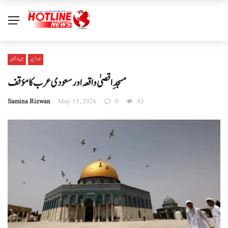
تازہ ترین
بین الا قوامی
مسجدِ اقصیٰ واقعہ اور سعودی عرب کا مؤقف
Samina Rizwan
May 15, 2026
0
93