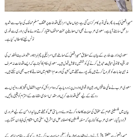
مسجدِ اقصیٰ ایک بار پھر عالمی توجہ کا مرکز بن گئی ہے، جہاں حالیہ اسرائیلی اقدامات پر مختلف مسلم ممالک کی جانب سے شدید
ردِعمل سامنے آیا ہے۔ سعودی عرب نے بھی اس معاملے پر سخت مؤقف اختیار کرتے ہوئے عالمی برادری سے فوری
نوٹس لینے کا مطالبہ کیا ہے۔
سعودی وزارتِ خارجہ کے بیان کے مطابق مسجدِ اقصیٰ کے احاطے میں اسرائیلی پرچم لہرانا اور مقبوضہ بیت المقدس کی
تاریخی و قانونی حیثیت تبدیل کرنے کی کوششیں ناقابلِ قبول ہیں۔ سعودی حکام کا کہنا ہے کہ ایسے اقدامات نہ صرف
مذہبی جذبات کو مجروح کرتے ہیں بلکہ پورے خطے میں کشیدگی اور عدم استحکام میں اضافے کا سبب بھی بن سکتے ہیں۔
سعودی عرب نے عالمی طاقتوں اور بین الاقوامی اداروں پر زور دیا ہے کہ وہ اسرائیل کو مبینہ اشتعال انگیز کارروائیوں سے
روکنے کے لیے عملی اقدامات کریں اور مقدس اسلامی مقامات کے احترام کو یقینی بنائیں۔
بیان میں فلسطینی عوام کے حقوق کی حمایت کا اعادہ کرتے ہوئے دو ریاستی حل کو خطے میں پائیدار امن کے لیے ضروری
قرار دیا گیا۔ سعودی عرب کا کہنا ہے کہ مسئلہ فلسطین کا منصفانہ حل ہی مشرقِ وسطیٰ میں استحکام کی بنیاد بن سکتا ہے۔
مسجدِ اقصیٰ سے متعلق پیش آنے والے واقعات ہمیشہ عالمی سطح پر حساسیت پیدا کرتے ہیں، کیونکہ یہ مقام دنیا بھر کے