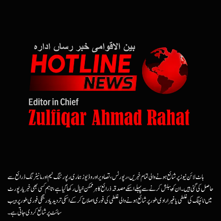
ہاٹ لائن نیوز پر شائع ہونے والی تمام خبریں، رپورٹس، تصاویر اور وڈیوز ہماری رپورٹنگ ٹیم اور مانیٹرنگ ذرائع سے
حاصل کی گئی ہیں۔ ان کو پبلش کرنے سے پہلے اسکے مصدقہ ذرائع کا ہرممکن خیال رکھا گیا ہے، تاہم کسی بھی خبر یا رپورٹ
میں ٹائپنگ کی غلطی یا غیرارادی طور پر شائع ہونے والی غلطی کی فوری اصلاح کرکے اسکی تردید یا درستگی فوری طور پر ویب
سائٹ پر شائع کردی جاتی ہے۔