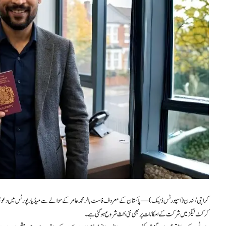
کراچی / لندن (اسپورٹس ڈیسک) — پاکستان کے معروف فاسٹ بالر محمد عامر کے حوالے سے میڈیا رپورٹس میں دعویٰ کی
کرکٹ لیگز میں شرکت کے امکانات پر بھی نئی بحث شروع ہو گئی ہے۔