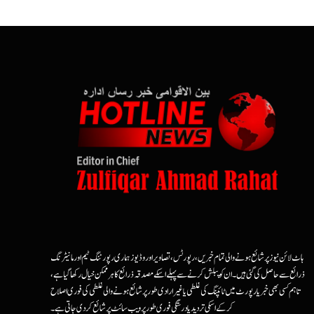
ہاٹ لائن نیوز پر شائع ہونے والی تمام خبریں، رپورٹس، تصاویر اور وڈیوز ہماری رپورٹنگ ٹیم اور مانیٹرنگ
ذرائع سے حاصل کی گئی ہیں۔ ان کو پبلش کرنے سے پہلے اسکے مصدقہ ذرائع کا ہرممکن خیال رکھا گیا ہے،
تاہم کسی بھی خبر یا رپورٹ میں ٹائپنگ کی غلطی یا غیرارادی طور پر شائع ہونے والی غلطی کی فوری اصلاح
کرکے اسکی تردید یا درستگی فوری طور پر ویب سائٹ پر شائع کردی جاتی ہے۔