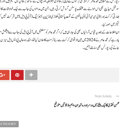
رپورٹس کے مطابق محمد عامر گزشتہ کئی برسوں سے اپنی برطانوی نژاد اہلیہ اور بچوں کے ساتھ برطانیہ میں مقیم ہیں، اور 
سوشل میڈیا پر بھی اس حوالے سے مختلف پوسٹس گردش کرتی رہیں، جن میں مداحوں کی جانب سے نیک خواہشات کا اظہار ک
بھارتی کرکٹ بورڈ (بی سی سی آئی) کی پالیسی کے تحت پاکستانی کھلاڑی انڈین پریمیئر لیگ (آئی پی ایل) میں شرکت نہیں
لیگز میں حصہ لیا۔
ان اطلاعات کے بعد یہ قیاس آرائیاں بھی کی جا رہی ہیں کہ اگر محمد عامر کو مستقبل میں آئی پی ایل کی جانب سے پیشکش م
یاد رہے کہ محمد عامر نے 2024 میں بین الاقوامی کرکٹ سے ریٹائرمنٹ کا اعلان کیا تھا، جبکہ وہ حالیہ
جانے کی رپورٹس بھی سامنے آئیں ۔
Next Article
محسن نقوی کا ایک ہفتے میں دوسرا دورہ تہران، اہم ملاقاتیں متوقع
CATEGORY