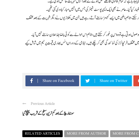
بتایا جا رہا ہے کہ تمام قانونی تقاضے مکمل ہونے کے بعد انہیں شہریت حاصل ہوئی ہے۔
یا گیا۔ عامر نے بھی ایک ایسی پوسٹ شیئر کی جس میں انہیں مبارکباد دی گئی تھی۔
 کر سکتے، تاہم ماضی میں ایسے کیسز سامنے آتے رہے ہیں جن میں کھلاڑیوں نے دیگر شہریت کے بعد مختلف
وصول ہوتی ہے تو وہ اس پر غور کر سکتے ہیں، تاہم اس حوالے سے کوئی باضابطہ اعلان سامنے نہیں آیا۔
 پی ایس ایل سیزن میں مختلف فرنچائزز کی نمائندگی بھی کر چکے ہیں۔ نیلامی کے دوران انہں بھاری قیمت پر ٹیم میں شامل کیے
Share on Facebook
Share on Twitter
Previous Article
سونا مارچ کے بعد کم ترین سطح کے قریب پہنچ گیا
RELATED ARTICLES
MORE FROM AUTHOR
MORE FROM 