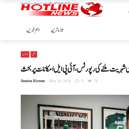
تازہ ترین
اہم خبریں
کھیل
تازہ ترین
نوی شہریت ملنے کی رپورٹس، آئی پی ایل امکانات پر بحث
Samina Rizwan
May 20, 2026
0
76