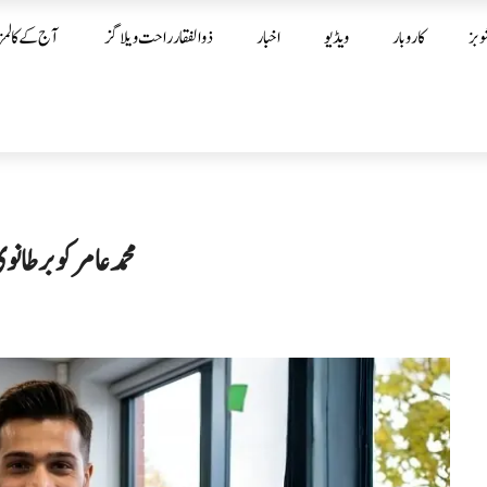
وبز
کاروبار
ویڈیو
اخبار
ذوالفقار راحت ویلاگز
آج کے کالمز
محمد عامر کو برطا