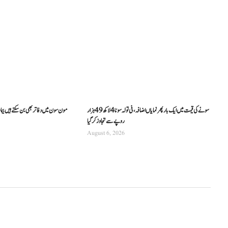
سونے کی قیمت میں ایک بار پھر نمایاں اضافہ، فی تولہ سونا 4 لاکھ 49 ہزار
مون سون میں دفاتر بھی بن سکتے ہیں بیما
روپے سے تجاوز کرگیا
August 6, 2026