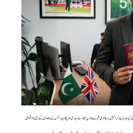
ا جا رہا ہے کہ انہیں برطانوی شہریت اور پاسپورٹ جاری ہو چکا ہے، جس کے بعد ان کے بین الاقوامی